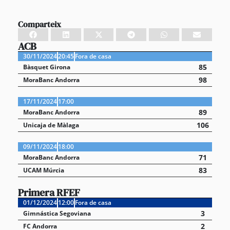
Comparteix
ACB
30/11/2024
20:45
Fora de casa
85
Bàsquet Girona
98
MoraBanc Andorra
17/11/2024
17:00
89
MoraBanc Andorra
106
Unicaja de Màlaga
09/11/2024
18:00
71
MoraBanc Andorra
83
UCAM Múrcia
Primera RFEF
01/12/2024
12:00
Fora de casa
3
Gimnástica Segoviana
2
FC Andorra