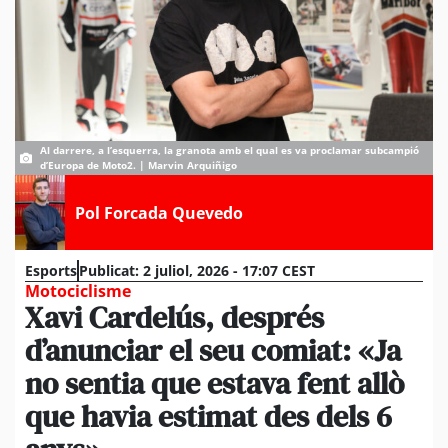
Al darrere, a l’esquerra, la granota amb el qual es va proclamar subcampió
d’Europa de Moto2. | Marvin Arquiñigo
Pol Forcada Quevedo
Esports
Publicat:
2 juliol, 2026 - 17:07 CEST
Motociclisme
Xavi Cardelús, després
d’anunciar el seu comiat: «Ja
no sentia que estava fent allò
que havia estimat des dels 6