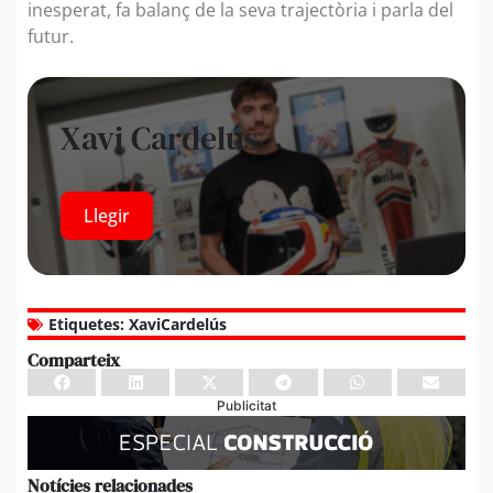
inesperat, fa balanç de la seva trajectòria i parla del
futur.
Xavi Cardelús
Llegir
Etiquetes:
XaviCardelús
Comparteix
Publicitat
Notícies relacionades