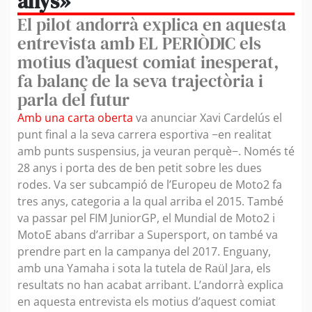
anys»
El pilot andorrà explica en aquesta
entrevista amb EL PERIÒDIC els
motius d’aquest comiat inesperat,
fa balanç de la seva trajectòria i
parla del futur
Amb una carta oberta
va anunciar Xavi Cardelús el
punt final a la seva carrera esportiva −en realitat
amb punts suspensius, ja veuran perquè−. Només té
28 anys i porta des de ben petit sobre les dues
rodes. Va ser subcampió de l’Europeu de Moto2 fa
tres anys, categoria a la qual arriba el 2015. També
va passar pel FIM JuniorGP, el Mundial de Moto2 i
MotoE abans d’arribar a Supersport, on també va
prendre part en la campanya del 2017. Enguany,
amb una Yamaha i sota la tutela de Raül Jara, els
resultats no han acabat arribant. L’andorrà explica
en aquesta entrevista els motius d’aquest comiat