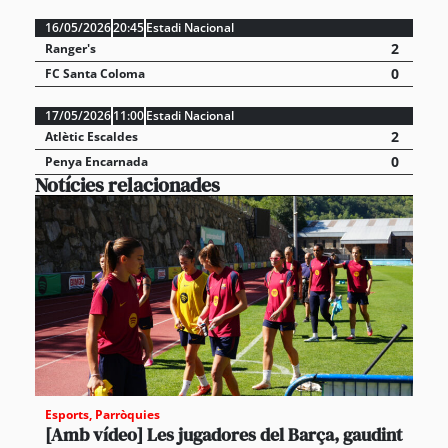
16/05/2026
20:45
Estadi Nacional
2
Ranger's
0
FC Santa Coloma
17/05/2026
11:00
Estadi Nacional
2
Atlètic Escaldes
0
Penya Encarnada
Notícies relacionades
Esports
,
Parròquies
[Amb vídeo] Les jugadores del Barça, gaudint