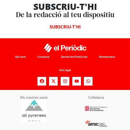
SUBSCRIU-T'HI
De la redacció al teu dispositiu
SUBSCRIU-T'HI
Qui som
Contacte
Serveis de Publicitat
Hemeroteca
Avís legal
Els nostres socis
Col·labora