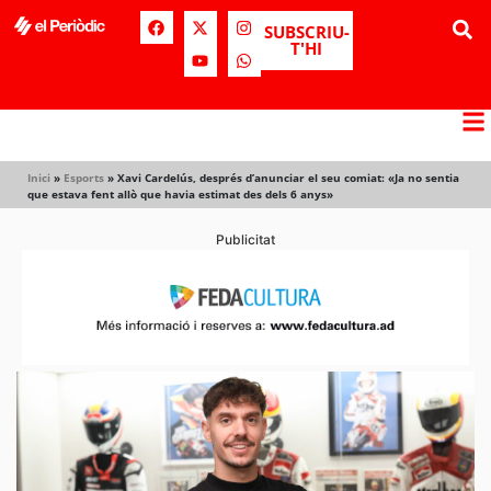
SUBSCRIU-
T'HI
Inici
»
Esports
»
Xavi Cardelús, després d’anunciar el seu comiat: «Ja no sentia
que estava fent allò que havia estimat des dels 6 anys»
Publicitat