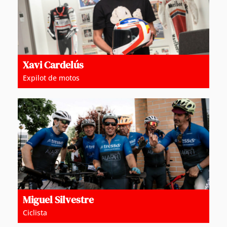
Xavi Cardelús
Expilot de motos
Miguel Silvestre
Ciclista