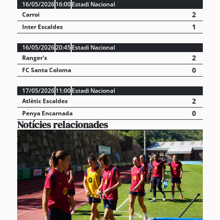
16/05/2026
16:00
Estadi Nacional
2
Carroi
1
Inter Escaldes
16/05/2026
20:45
Estadi Nacional
2
Ranger's
0
FC Santa Coloma
17/05/2026
11:00
Estadi Nacional
2
Atlètic Escaldes
0
Penya Encarnada
Notícies relacionades