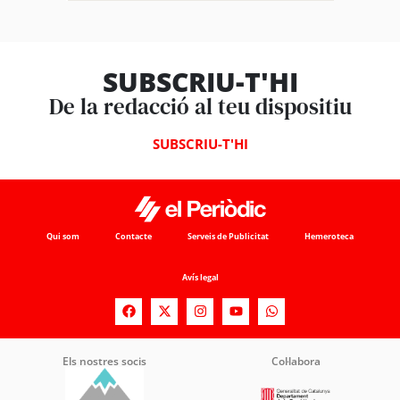
SUBSCRIU-T'HI
De la redacció al teu dispositiu
SUBSCRIU-T'HI
Qui som
Contacte
Serveis de Publicitat
Hemeroteca
Avís legal
Els nostres socis
Col·labora