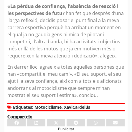
«La pèrdua de confiança, l’absència de reacció i
les perspectives de futur
han fet que després d’una
llarga reflexió, decidís posar el punt final a la meva
carrera esportiva perquè ha arribat un moment en
el qual ja no gaudia gens ni mica de pilotar i
competir i, d’altra banda, hi ha activitats i objectius
més enllà de les motos que ja em motiven més o
requereixen la meva atenció i dedicació», afegeix.
En darrer lloc, agraeix a totes aquelles persones que
han «compartit el meu camí». «El seu suport, el seu
ajut i la seva confiança, així com a tots els aficionats
andorrans al motociclisme que sempre m’han
mostrat el seu suport i estima», conclou.
Etiquetes:
Motociclisme
,
XaviCardelús
Comparteix
Publicitat