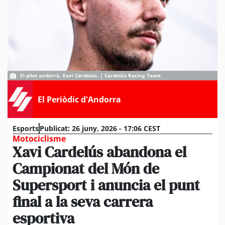
El pilot andorrà, Xavi Cardelús. | Cardelús Racing Team
El Periòdic d'Andorra
Esports
Publicat:
26 juny, 2026 - 17:06 CEST
Motociclisme
Xavi Cardelús abandona el
Campionat del Món de
Supersport i anuncia el punt
final a la seva carrera
esportiva