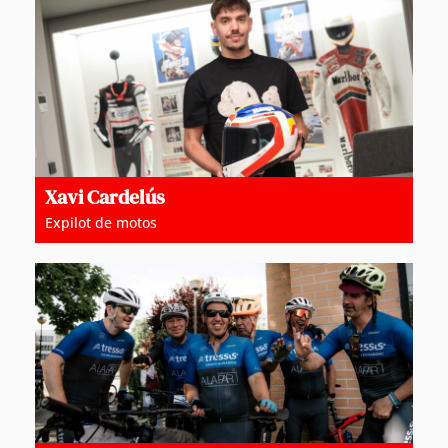
Xavi Cardelús
Expilot de motos