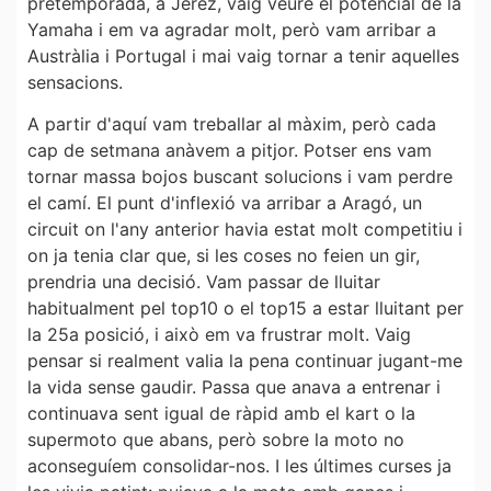
pretemporada, a Jerez, vaig veure el potencial de la
Yamaha i em va agradar molt, però vam arribar a
Austràlia i Portugal i mai vaig tornar a tenir aquelles
sensacions.
A partir d'aquí vam treballar al màxim, però cada
cap de setmana anàvem a pitjor. Potser ens vam
tornar massa bojos buscant solucions i vam perdre
el camí. El punt d'inflexió va arribar a Aragó, un
circuit on l'any anterior havia estat molt competitiu i
on ja tenia clar que, si les coses no feien un gir,
prendria una decisió. Vam passar de lluitar
habitualment pel top10 o el top15 a estar lluitant per
la 25a posició, i això em va frustrar molt. Vaig
pensar si realment valia la pena continuar jugant-me
la vida sense gaudir. Passa que anava a entrenar i
continuava sent igual de ràpid amb el kart o la
supermoto que abans, però sobre la moto no
aconseguíem consolidar-nos. I les últimes curses ja