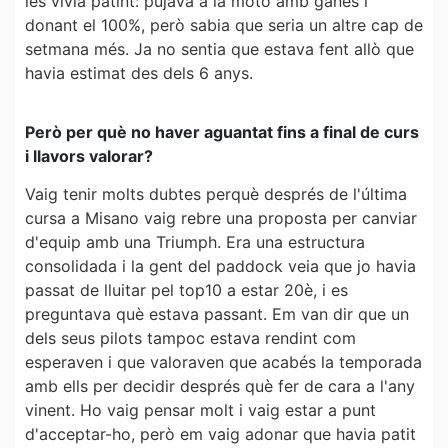
les vivia patint: pujava a la moto amb ganes i
donant el 100%, però sabia que seria un altre cap de
setmana més. Ja no sentia que estava fent allò que
havia estimat des dels 6 anys.
Però per què no haver aguantat fins a final de curs
i llavors valorar?
Vaig tenir molts dubtes perquè després de l'última
cursa a Misano vaig rebre una proposta per canviar
d'equip amb una Triumph. Era una estructura
consolidada i la gent del paddock veia que jo havia
passat de lluitar pel top10 a estar 20è, i es
preguntava què estava passant. Em van dir que un
dels seus pilots tampoc estava rendint com
esperaven i que valoraven que acabés la temporada
amb ells per decidir després què fer de cara a l'any
vinent. Ho vaig pensar molt i vaig estar a punt
d'acceptar-ho, però em vaig adonar que havia patit