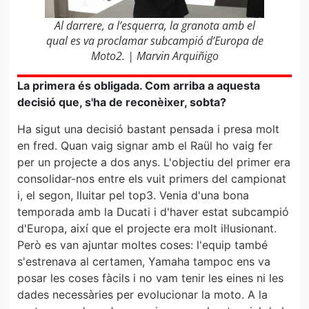
Al darrere, a l’esquerra, la granota amb el
qual es va proclamar subcampió d’Europa de
Moto2. | Marvin Arquiñigo
La primera és obligada. Com arriba a aquesta
decisió que, s'ha de reconèixer, sobta?
Ha sigut una decisió bastant pensada i presa molt
en fred. Quan vaig signar amb el Raül ho vaig fer
per un projecte a dos anys. L'objectiu del primer era
consolidar-nos entre els vuit primers del campionat
i, el segon, lluitar pel top3. Venia d'una bona
temporada amb la Ducati i d'haver estat subcampió
d'Europa, així que el projecte era molt il·lusionant.
Però es van ajuntar moltes coses: l'equip també
s'estrenava al certamen, Yamaha tampoc ens va
posar les coses fàcils i no vam tenir les eines ni les
dades necessàries per evolucionar la moto. A la