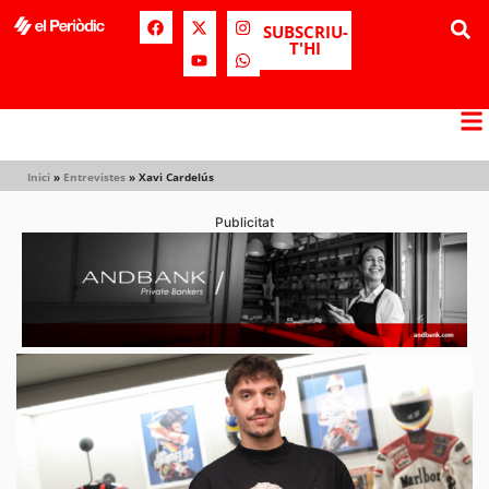
SUBSCRIU-
T'HI
Inici
»
Entrevistes
»
Xavi Cardelús
Publicitat