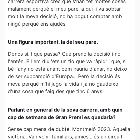
carrera esportiva crec que s'han fet moltes coses
malament perquè el meu pare, a qui li va sobtar
molt la meva decisió, no ha pogut comptar amb
ningú perquè ens ajudés.
Una figura important, la del seu pare.
Doncs sí. I què passa? Que prenc la decisió i no
l'entén. Ell em diu 'ets un tio que va ràpid' i que, si
bé l'any no està anant com hauria d'anar, no deixo
de ser subcampió d'Europa... Però la decisió és
meva perquè m'hi jugo la vida i ja no gaudeixo
d'una cosa que faig des que tinc 6 anys.
Parlant en general de la seva carrera, amb quin
cap de setmana de Gran Premi es quedaria?
Sense cap mena de dubte, Montmeló 2023. Aquella
victòria. Van venir familiars, amics... és un circuit