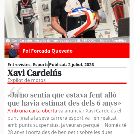
Xavi Cardelús, després de l'entrevista amb EL PERIÒDIC. | Marvin Arquiñigo
Pol Forcada Quevedo
Entrevistes
,
Esports
Publicat:
2 juliol, 2026
Xavi Cardelús
Expilot de motos
«Ja no sentia que estava fent allò
que havia estimat des dels 6 anys»
Amb una carta oberta
va anunciar Xavi Cardelús el
punt final a la seva carrera esportiva −en realitat
amb punts suspensius, ja veuran perquè−. Només té
28 anys i porta des de ben petit sobre les dues