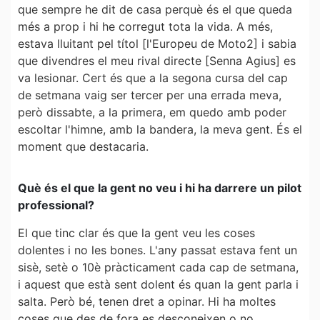
que sempre he dit de casa perquè és el que queda
més a prop i hi he corregut tota la vida. A més,
estava lluitant pel títol [l'Europeu de Moto2] i sabia
que divendres el meu rival directe [Senna Agius] es
va lesionar. Cert és que a la segona cursa del cap
de setmana vaig ser tercer per una errada meva,
però dissabte, a la primera, em quedo amb poder
escoltar l'himne, amb la bandera, la meva gent. És el
moment que destacaria.
Què és el que la gent no veu i hi ha darrere un pilot
professional?
El que tinc clar és que la gent veu les coses
dolentes i no les bones. L'any passat estava fent un
sisè, setè o 10è pràcticament cada cap de setmana,
i aquest que està sent dolent és quan la gent parla i
salta. Però bé, tenen dret a opinar. Hi ha moltes
coses que des de fora es desconeixen o no