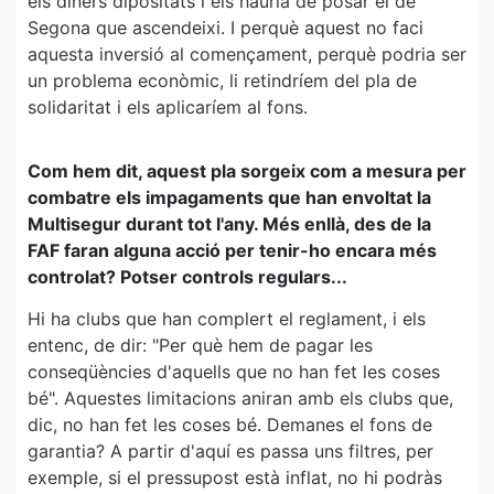
els diners dipositats i els hauria de posar el de
Segona que ascendeixi. I perquè aquest no faci
aquesta inversió al començament, perquè podria ser
un problema econòmic, li retindríem del pla de
solidaritat i els aplicaríem al fons.
Com hem dit, aquest pla sorgeix com a mesura per
combatre els impagaments que han envoltat la
Multisegur durant tot l'any. Més enllà, des de la
FAF faran alguna acció per tenir-ho encara més
controlat? Potser controls regulars...
Hi ha clubs que han complert el reglament, i els
entenc, de dir: "Per què hem de pagar les
conseqüències d'aquells que no han fet les coses
bé". Aquestes limitacions aniran amb els clubs que,
dic, no han fet les coses bé. Demanes el fons de
garantia? A partir d'aquí es passa uns filtres, per
exemple, si el pressupost està inflat, no hi podràs