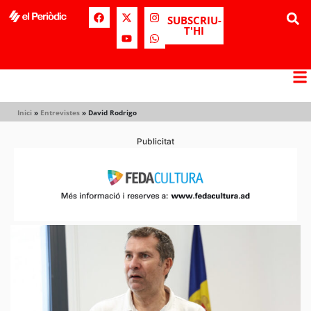
SUBSCRIU-
T'HI
Inici
»
Entrevistes
»
David Rodrigo
Publicitat