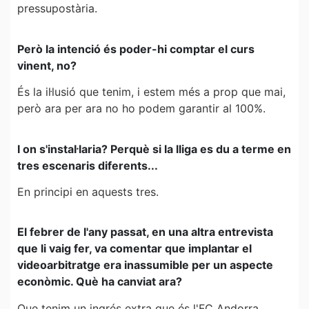
pressupostària.
Però la intenció és poder-hi comptar el curs
vinent, no?
És la il·lusió que tenim, i estem més a prop que mai,
però ara per ara no ho podem garantir al 100%.
I on s'instal·laria? Perquè si la lliga es du a terme en
tres escenaris diferents...
En principi en aquests tres.
El febrer de l'any passat, en una altra entrevista
que li vaig fer, va comentar que implantar el
videoarbitratge era inassumible per un aspecte
econòmic. Què ha canviat ara?
Que tenim un ingrés extra que és l'FC Andorra.