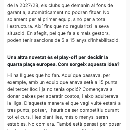
de la 2027/28, els clubs que demanin al fons de
garantia, automàticament no podran fitxar. No
solament per al primer equip, sinó per a tota
l'estructura. Així fins que no regularitzi la seva
situació. En afegit, pel que fa als mals gestors,
poden tenir sancions de 5 a 15 anys d'inhabilitació.
Una altra novetat és el play-off per decidir la
quarta plaça europea. Com sorgeix aquesta idea?
Hi ha lligues que ho fan. Aquí que passava, per
exemple, amb un equip que anava setè a 15 punts
del tercer lloc i ja no tenia opció? Començava a
donar baixes per abaratir costos, i això adulterava
la lliga. D'aquesta manera el que vagi vuitè estarà a
tres punts, potser, i haurà de ser competitiu durant
tot el curs. I les plantilles, més o menys, seran
estables. No com ara. També està pensat per posar