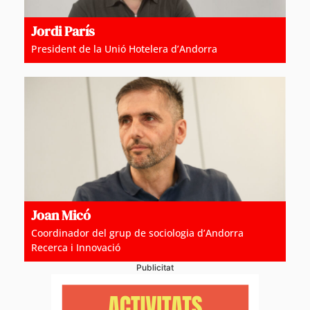
Jordi París
President de la Unió Hotelera d’Andorra
Joan Micó
Coordinador del grup de sociologia d’Andorra
Recerca i Innovació
Publicitat