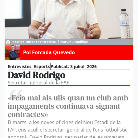
Rodrigo, durant l'entrevista. | Marvin Arquíñigo
Pol Forcada Quevedo
Entrevistes
,
Esports
Publicat:
3 juliol, 2026
David Rodrigo
Secretari general de la FAF
«Feia mal als ulls quan un club amb
impagaments continuava signant
contractes»
Dimarts, a les noves oficines del Nou Estadi de la
FAF, ens acull el secretari general de l’ens futbolístic
andorrà, David Rodrigo, per parlar de les novetats