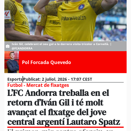
Iván Gil, celebrant el seu gol a la darrera visita tricolor a Cornellà. |
@FCANDORRA
Pol Forcada Quevedo
Esports
Publicat:
2 juliol, 2026 - 17:07 CEST
Futbol - Mercat de fixatges
L’FC Andorra treballa en el
retorn d’Iván Gil i té molt
avançat el fixatge del jove
central argentí Lautaro Spatz