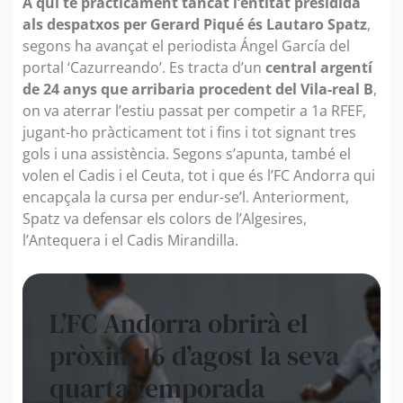
A qui té pràcticament tancat l’entitat presidida
als despatxos per Gerard Piqué és Lautaro Spatz
,
segons ha avançat el periodista Ángel García del
portal ‘Cazurreando’. Es tracta d’un
central argentí
de 24 anys que arribaria procedent del Vila-real B
,
on va aterrar l’estiu passat per competir a 1a RFEF,
jugant-ho pràcticament tot i fins i tot signant tres
gols i una assistència. Segons s’apunta, també el
volen el Cadis i el Ceuta, tot i que és l’FC Andorra qui
encapçala la cursa per endur-se’l. Anteriorment,
Spatz va defensar els colors de l’Algesires,
l’Antequera i el Cadis Mirandilla.
L’FC Andorra obrirà el
pròxim 16 d’agost la seva
quarta temporada