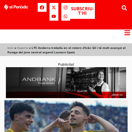
SUBSCRIU-
T'HI
Inici
»
Esports
»
L’FC Andorra treballa en el retorn d’Iván Gil i té molt avançat el
fixatge del jove central argentí Lautaro Spatz
Publicitat