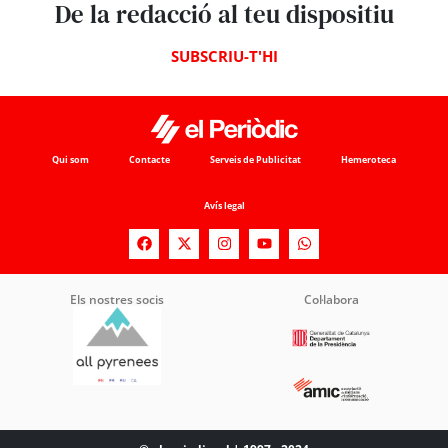
De la redacció al teu dispositiu
SUBSCRIU-T'HI
Qui som
Contacte
Serveis de Publicitat
Hemeroteca
Avís legal
Els nostres socis
Col·labora