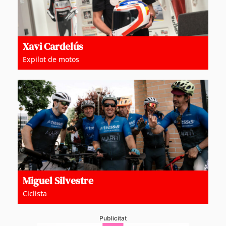
Xavi Cardelús
Expilot de motos
Miguel Silvestre
Ciclista
Publicitat