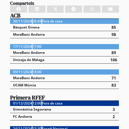
Comparteix
ACB
30/11/2024
20:45
Fora de casa
85
Bàsquet Girona
98
MoraBanc Andorra
17/11/2024
17:00
89
MoraBanc Andorra
106
Unicaja de Màlaga
09/11/2024
18:00
71
MoraBanc Andorra
83
UCAM Múrcia
Primera RFEF
01/12/2024
12:00
Fora de casa
3
Gimnástica Segoviana
2
FC Andorra
24/11/2024
15:30
Estadi Nacional