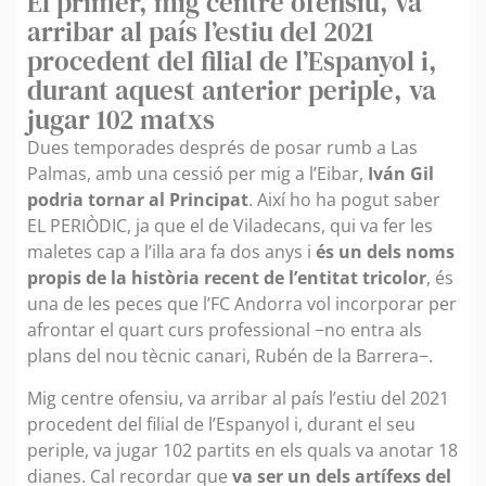
El primer, mig centre ofensiu, va
arribar al país l’estiu del 2021
procedent del filial de l’Espanyol i,
durant aquest anterior periple, va
jugar 102 matxs
Dues temporades després de posar rumb a Las
Palmas, amb una cessió per mig a l’Eibar,
Iván Gil
podria tornar al Principat
. Així ho ha pogut saber
EL PERIÒDIC, ja que el de Viladecans, qui va fer les
maletes cap a l’illa ara fa dos anys i
és un dels noms
propis de la història recent de l’entitat tricolor
, és
una de les peces que l’FC Andorra vol incorporar per
afrontar el quart curs professional −no entra als
plans del nou tècnic canari, Rubén de la Barrera−.
Mig centre ofensiu, va arribar al país l’estiu del 2021
procedent del filial de l’Espanyol i, durant el seu
periple, va jugar 102 partits en els quals va anotar 18
dianes. Cal recordar que
va ser un dels artífexs del