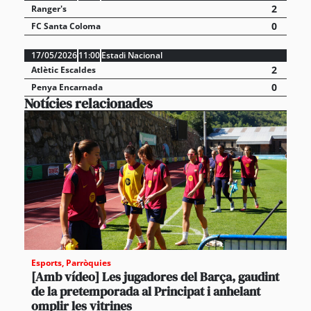
2
Ranger's
0
FC Santa Coloma
17/05/2026
11:00
Estadi Nacional
2
Atlètic Escaldes
0
Penya Encarnada
Notícies relacionades
Esports
,
Parròquies
[Amb vídeo] Les jugadores del Barça, gaudint
de la pretemporada al Principat i anhelant
omplir les vitrines