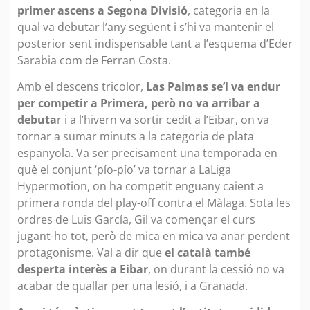
primer ascens a Segona Divisió
, categoria en la
qual va debutar l’any següent i s’hi va mantenir el
posterior sent indispensable tant a l’esquema d’Eder
Sarabia com de Ferran Costa.
Amb el descens tricolor,
Las Palmas se’l va endur
per competir a Primera, però no va arribar a
debuta
r i a l’hivern va sortir cedit a l’Eibar, on va
tornar a sumar minuts a la categoria de plata
espanyola. Va ser precisament una temporada en
què el conjunt ‘pío-pío’ va tornar a LaLiga
Hypermotion, on ha competit enguany caient a
primera ronda del play-off contra el Màlaga. Sota les
ordres de Luis García, Gil va començar el curs
jugant-ho tot, però de mica en mica va anar perdent
protagonisme. Val a dir que
el català també
desperta interès a Eibar
, on durant la cessió no va
acabar de quallar per una lesió, i a Granada.