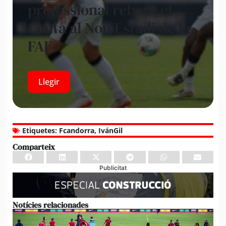
professional rebent el
Ceuta al Nou Estadi de la
FAF
Llegir
Etiquetes:
Fcandorra
,
IvánGil
Comparteix
Publicitat
Notícies relacionades