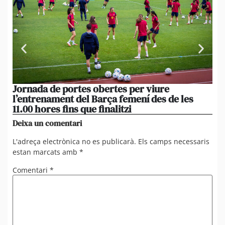
Jornada de portes obertes per viure
La
l’entrenament del Barça femení des de les
tu
11.00 hores fins que finalitzi
que
Deixa un comentari
L'adreça electrònica no es publicarà.
Els camps necessaris
estan marcats amb
*
Comentari
*