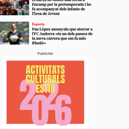
Encamp per la pretemporada i ho
fa acompanyat dels infants de
l’Àrea de Jovent
Esports
Pau López assenyala que aterrar a
l’FC Andorra «és un dels passos de
la meva carrera que em fa més
il·lusió»
Publicitat
c públic a preu assequible triplica el 2026 el nombr
 duplicat les peticions favorables