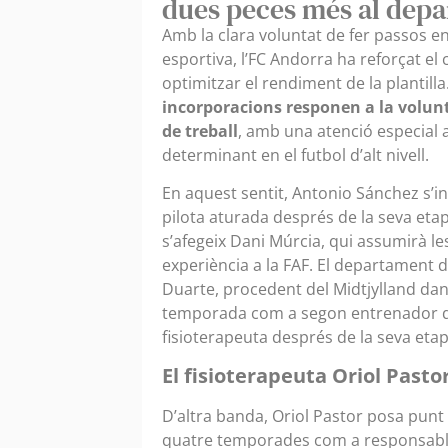
dues peces més al depa
Amb la clara voluntat de fer passos e
esportiva, l’FC Andorra ha reforçat el
optimitzar el rendiment de la plantilla
incorporacions responen a la volunt
de treball
, amb una atenció especial 
determinant en el futbol d’alt nivell.
En aquest sentit, Antonio Sánchez s’i
pilota aturada després de la seva et
s’afegeix Dani Múrcia, qui assumirà le
experiència a la FAF. El departament 
Duarte, procedent del Midtjylland danè
temporada com a segon entrenador de 
fisioterapeuta després de la seva etap
El fisioterapeuta Oriol Pastor
D’altra banda, Oriol Pastor posa punt f
quatre temporades com a responsable de