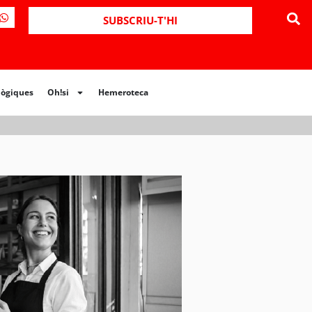
ues
Oh!si
Hemeroteca
SUBSCRIU-T'HI
lògiques
Oh!si
Hemeroteca