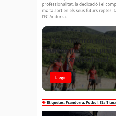
professionalitat, la dedicació i el com
molta sort en els seus futurs reptes, 
l’FC Andorra.
L’FC Andorra torna 
mèdiques i un prime
curs professional
Llegir
Etiquetes:
Fcandorra
,
Futbol
,
Staff tec