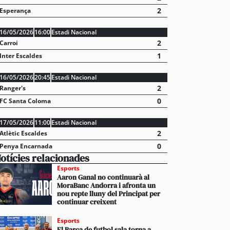
2
Esperança
16/05/2026
16:00
Estadi Nacional
2
Carroi
1
Inter Escaldes
16/05/2026
20:45
Estadi Nacional
2
Ranger's
0
FC Santa Coloma
17/05/2026
11:00
Estadi Nacional
2
Atlètic Escaldes
0
Penya Encarnada
otícies relacionades
Esports
Aaron Ganal no continuarà al
MoraBanc Andorra i afronta un
nou repte lluny del Principat per
continuar creixent
Esports
El Barça de futbol sala torna a