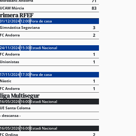
71
MoraBanc Andorra
83
UCAM Múrcia
rimera RFEF
01/12/2024
12:00
Fora de casa
3
Gimnástica Segoviana
2
FC Andorra
24/11/2024
15:30
Estadi Nacional
1
FC Andorra
1
Unionistas
17/11/2024
17:30
Fora de casa
1
Nàstic
1
FC Andorra
liga Multisegur
16/05/2026
16:00
Estadi Nacional
UE Santa Coloma
- descansa -
16/05/2026
16:00
Estadi Nacional
2
FC Ordino