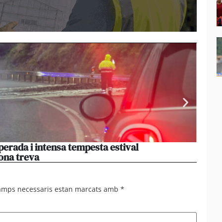
perada i intensa tempesta estival
El par
ona treva
haver
camps necessaris estan marcats amb
*