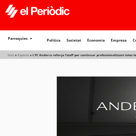
Política
Societat
Economia
Empresa
Cultur
Parroquies
Política
Societat
Economia
Empresa
C
Inici
»
Esports
»
L’FC Andorra reforça l’staff per continuar professionalitzant totes les