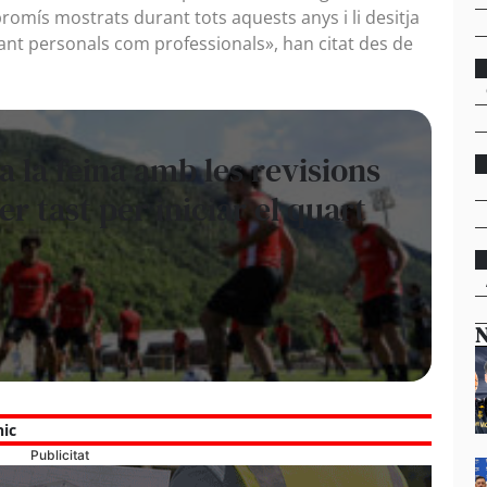
promís mostrats durant tots aquests anys i li desitja
tant personals com professionals», han citat des de
a la feina amb les revisions
r tast per iniciar el quart
N
nic
Publicitat