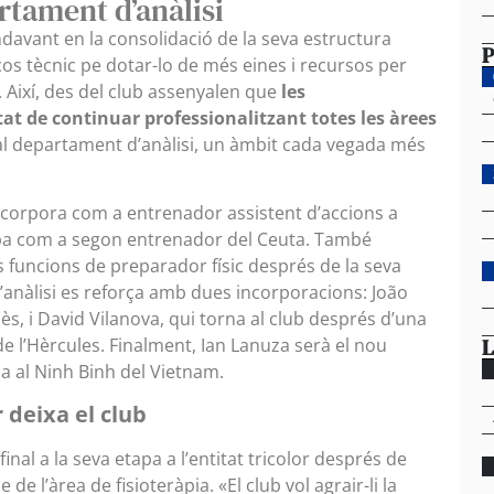
rtament d’anàlisi
ndavant en la consolidació de la seva estructura
P
 cos tècnic pe dotar-lo de més eines i recursos per
. Així, des del club assenyalen que
les
at de continuar professionalitzant totes les àrees
al departament d’anàlisi, un àmbit cada vegada més
ncorpora com a entrenador assistent d’accions a
apa com a segon entrenador del Ceuta. També
s funcions de preparador físic després de la seva
d’anàlisi es reforça amb dues incorporacions: João
s, i David Vilanova, qui torna al club després d’una
L
l’Hèrcules. Finalment, Ian Lanuza serà el nou
a al Ninh Binh del Vietnam.
 deixa el club
inal a la seva etapa a l’entitat tricolor després de
 l’àrea de fisioteràpia. «El club vol agrair-li la