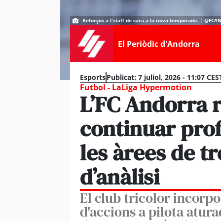
Reforços a l'staff de cara a la nova temporada. | @FC
El Periòdic d'Andorra
Esports
Publicat:
7 juliol, 2026 - 11:07 CES
Futbol - LaLiga Hypermotion
L’FC Andorra re
continuar prof
les àrees de tr
d’anàlisi
El club tricolor incorp
d'accions a pilota atura