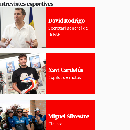
ntrevistes esportives
David Rodrigo
Secretari general de
la FAF
Xavi Cardelús
Expilot de motos
Miguel Silvestre
Ciclista