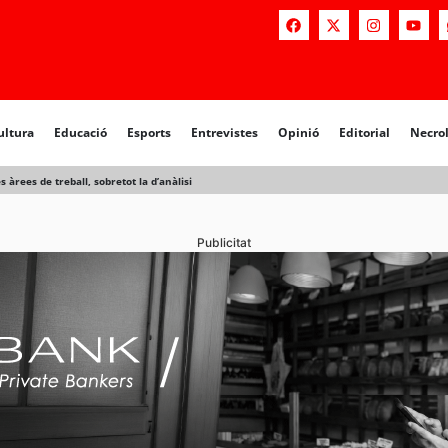
a
Educació
Esports
Entrevistes
Opinió
Editorial
Necrològiq
ultura
Educació
Esports
Entrevistes
Opinió
Editorial
Necro
 àrees de treball, sobretot la d’anàlisi
Publicitat