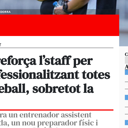
ANDORRA
T
C
força l’staff per
essionalitzant totes
eball, sobretot la
ora un entrenador assistent
da, un nou preparador físic i