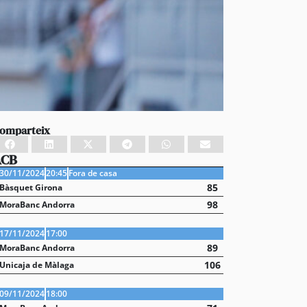
omparteix
ACB
30/11/2024
20:45
Fora de casa
85
Bàsquet Girona
98
MoraBanc Andorra
17/11/2024
17:00
89
MoraBanc Andorra
106
Unicaja de Màlaga
09/11/2024
18:00