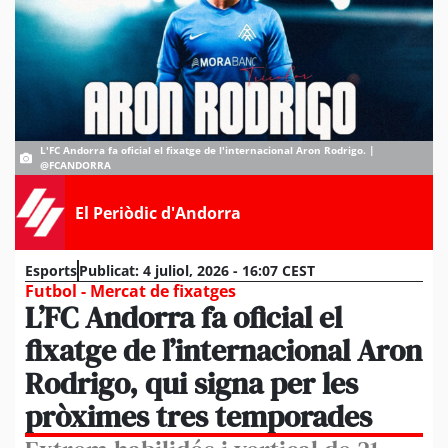
L'FC Andorra fa oficial el fixatge de l'internacional Aron Rodrigo. |
@FCANDORRA
El Periòdic d'Andorra
Esports
Publicat:
4 juliol, 2026 - 16:07 CEST
Futbol - Mercat de fixatges
L’FC Andorra fa oficial el
fixatge de l’internacional Aron
Rodrigo, qui signa per les
pròximes tres temporades