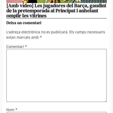
[Amb vídeo] Les jugadores del Barça, gaudint
El
de la pretemporada al Principat i anhelant
ni
omplir les vitrines
ag
Deixa un comentari
L'adreça electrònica no es publicarà.
Els camps necessaris
estan marcats amb
*
Comentari
*
Nom
*