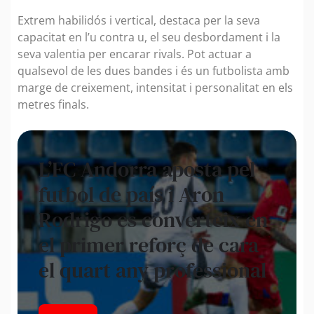
Extrem habilidós i vertical, destaca per la seva
capacitat en l’u contra u, el seu desbordament i la
seva valentia per encarar rivals. Pot actuar a
qualsevol de les dues bandes i és un futbolista amb
marge de creixement, intensitat i personalitat en els
metres finals.
L’FC Andorra aposta pel
futbol de país i Aron
Rodrigo es converteix en
el primer reforç de cara
el quart any professional