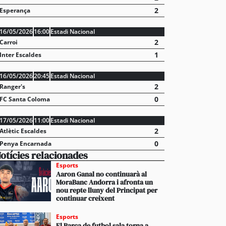
2
Esperança
16/05/2026
16:00
Estadi Nacional
2
Carroi
1
Inter Escaldes
16/05/2026
20:45
Estadi Nacional
2
Ranger's
0
FC Santa Coloma
17/05/2026
11:00
Estadi Nacional
2
Atlètic Escaldes
0
Penya Encarnada
otícies relacionades
Esports
Aaron Ganal no continuarà al
MoraBanc Andorra i afronta un
nou repte lluny del Principat per
continuar creixent
Esports
El Barça de futbol sala torna a