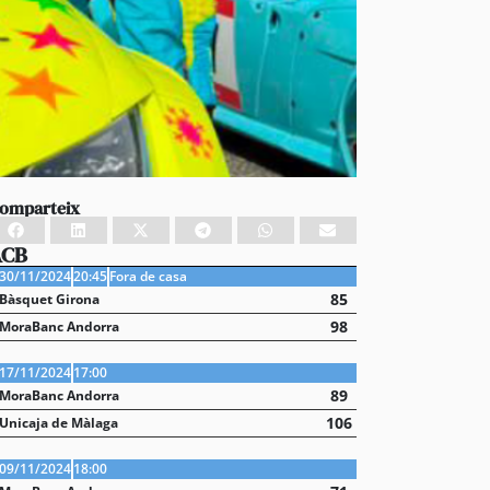
omparteix
ACB
30/11/2024
20:45
Fora de casa
85
Bàsquet Girona
98
MoraBanc Andorra
17/11/2024
17:00
89
MoraBanc Andorra
106
Unicaja de Màlaga
09/11/2024
18:00