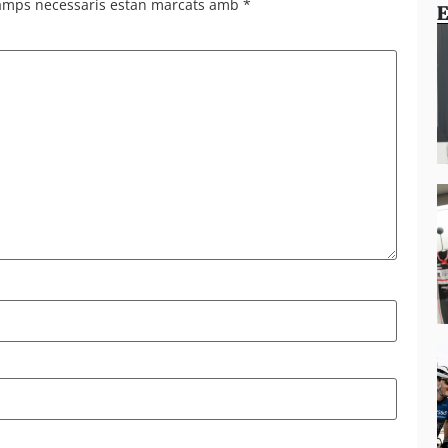
camps necessaris estan marcats amb
*
E