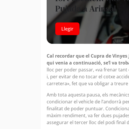
Pujada a Arinsal
Llegir
Cal recordar que el Cupra de Vinyes J
qui venia a continuació, se’l va tro
lloc per poder passar, «va frenar ta
i, per evitar de no tocar el cotxe acci
carretera», fet que va obligar a treur
Amb tota aquesta pausa, els mecànic
condicionar el vehicle de l’andorrà p
finalitat de poder puntuar. Condicionat
màxim rendiment, va fer dues pujade
assegurar el tercer lloc del podi final 