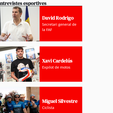
ntrevistes esportives
David Rodrigo
Secretari general de
la FAF
Xavi Cardelús
Expilot de motos
Miguel Silvestre
Ciclista