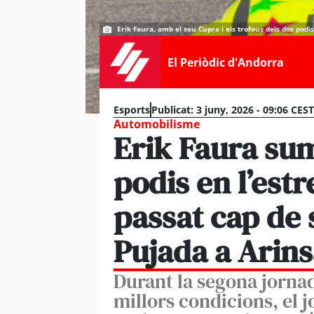
Erik Faura, amb el seu Cupra i els trofeus dels dos podis.
El Periòdic d'Andorra
Esports
Publicat:
3 juny, 2026 - 09:06 CEST
Automobilisme
Erik Faura sum
podis en l’est
passat cap de
Pujada a Arins
Durant la segona jornad
millors condicions, el j