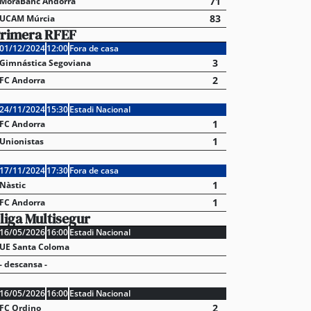
71
MoraBanc Andorra
83
UCAM Múrcia
rimera RFEF
01/12/2024
12:00
Fora de casa
3
Gimnástica Segoviana
2
FC Andorra
24/11/2024
15:30
Estadi Nacional
1
FC Andorra
1
Unionistas
17/11/2024
17:30
Fora de casa
1
Nàstic
1
FC Andorra
liga Multisegur
16/05/2026
16:00
Estadi Nacional
UE Santa Coloma
- descansa -
16/05/2026
16:00
Estadi Nacional
2
FC Ordino