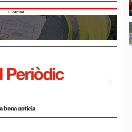
Publicitat
a bona notícia
[Amb 
acomp