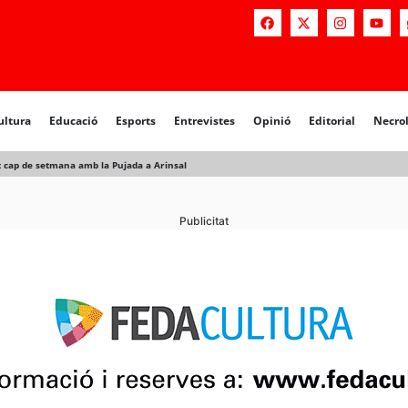
a
Educació
Esports
Entrevistes
Opinió
Editorial
Necrològiq
ultura
Educació
Esports
Entrevistes
Opinió
Editorial
Necro
t cap de setmana amb la Pujada a Arinsal
Publicitat