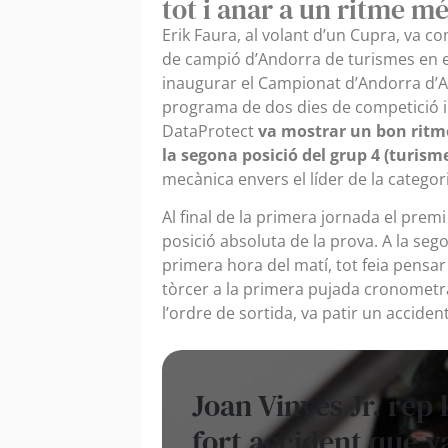
tot i anar a un ritme m
Erik Faura, al volant d’un Cupra, va c
de campió d’Andorra de turismes en el
inaugurar el Campionat d’Andorra d
programa de dos dies de competició in
DataProtect
va mostrar un bon ritme
la segona posició del grup 4 (turisme
mecànica envers el líder de la categori
Al final de la primera jornada el prem
posició absoluta de la prova. A la se
primera hora del matí, tot feia pensar 
tòrcer a la primera pujada cronometrad
l’ordre de sortida, va patir un accident
Joan Vinyes Jr. rep 
fort accident que v