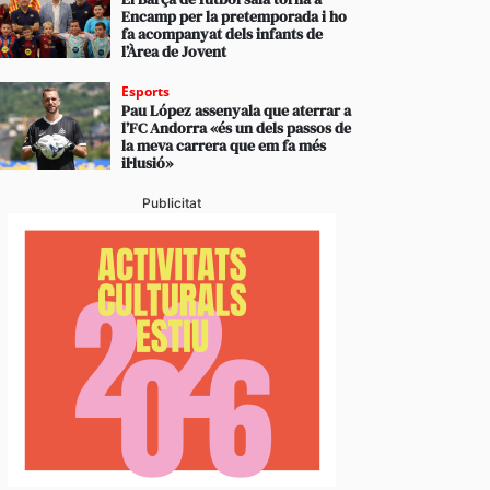
Encamp per la pretemporada i ho
fa acompanyat dels infants de
l’Àrea de Jovent
Esports
Pau López assenyala que aterrar a
l’FC Andorra «és un dels passos de
la meva carrera que em fa més
il·lusió»
Publicitat
vídeos] L’arribada d’una esperada i intensa tempesta
anyada de calamarsa no dona treva