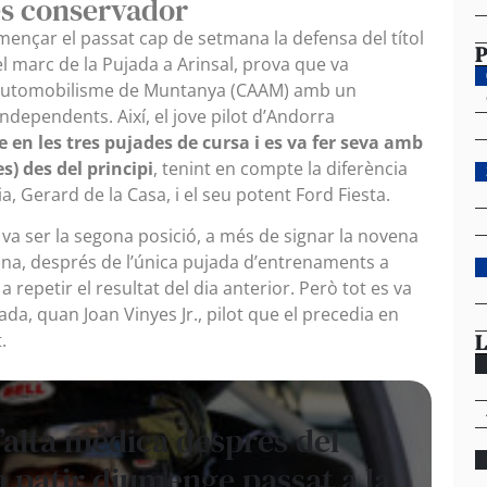
és conservador
omençar el passat cap de setmana la defensa del títol
P
 marc de la Pujada a Arinsal, prova que va
’Automobilisme de Muntanya (CAAM) amb un
dependents. Així, el jove pilot d’Andorra
 en les tres pujades de cursa i es va fer seva amb
s) des del principi
, tenint en compte la diferència
a, Gerard de la Casa, i el seu potent Ford Fiesta.
i va ser la segona posició, a més de signar la novena
gona, després de l’única pujada d’entrenaments a
a repetir el resultat del dia anterior. Però tot es va
a, quan Joan Vinyes Jr., pilot que el precedia en
L
.
l’alta mèdica després del
a patir diumenge passat a la