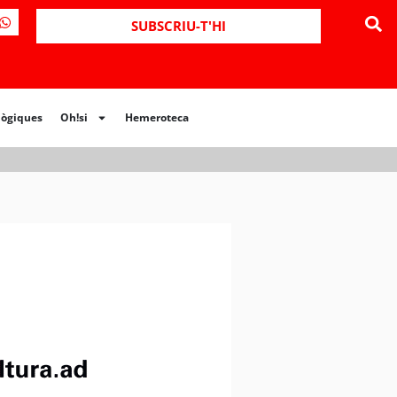
ues
Oh!si
Hemeroteca
SUBSCRIU-T'HI
lògiques
Oh!si
Hemeroteca