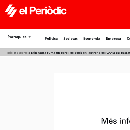
Política
Societat
Economia
Empresa
Cultur
Parroquies
Política
Societat
Economia
Empresa
C
Inici
»
Esports
»
Erik Faura suma un parell de podis en l’estrena del CAAM del passa