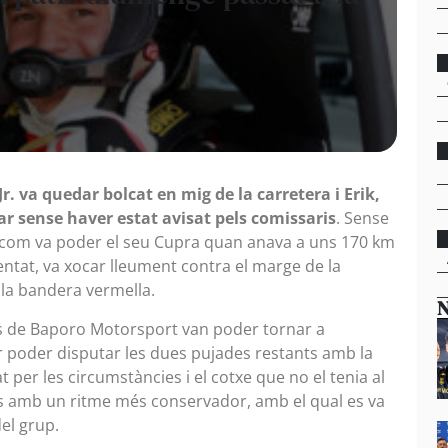
r. va quedar bolcat en mig de la carretera i Erik,
bar sense haver estat avisat pels comissaris
. Sense
nt com va poder el seu Cupra quan anava a uns 170 km
dentat, va xocar lleument contra el marge de la
e la bandera vermella.
N
s de Baporo Motorsport van poder tornar a
er poder disputar les dues pujades restants amb la
 per les circumstàncies i el cotxe que no el tenia al
s amb un ritme més conservador, amb el qual es va
del grup.