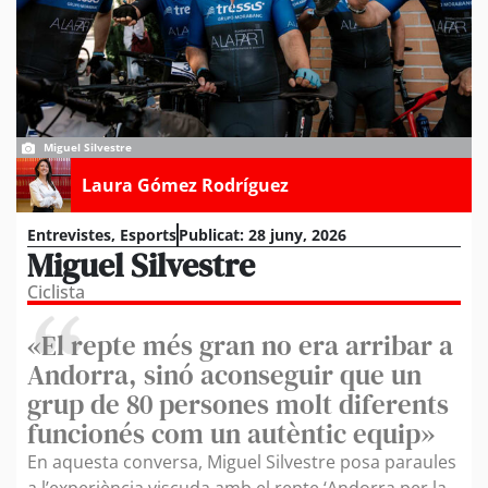
Miguel Silvestre
Laura Gómez Rodríguez
Entrevistes
,
Esports
Publicat:
28 juny, 2026
Miguel Silvestre
Ciclista
«El repte més gran no era arribar a
Andorra, sinó aconseguir que un
grup de 80 persones molt diferents
funcionés com un autèntic equip»
En aquesta conversa, Miguel Silvestre posa paraules