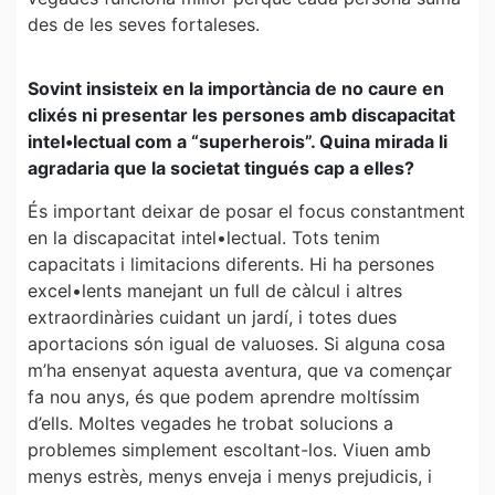
des de les seves fortaleses.
Sovint insisteix en la importància de no caure en
clixés ni presentar les persones amb discapacitat
intel•lectual com a “superherois”. Quina mirada li
agradaria que la societat tingués cap a elles?
És important deixar de posar el focus constantment
en la discapacitat intel•lectual. Tots tenim
capacitats i limitacions diferents. Hi ha persones
excel•lents manejant un full de càlcul i altres
extraordinàries cuidant un jardí, i totes dues
aportacions són igual de valuoses. Si alguna cosa
m’ha ensenyat aquesta aventura, que va començar
fa nou anys, és que podem aprendre moltíssim
d’ells. Moltes vegades he trobat solucions a
problemes simplement escoltant-los. Viuen amb
menys estrès, menys enveja i menys prejudicis, i