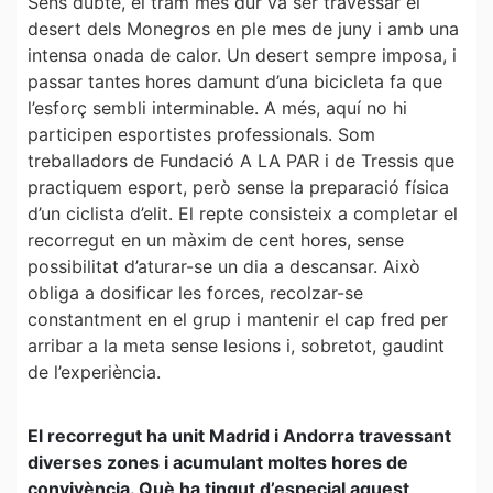
Sens dubte, el tram més dur va ser travessar el
desert dels Monegros en ple mes de juny i amb una
intensa onada de calor. Un desert sempre imposa, i
passar tantes hores damunt d’una bicicleta fa que
l’esforç sembli interminable. A més, aquí no hi
participen esportistes professionals. Som
treballadors de Fundació A LA PAR i de Tressis que
practiquem esport, però sense la preparació física
d’un ciclista d’elit. El repte consisteix a completar el
recorregut en un màxim de cent hores, sense
possibilitat d’aturar-se un dia a descansar. Això
obliga a dosificar les forces, recolzar-se
constantment en el grup i mantenir el cap fred per
arribar a la meta sense lesions i, sobretot, gaudint
de l’experiència.
El recorregut ha unit Madrid i Andorra travessant
diverses zones i acumulant moltes hores de
convivència. Què ha tingut d’especial aquest