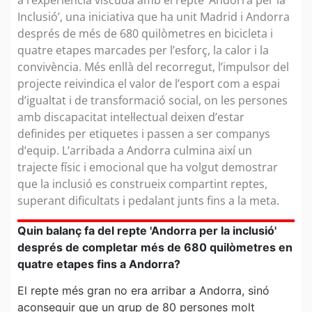
a l’experiència viscuda amb el repte ‘Andorra per la
Inclusió’, una iniciativa que ha unit Madrid i Andorra
després de més de 680 quilòmetres en bicicleta i
quatre etapes marcades per l’esforç, la calor i la
convivència. Més enllà del recorregut, l’impulsor del
projecte reivindica el valor de l’esport com a espai
d’igualtat i de transformació social, on les persones
amb discapacitat intel·lectual deixen d’estar
definides per etiquetes i passen a ser companys
d’equip. L’arribada a Andorra culmina així un
trajecte físic i emocional que ha volgut demostrar
que la inclusió es construeix compartint reptes,
superant dificultats i pedalant junts fins a la meta.
Quin balanç fa del repte 'Andorra per la inclusió'
després de completar més de 680 quilòmetres en
quatre etapes fins a Andorra?
El repte més gran no era arribar a Andorra, sinó
aconseguir que un grup de 80 persones molt