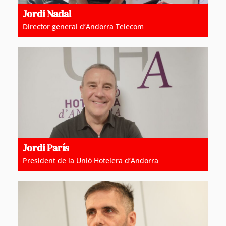
Jordi Nadal
Director general d’Andorra Telecom
Jordi París
President de la Unió Hotelera d’Andorra