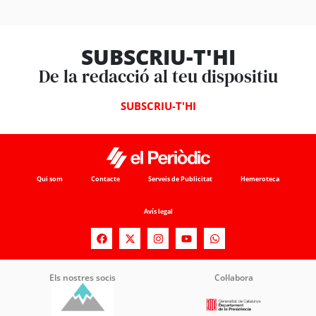
SUBSCRIU-T'HI
De la redacció al teu dispositiu
SUBSCRIU-T'HI
Qui som
Contacte
Serveis de Publicitat
Hemeroteca
Avís legal
Els nostres socis
Col·labora