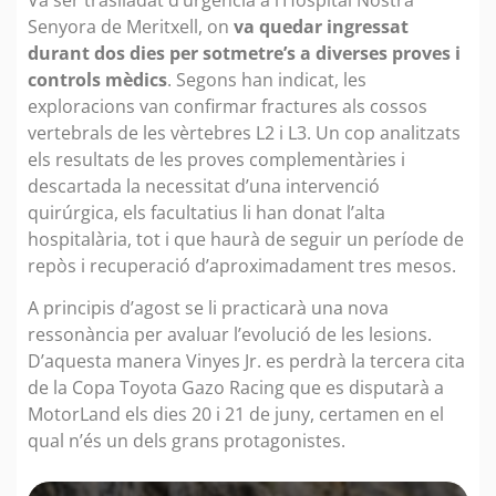
Senyora de Meritxell, on
va quedar ingressat
durant dos dies per sotmetre’s a diverses proves i
controls mèdics
. Segons han indicat, les
exploracions van confirmar fractures als cossos
vertebrals de les vèrtebres L2 i L3. Un cop analitzats
els resultats de les proves complementàries i
descartada la necessitat d’una intervenció
quirúrgica, els facultatius li han donat l’alta
hospitalària, tot i que haurà de seguir un període de
repòs i recuperació d’aproximadament tres mesos.
A principis d’agost se li practicarà una nova
ressonància per avaluar l’evolució de les lesions.
D’aquesta manera Vinyes Jr. es perdrà la tercera cita
de la Copa Toyota Gazo Racing que es disputarà a
MotorLand els dies 20 i 21 de juny, certamen en el
qual n’és un dels grans protagonistes.