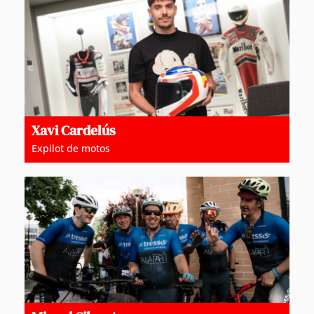
Xavi Cardelús
Expilot de motos