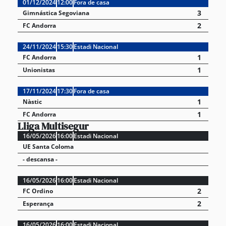
01/12/2024
12:00
Fora de casa
3
Gimnástica Segoviana
2
FC Andorra
24/11/2024
15:30
Estadi Nacional
1
FC Andorra
1
Unionistas
17/11/2024
17:30
Fora de casa
1
Nàstic
1
FC Andorra
Lliga Multisegur
16/05/2026
16:00
Estadi Nacional
UE Santa Coloma
- descansa -
16/05/2026
16:00
Estadi Nacional
2
FC Ordino
2
Esperança
16/05/2026
16:00
Estadi Nacional