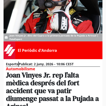
Joan Vinyes Jr. dins del Cupra a la primera jornada de la Pujada a Arinsal |
FotoEsport
El Periòdic d'Andorra
Esports
Publicat:
2 juny, 2026 - 10:06 CEST
Automobilisme
Joan Vinyes Jr. rep l’alta
mèdica després del fort
accident que va patir
diumenge passat a la Pujada a