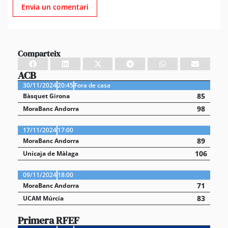
Comparteix
ACB
30/11/2024
20:45
Fora de casa
85
Bàsquet Girona
98
MoraBanc Andorra
17/11/2024
17:00
89
MoraBanc Andorra
106
Unicaja de Màlaga
09/11/2024
18:00
71
MoraBanc Andorra
83
UCAM Múrcia
Primera RFEF