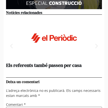
Notícies relacionades
Els referents també passen per casa
El
de
en 
Deixa un comentari
L'adreça electrònica no es publicarà.
Els camps necessaris
estan marcats amb
*
Comentari
*