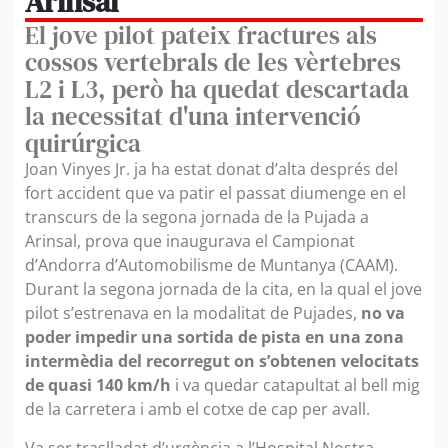
Arinsal
El jove pilot pateix fractures als
cossos vertebrals de les vèrtebres
L2 i L3, però ha quedat descartada
la necessitat d'una intervenció
quirúrgica
Joan Vinyes Jr. ja ha estat donat d’alta després del
fort accident que va patir el passat diumenge en el
transcurs de la segona jornada de la Pujada a
Arinsal, prova que inaugurava el Campionat
d’Andorra d’Automobilisme de Muntanya (CAAM).
Durant la segona jornada de la cita, en la qual el jove
pilot s’estrenava en la modalitat de Pujades,
no va
poder impedir una sortida de pista en una zona
intermèdia del recorregut on s’obtenen velocitats
de quasi 140 km/h
i va quedar catapultat al bell mig
de la carretera i amb el cotxe de cap per avall.
Va ser traslladat d’urgència a l’Hospital Nostra