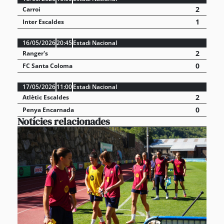
2
Carroi
1
Inter Escaldes
16/05/2026
20:45
Estadi Nacional
2
Ranger's
0
FC Santa Coloma
17/05/2026
11:00
Estadi Nacional
2
Atlètic Escaldes
0
Penya Encarnada
Notícies relacionades