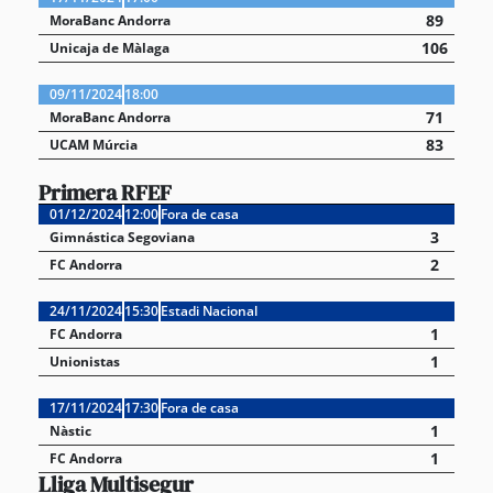
89
MoraBanc Andorra
106
Unicaja de Màlaga
09/11/2024
18:00
71
MoraBanc Andorra
83
UCAM Múrcia
Primera RFEF
01/12/2024
12:00
Fora de casa
3
Gimnástica Segoviana
2
FC Andorra
24/11/2024
15:30
Estadi Nacional
1
FC Andorra
1
Unionistas
17/11/2024
17:30
Fora de casa
1
Nàstic
1
FC Andorra
Lliga Multisegur