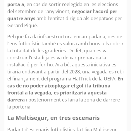
porta a
, en cas de sortir reelegida en les eleccions
del setembre de l’any vinent,
negociar l’acord per
quatre anys
amb l’entitat dirigida als despatxos per
Gerard Piqué.
Pel que fa a la infraestructura encampadana, des de
l’ens futbolístic també es valora amb bons ulls cobrir
la totalitat de les graderies. De fet, quan es va
construir l’estadi ja es va deixar preparada la
instal·lació per fer-ho. Ara bé, aquesta iniciativa es
tiraria endavant a partir del 2028, una vegada es rebi
el finançament del programa HatTrick de la UEFA.
En
cas de no poder aixoplugar el gol i la tribuna
frontal a la vegada, es prioritzaria aquesta
darrera
i posteriorment es faria la zona de darrere
la porteria.
La Multisegur, en tres escenaris
Parlant d’escenaris futbolístics, la Lliga Multisegur