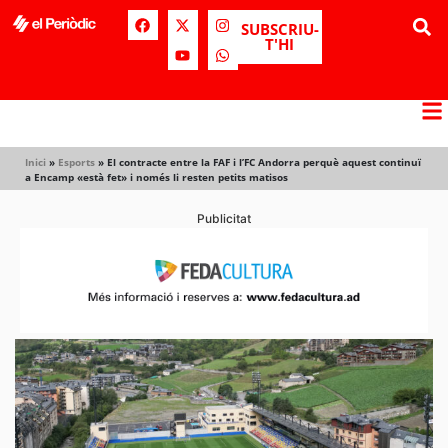
SUBSCRIU-
T'HI
Inici
»
Esports
»
El contracte entre la FAF i l’FC Andorra perquè aquest continuï
a Encamp «està fet» i només li resten petits matisos
Publicitat