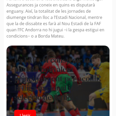
Assegurances ja coneix en quins es disputarà
enguany. Així, la totalitat de les jornades de
diumenge tindran lloc a l’Estadi Nacional, mentre
que la de dissabte es farà al Nou Estadi de la FAF
quan l’FC Andorra no hi jugui −i la gespa estigui en
condicions− o a Borda Mateu.
La FAF vol construir un
pavelló polivalent
principalment per acollir
la lliga nacional i la
selecció de futbol sala
Llegir