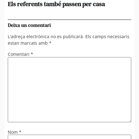
Els referents també passen per casa
El
de
en 
Deixa un comentari
L'adreça electrònica no es publicarà.
Els camps necessaris
estan marcats amb
*
Comentari
*
Nom
*