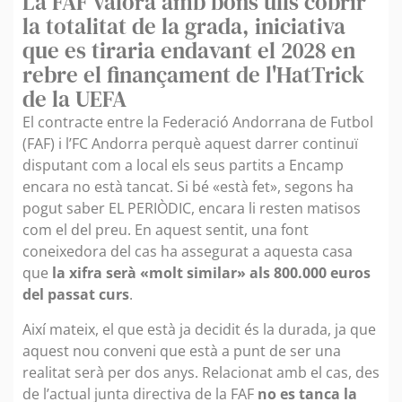
La FAF valora amb bons ulls cobrir
la totalitat de la grada, iniciativa
que es tiraria endavant el 2028 en
rebre el finançament de l'HatTrick
de la UEFA
El contracte entre la Federació Andorrana de Futbol
(FAF) i l’FC Andorra perquè aquest darrer continuï
disputant com a local els seus partits a Encamp
encara no està tancat. Si bé «està fet», segons ha
pogut saber EL PERIÒDIC, encara li resten matisos
com el del preu. En aquest sentit, una font
coneixedora del cas ha assegurat a aquesta casa
que
la xifra serà «molt similar» als 800.000 euros
del passat curs
.
Així mateix, el que està ja decidit és la durada, ja que
aquest nou conveni que està a punt de ser una
realitat serà per dos anys. Relacionat amb el cas, des
de l’actual junta directiva de la FAF
no es tanca la