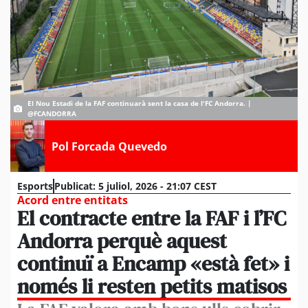
El Nou Estadi de la FAF continuarà sent la casa de l'FC Andorra. |
@FCANDORRA
Pol Forcada Quevedo
Esports
Publicat:
5 juliol, 2026 - 21:07 CEST
Acord entre entitats
El contracte entre la FAF i l’FC
Andorra perquè aquest
continuï a Encamp «està fet» i
només li resten petits matisos