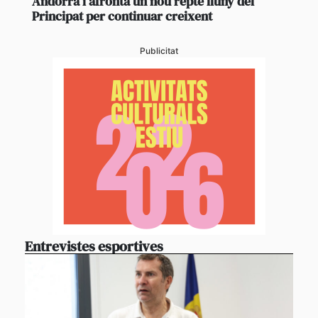
Andorra i afronta un nou repte lluny del
Principat per continuar creixent
Publicitat
Entrevistes esportives