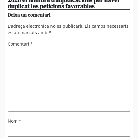
2026 el nombre d’adjudicacions per haver
un
duplicat les peticions favorables
re
Deixa un comentari
L'adreça electrònica no es publicarà.
Els camps necessaris
estan marcats amb
*
Comentari
*
Nom
*