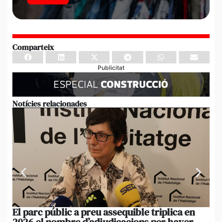
Comparteix
Publicitat
Notícies relacionades
El parc públic a preu assequible triplica en
La