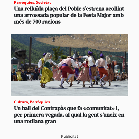
Parròquies
,
Societat
Una relluïda plaça del Poble s’estrena acollint
una arrossada popular de la Festa Major amb
més de 700 racions
Cultura
,
Parròquies
Un ball del Contrapàs que fa «comunitat» i,
per primera vegada, al qual la gent s’uneix en
una rotllana gran
Publicitat