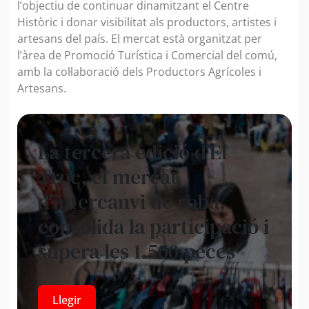
l’objectiu de continuar dinamitzant el Centre
Històric i donar visibilitat als productors, artistes i
artesans del país. El mercat està organitzat per
l’àrea de Promoció Turística i Comercial del comú,
amb la col·laboració dels Productors Agrícoles i
Artesans.
La tercera edició d’El
Troc, el mercat
d’intercanvi de roba,
consolida la participació i
supera les 1.500 peces
Llegir