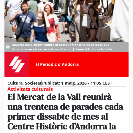
Aquesta nova edició reunirà prop d’una trentena de parades que
dinamitzaran els carrers del nucli antic. | Comú d'Andorra la Vella
El Periòdic d'Andorra
Cultura
,
Societat
Publicat:
1 maig, 2026 - 11:05 CEST
Activitats culturals
El Mercat de la Vall reunirà
una trentena de parades cada
primer dissabte de mes al
Centre Històric d’Andorra la