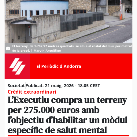
El terreny, de 1.782,97 metres quadrats, se situa al costat del mur perimetral
de la presó. | Marvin Arquíñigo
El Periòdic d'Andorra
Societat
Publicat:
21 maig, 2026 - 18:05 CEST
Crèdit extraordinari
L’Executiu compra un terreny
per 275.000 euros amb
l’objectiu d’habilitar un mòdul
específic de salut mental