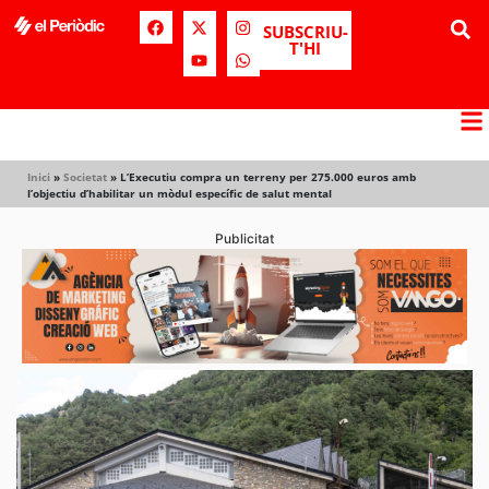
SUBSCRIU-
T'HI
Inici
»
Societat
»
L’Executiu compra un terreny per 275.000 euros amb
l’objectiu d’habilitar un mòdul específic de salut mental
Publicitat