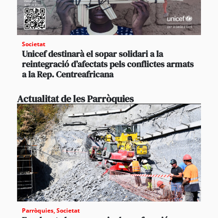
Societat
Unicef destinarà el sopar solidari a la
reintegració d’afectats pels conflictes armats
a la Rep. Centreafricana
Actualitat de les Parròquies
Parròquies
,
Societat