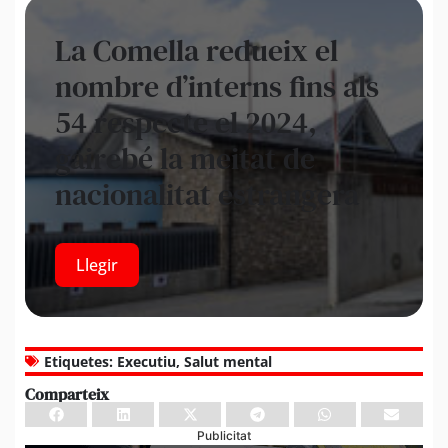
La Comella redueix el
nombre d’interns fins als
54 respecte el 2024,
gairebé la meitat de
nacionalitat estrangera
Llegir
Etiquetes:
Executiu
,
Salut mental
Comparteix
Publicitat