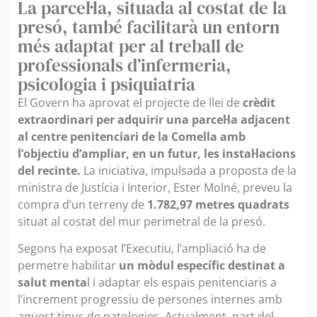
La parcel·la, situada al costat de la
presó, també facilitarà un entorn
més adaptat per al treball de
professionals d’infermeria,
psicologia i psiquiatria
El Govern ha aprovat el projecte de llei de
crèdit
extraordinari per adquirir una parcel·la adjacent
al centre penitenciari de la Comella amb
l’objectiu d’ampliar, en un futur, les instal·lacions
del recinte.
La iniciativa, impulsada a proposta de la
ministra de Justícia i Interior, Ester Molné, preveu la
compra d’un terreny de
1.782,97 metres quadrats
situat al costat del mur perimetral de la presó.
Segons ha exposat l’Executiu, l’ampliació ha de
permetre habilitar
un mòdul específic destinat a
salut menta
l i adaptar els espais penitenciaris a
l’increment progressiu de persones internes amb
aquest tipus de patologies. Actualment, part del