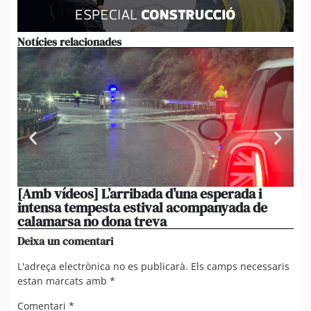
Notícies relacionades
[Amb vídeos] L’arribada d’una esperada i
El 
intensa tempesta estival acompanyada de
20
calamarsa no dona treva
du
Deixa un comentari
L'adreça electrònica no es publicarà.
Els camps necessaris
estan marcats amb
*
Comentari
*