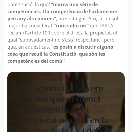
Constitució, la qual
“marca una sèrie de
competències. I la competència de l’urbanisme
pertany als comuns”
, ha sostingut. Així, la cònsol
major ha considerat
“contradictori”
que l’APTA
reclami l’article 100 sobre el dret a la propietat, el
qual “suposadament no s’està respectant”, però
que, en aquest cas,
“es posin a discutir alguna
cosa que recull la Constitució, que són les
competències del comú”
.
Els comuns i el Govern
acorden que el silenci
administratiu sigui
considerat negatiu en la
reforma de la Llei del sòl