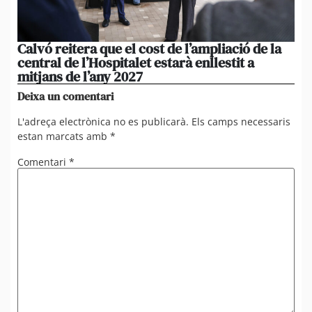
Calvó reitera que el cost de l’ampliació de la
Po
central de l’Hospitalet estarà enllestit a
am
mitjans de l’any 2027
em
Deixa un comentari
L'adreça electrònica no es publicarà.
Els camps necessaris
estan marcats amb
*
Comentari
*