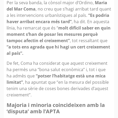
Per la seva banda, la cònsol major d’Ordino,
Maria
del Mar Coma
, no creu que s’hagi arribat tard quant
a les intervencions urbanístiques al país.
“Es podria
haver arribat encara més tard”
, ha dit. En aquesta
línia, ha remarcat que és “
molt difícil saber en quin
moment s’han de posar les mesures perquè
tampoc afectin el creixement”
, tot ressaltant que
“a tots ens agrada que hi hagi un cert creixement
al país”.
De fet, Coma ha considerat que aquest creixement
ha permès una “bona salut econòmica” i, tot i que
ha admès que
“potser l’habitatge està una mica
limitat”
, ha apuntat que “en la mesura del possible
tenim una sèrie de coses bones derivades d’aquest
creixement”.
Majoria i minoria coincideixen amb la
‘disputa’ amb l’APTA