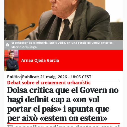
El conseller de la minoria, Enric Dolsa, en una sessió de Comú anterior. |
Marvin Arquíñigo
Arnau Ojeda Garcia
Política
Publicat:
21 maig, 2026 - 18:05 CEST
Debat sobre el creixement urbanístic
Dolsa critica que el Govern no
hagi definit cap a «on vol
portar el país» i apunta que
per això «estem on estem»