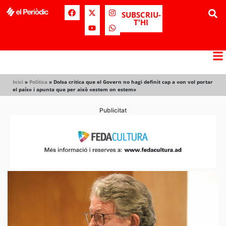
SUBSCRIU-
T'HI
Inici
»
Política
»
Dolsa critica que el Govern no hagi definit cap a «on vol portar
el país» i apunta que per això «estem on estem»
Publicitat