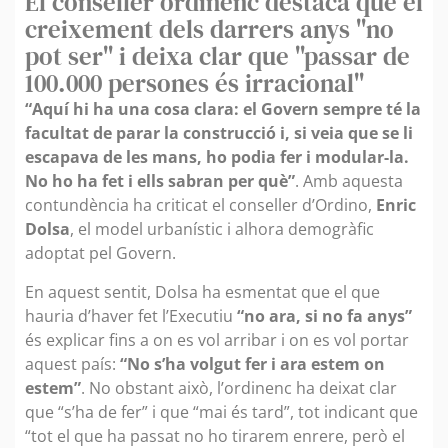
El conseller ordinenc destaca que el
creixement dels darrers anys "no
pot ser" i deixa clar que "passar de
100.000 persones és irracional"
“Aquí hi ha una cosa clara: el Govern sempre té la
facultat de parar la construcció i, si veia que se li
escapava de les mans, ho podia fer i modular-la.
No ho ha fet i ells sabran per què”
. Amb aquesta
contundència ha criticat el conseller d’Ordino,
Enric
Dolsa
, el model urbanístic i alhora demogràfic
adoptat pel Govern.
En aquest sentit, Dolsa ha esmentat que el que
hauria d’haver fet l’Executiu
“no ara, si no fa anys”
és explicar fins a on es vol arribar i on es vol portar
aquest país:
“No s’ha volgut fer i ara estem on
estem”
. No obstant això, l’ordinenc ha deixat clar
que “s’ha de fer” i que “mai és tard”, tot indicant que
“tot el que ha passat no ho tirarem enrere, però el