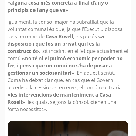
«
alguna cosa més concreta a final d’any o
principis de l’any que ve»
.
Igualment, la cònsol major ha subratllat que la
voluntat comunal és que, ja que l’Executiu disposa
dels terrenys de
Casa Rosell
, els posés
«a
disposició i que fos un privat qui fes la
construcció»
, tot incidint en el fet que actualment el
comú
«no té ni el pulmó econòmic per poder-ho
fer, i penso que un comú no s’ha de posar a
gestionar un sociosanitari»
. En aquest sentit,
Coma ha deixat clar que, en cas que el Govern
accedís a la cessió de terrenys, el comú realitzaria
«les intervencions de manteniment a Casa
Rosell»
, les quals, segons la cònsol, «tenen una
forta necessitat».