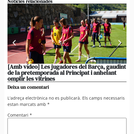
Notícies relacionades
[Amb vídeo] Les jugadores del Barça, gaudint
Em
de la pretemporada al Principat i anhelant
ini
omplir les vitrines
Ro
Deixa un comentari
L'adreça electrònica no es publicarà.
Els camps necessaris
estan marcats amb
*
Comentari
*