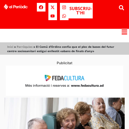
SUBSCRIU-
T'HI
Inici
»
Parròquies
»
El Comú d’Ordino confia que el plec de bases del futur
centre sociosanitari estigui enllestit «abans de finals d’any»
Publicitat