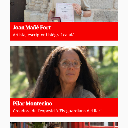
Joan Mañé Fort
Artista, escriptor i biògraf català
Pilar Montecino
Creadora de l’exposició ‘Els guardians del llac’