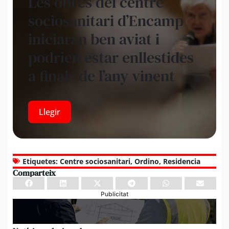
Les obres del centre
sociosanitari d’Encamp
iniciaran ben aviat i
podrien estar enllestides
a finals de l’any vinent
Llegir
Etiquetes:
Centre sociosanitari
,
Ordino
,
Residencia
Comparteix
Publicitat