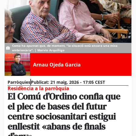
Coma ha apuntat que, de moment, "la situació està encara una mica
embrionària". | Marvin Arquíñigo
Arnau Ojeda Garcia
Parròquies
Publicat:
21 maig, 2026 - 17:05 CEST
Residència a la parròquia
El Comú d’Ordino confia que
el plec de bases del futur
centre sociosanitari estigui
enllestit «abans de finals