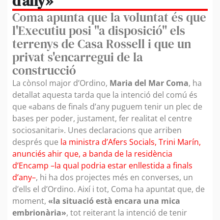
d’any»
Coma apunta que la voluntat és que
l'Executiu posi "a disposició" els
terrenys de Casa Rossell i que un
privat s'encarregui de la
construcció
La cònsol major d’Ordino,
Maria del Mar Coma
, ha
detallat aquesta tarda que la intenció del comú és
que «abans de finals d’any puguem tenir un plec de
bases per poder, justament, fer realitat el centre
sociosanitari». Unes declaracions que arriben
després que
la ministra d’Afers Socials, Trini Marín,
anunciés ahir que, a banda de la residència
d’Encamp –la qual podria estar enllestida a finals
d’any–
, hi ha dos projectes més en converses, un
d’ells el d’Ordino. Així i tot, Coma ha apuntat que, de
moment,
«la situació està encara una mica
embrionària»
, tot reiterant la intenció de tenir