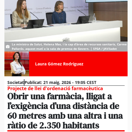
La ministra de Salut, Helena Mas, i la cap d’àrea de recursos sanitaris, Carme
Pallarés, aquest matí a la sala de premsa de Govern. | SFGA / JAViladot
Laura Gómez Rodríguez
Societat
Publicat:
21 maig, 2026 - 19:05 CEST
Projecte de llei d'ordenació farmacèutica
Obrir una farmàcia, lligat a
l’exigència d’una distància de
60 metres amb una altra i una
ràtio de 2.350 habitants