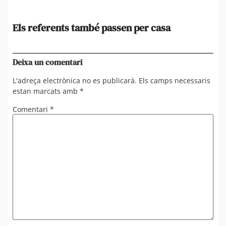
Els referents també passen per casa
El
de
en 
Deixa un comentari
L'adreça electrònica no es publicarà.
Els camps necessaris
estan marcats amb
*
Comentari
*