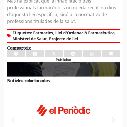
Mas ha explicat que la inhabilitació dels
professionals farmacèutics no queda recollida dins
d’aquesta llei específica, sinó a la normativa de
professions titulades de la salut.
Etiquetes:
Farmacies
,
Llei d'Ordenació Farmacèutica
,
Ministeri de Salut
,
Projecte de llei
Comparteix
Publicitat
Notícies relacionades