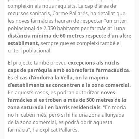
compleixin els nous requisits. La cap d’àrea de
recursos sanitaris, Carme Pallarés, ha detallat que
les noves farmàcies hauran de respectar “un criteri
poblacional de 2.350 habitants per farmàcia” i una
distància mínima de 60 metres respecte d’un altre
establiment,
sempre que es compleixi també el
criteri poblacional.
El projecte també preveu
excepcions als nuclis
caps de parròquia amb sobreoferta farmacèutica
.
És el
cas d’Andorra la Vella, on la majoria
d’establiments es concentren a la zona comercial.
En aquests casos, es podran autoritzar
noves
farmàcies si es troben a més de 500 metres de la
zona saturada i en barris residencials
. “En teoria
no hi caben més, però si hi ha una zona allunyada
de la zona comercial, es podrà obrir aquesta
farmàcia”, ha explicat Pallarés.