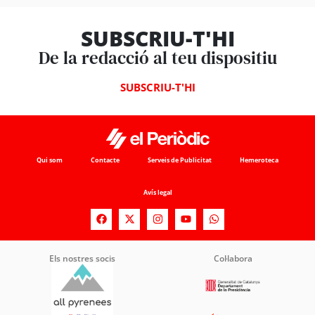
SUBSCRIU-T'HI
De la redacció al teu dispositiu
SUBSCRIU-T'HI
Qui som
Contacte
Serveis de Publicitat
Hemeroteca
Avís legal
Els nostres socis
Col·labora