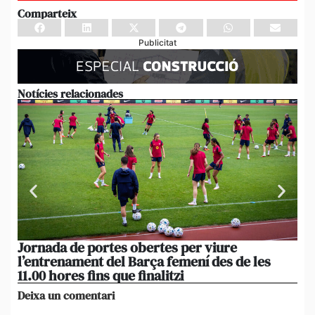
Comparteix
Publicitat
Notícies relacionades
Jornada de portes obertes per viure
La
l’entrenament del Barça femení des de les
tu
11.00 hores fins que finalitzi
que
Deixa un comentari