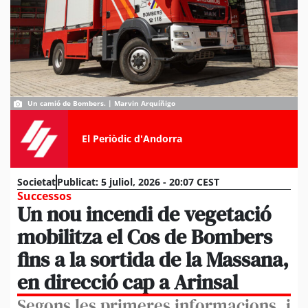
Un camió de Bombers. | Marvin Arquíñigo
El Periòdic d'Andorra
Societat
Publicat:
5 juliol, 2026 - 20:07 CEST
Successos
Un nou incendi de vegetació
mobilitza el Cos de Bombers
fins a la sortida de la Massana,
en direcció cap a Arinsal
Segons les primeres informacions, i