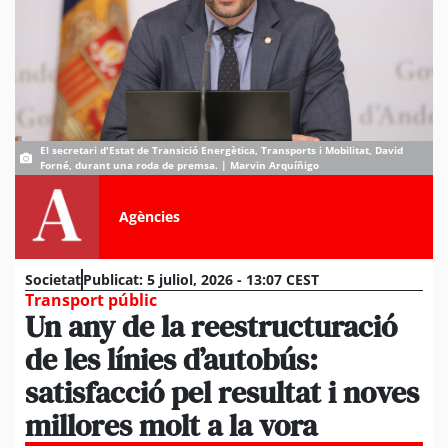
El secretari d'Estat de Transició Energètica, Transports i Mobilitat, David
Forné, durant una roda de premsa. | Marvin Arquíñigo
Agències
Societat
Publicat:
5 juliol, 2026 - 13:07 CEST
Transport públic
Un any de la reestructuració
de les línies d’autobús:
satisfacció pel resultat i noves
millores molt a la vora