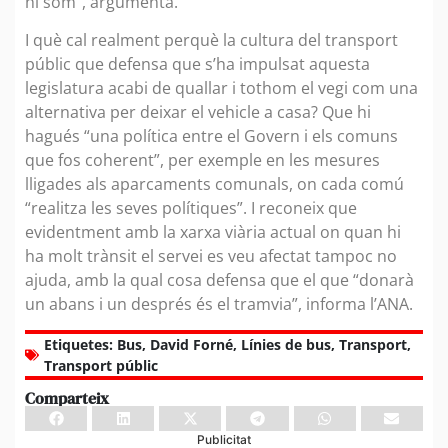
hi som”, argumenta.
I què cal realment perquè la cultura del transport
públic que defensa que s’ha impulsat aquesta
legislatura acabi de quallar i tothom el vegi com una
alternativa per deixar el vehicle a casa? Que hi
hagués “una política entre el Govern i els comuns
que fos coherent”, per exemple en les mesures
lligades als aparcaments comunals, on cada comú
“realitza les seves polítiques”. I reconeix que
evidentment amb la xarxa viària actual on quan hi
ha molt trànsit el servei es veu afectat tampoc no
ajuda, amb la qual cosa defensa que el que “donarà
un abans i un després és el tramvia”, informa l’ANA.
Etiquetes:
Bus
,
David Forné
,
Línies de bus
,
Transport
,
Transport públic
Comparteix
Publicitat