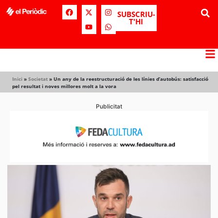
SUBSCRIU-
T'HI
Inici
»
Societat
»
Un any de la reestructuració de les línies d’autobús: satisfacció
pel resultat i noves millores molt a la vora
Publicitat