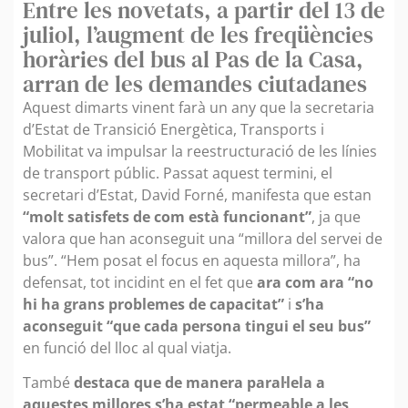
Entre les novetats, a partir del 13 de
juliol, l’augment de les freqüències
horàries del bus al Pas de la Casa,
arran de les demandes ciutadanes
Aquest dimarts vinent farà un any que la secretaria
d’Estat de Transició Energètica, Transports i
Mobilitat va impulsar la reestructuració de les línies
de transport públic. Passat aquest termini, el
secretari d’Estat, David Forné, manifesta que estan
“molt satisfets de com està funcionant”
, ja que
valora que han aconseguit una “millora del servei de
bus”. “Hem posat el focus en aquesta millora”, ha
defensat, tot incidint en el fet que
ara com ara “no
hi ha grans problemes de capacitat”
i
s’ha
aconseguit “que cada persona tingui el seu bus”
en funció del lloc al qual viatja.
També
destaca que de manera paral·lela a
aquestes millores s’ha estat “permeable a les