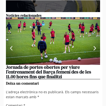
Notícies relacionades
Jornada de portes obertes per viure
La
l’entrenament del Barça femení des de les
tu
11.00 hores fins que finalitzi
que
Deixa un comentari
L'adreça electrònica no es publicarà.
Els camps necessaris
estan marcats amb
*
Comentari
*