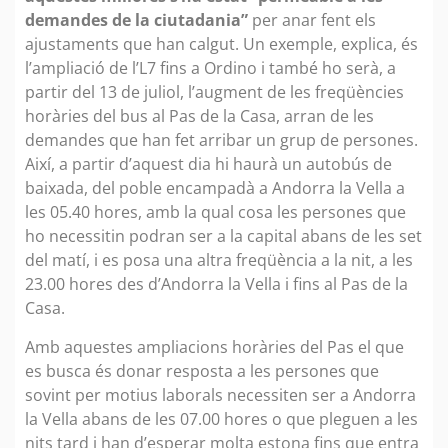
demandes de la ciutadania”
per anar fent els
ajustaments que han calgut. Un exemple, explica, és
l’ampliació de l’L7 fins a Ordino i també ho serà, a
partir del 13 de juliol, l’augment de les freqüències
horàries del bus al Pas de la Casa, arran de les
demandes que han fet arribar un grup de persones.
Així, a partir d’aquest dia hi haurà un autobús de
baixada, del poble encampadà a Andorra la Vella a
les 05.40 hores, amb la qual cosa les persones que
ho necessitin podran ser a la capital abans de les set
del matí, i es posa una altra freqüència a la nit, a les
23.00 hores des d’Andorra la Vella i fins al Pas de la
Casa.
Amb aquestes ampliacions horàries del Pas el que
es busca és donar resposta a les persones que
sovint per motius laborals necessiten ser a Andorra
la Vella abans de les 07.00 hores o que pleguen a les
nits tard i han d’esperar molta estona fins que entra