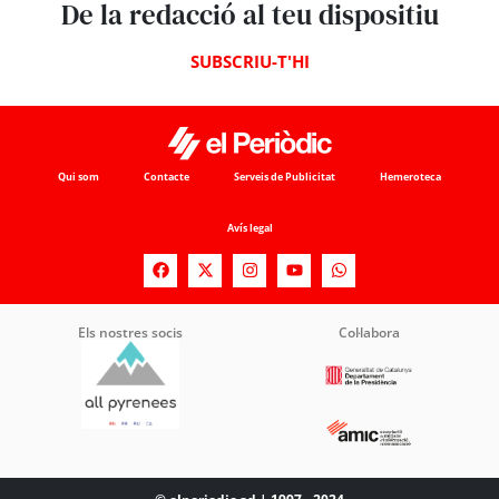
De la redacció al teu dispositiu
SUBSCRIU-T'HI
Qui som
Contacte
Serveis de Publicitat
Hemeroteca
Avís legal
Els nostres socis
Col·labora