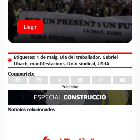
diàleg amb l’Executiu
Llegir
Etiquetes:
1 de maig
,
Dia del treballador
,
Gabriel
Ubach
,
manfifestacions
,
Unió sindical
,
USdA
Comparteix
Publicitat
Notícies relacionades