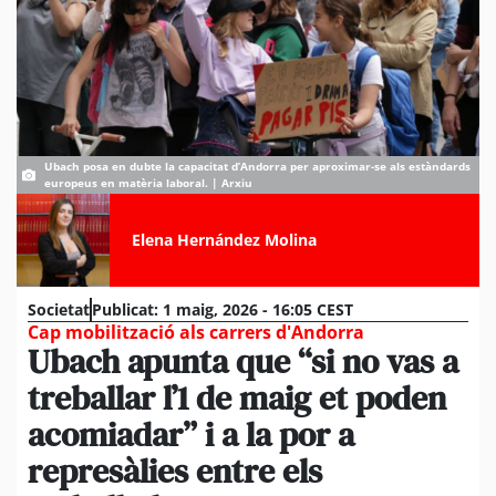
Ubach posa en dubte la capacitat d’Andorra per aproximar-se als estàndards
europeus en matèria laboral. | Arxiu
Elena Hernández Molina
Societat
Publicat:
1 maig, 2026 - 16:05 CEST
Cap mobilització als carrers d'Andorra
Ubach apunta que “si no vas a
treballar l’1 de maig et poden
acomiadar” i a la por a
represàlies entre els