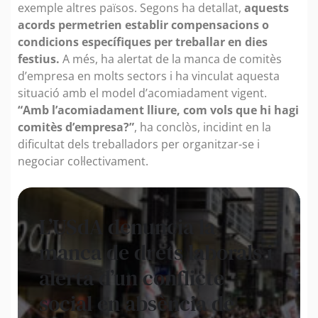
exemple altres països. Segons ha detallat,
aquests
acords permetrien establir compensacions o
condicions específiques per treballar en dies
festius.
A més, ha alertat de la manca de comitès
d’empresa en molts sectors i ha vinculat aquesta
situació amb el model d’acomiadament vigent.
“Amb l’acomiadament lliure, com vols que hi hagi
comitès d’empresa?”
, ha conclòs, incidint en la
dificultat dels treballadors per organitzar-se i
negociar col·lectivament.
L’USdA denuncia la
manca de drets laborals i
alerta d’un conflicte
social en absència de