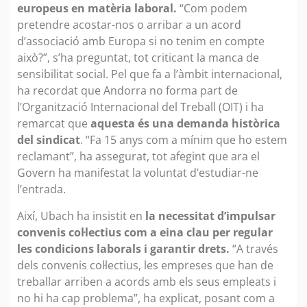
europeus en matèria laboral.
“Com podem
pretendre acostar-nos o arribar a un acord
d’associació amb Europa si no tenim en compte
això?”, s’ha preguntat, tot criticant la manca de
sensibilitat social. Pel que fa a l’àmbit internacional,
ha recordat que Andorra no forma part de
l’Organització Internacional del Treball (OIT) i ha
remarcat que
aquesta és una demanda històrica
del sindicat
. “Fa 15 anys com a mínim que ho estem
reclamant”, ha assegurat, tot afegint que ara el
Govern ha manifestat la voluntat d’estudiar-ne
l’entrada.
Així, Ubach ha insistit en
la necessitat d’impulsar
convenis col·lectius com a eina clau per regular
les condicions laborals i garantir drets.
“A través
dels convenis col·lectius, les empreses que han de
treballar arriben a acords amb els seus empleats i
no hi ha cap problema”, ha explicat, posant com a