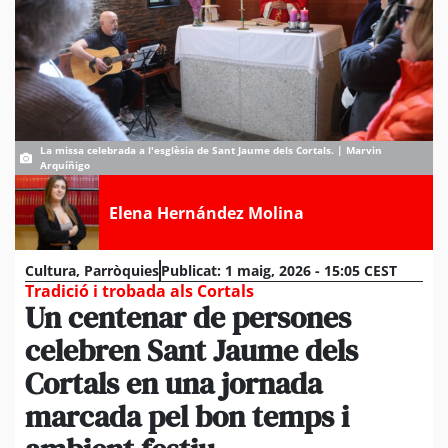
La missa celebrada a l'esglèsia de Sant Jaume dels Cortals. | Marvin
Arquíñigo
Elena Hernández Molina
Cultura
,
Parròquies
Publicat:
1 maig, 2026 - 15:05 CEST
Tradició i trobada als Cortals
Un centenar de persones
celebren Sant Jaume dels
Cortals en una jornada
marcada pel bon temps i