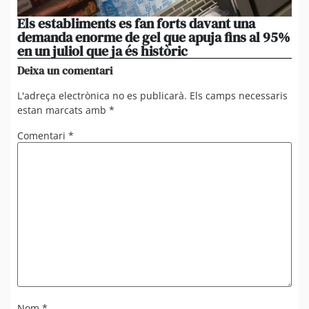
Els establiments es fan forts davant una
[A
demanda enorme de gel que apuja fins al 95%
de
en un juliol que ja és històric
om
Deixa un comentari
L'adreça electrònica no es publicarà.
Els camps necessaris
estan marcats amb
*
Comentari
*
Nom
*