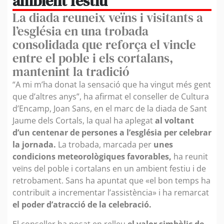
ambient festiu
La diada reuneix veïns i visitants a
l’església en una trobada
consolidada que reforça el vincle
entre el poble i els cortalans,
mantenint la tradició
“A mi m’ha donat la sensació que ha vingut més gent
que d’altres anys”, ha afirmat el conseller de Cultura
d’Encamp, Joan Sans, en el marc de la diada de Sant
Jaume dels Cortals, la qual ha aplegat
al voltant
d’un centenar de persones a l’església per celebrar
la jornada.
La trobada, marcada per
unes
condicions meteorològiques favorables,
ha reunit
veïns del poble i cortalans en un ambient festiu i de
retrobament. Sans ha apuntat que «el bon temps ha
contribuït a incrementar l’assistència» i ha remarcat
el poder d’atracció de la celebració.
El conseller ha posat en relleu
el valor simbòlic de