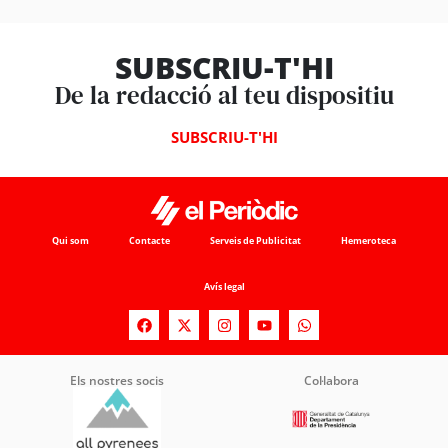
SUBSCRIU-T'HI
De la redacció al teu dispositiu
SUBSCRIU-T'HI
Qui som
Contacte
Serveis de Publicitat
Hemeroteca
Avís legal
Els nostres socis
Col·labora