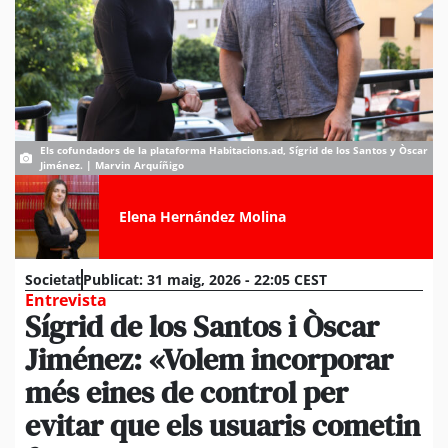
Els cofundadors de la plataforma Habitacions.ad, Sígrid de los Santos y Òscar
Jiménez. | Marvin Arquíñigo
Elena Hernández Molina
Societat
Publicat:
31 maig, 2026 - 22:05 CEST
Entrevista
Sígrid de los Santos i Òscar
Jiménez: «Volem incorporar
més eines de control per
evitar que els usuaris cometin