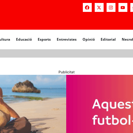
a
Educació
Esports
Entrevistes
Opinió
Editorial
Necrològiq
ultura
Educació
Esports
Entrevistes
Opinió
Editorial
Necro
Publicitat