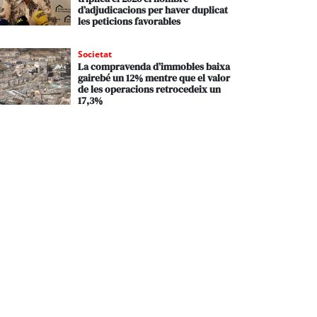
d’adjudicacions per haver duplicat
les peticions favorables
Societat
La compravenda d’immobles baixa
gairebé un 12% mentre que el valor
de les operacions retrocedeix un
17,3%