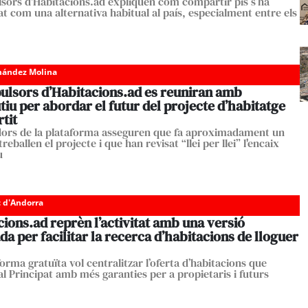
lsors d'Habitacions.ad expliquen com compartir pis s’ha
at com una alternativa habitual al país, especialment entre els
nández Molina
pulsors d’Habitacions.ad es reuniran amb
tiu per abordar el futur del projecte d’habitatge
tit
dors de la plataforma asseguren que fa aproximadament un
reballen el projecte i que han revisat “llei per llei” l'encaix
u
c d'Andorra
ions.ad reprèn l’activitat amb una versió
a per facilitar la recerca d’habitacions de lloguer
orma gratuïta vol centralitzar l’oferta d’habitacions que
al Principat amb més garanties per a propietaris i futurs