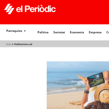
Política
Societat
Economia
Empresa
Cultur
Parroquies
Política
Societat
Economia
Empresa
C
Inici
»
Habitacions.ad