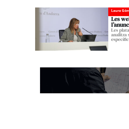
Laura Góm
Les we
l’anunc
Les plat
analitza
específic