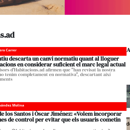
ns.ad
A
ero Carrer
tiu descarta un canvi normatiu quant al lloguer
acions en considerar suficient el marc legal actual
lsors d'Habitacions.ad afirmen que "han revisat la nostra
ho tenim completament en normativa", descartant així
iments
nández Molina
de los Santos i Òscar Jiménez: «Volem incorporar
es de control per evitar que els usuaris cometin