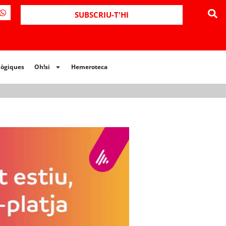
ues
Oh!si
Hemeroteca
SUBSCRIU-T'HI
lògiques
Oh!si
Hemeroteca