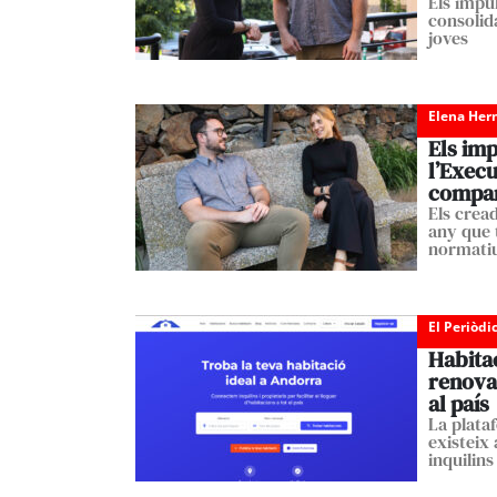
Els impu
consolid
joves
Elena Her
Els im
l’Execu
compar
Els crea
any que t
normati
El Periòdi
Habitac
renovad
al país
La plataf
existeix 
inquilins