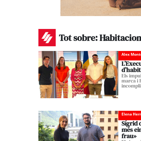
Tot sobre: Habitacio
Alex Mont
L’Execu
d’habit
Els impu
marca i 
incompl
Elena Her
Sígrid 
més ein
frau»