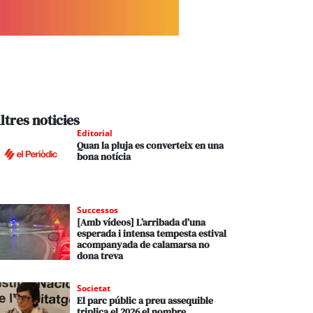
ltres noticies
Editorial
Quan la pluja es converteix en una
bona notícia
Successos
[Amb vídeos] L’arribada d’una
esperada i intensa tempesta estival
acompanyada de calamarsa no
dona treva
Societat
El parc públic a preu assequible
triplica el 2026 el nombre