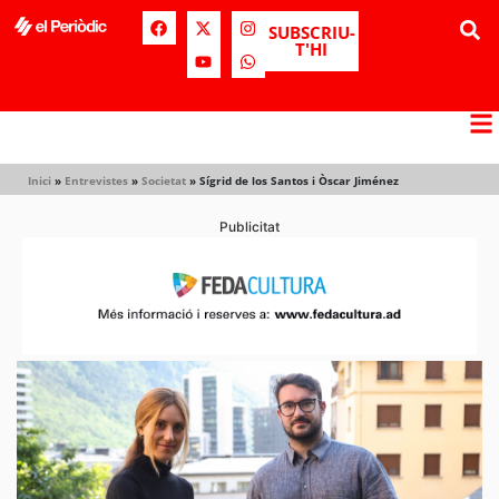
SUBSCRIU-
T'HI
Inici
»
Entrevistes
»
Societat
»
Sígrid de los Santos i Òscar Jiménez
Publicitat