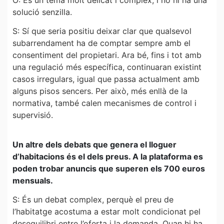
O: És un tema molt delicat i complex, i no hi ha una
solució senzilla.
S: Sí que seria positiu deixar clar que qualsevol
subarrendament ha de comptar sempre amb el
consentiment del propietari. Ara bé, fins i tot amb
una regulació més específica, continuaran existint
casos irregulars, igual que passa actualment amb
alguns pisos sencers. Per això, més enllà de la
normativa, també calen mecanismes de control i
supervisió.
Un altre dels debats que genera el lloguer
d’habitacions és el dels preus. A la plataforma es
poden trobar anuncis que superen els 700 euros
mensuals.
S: És un debat complex, perquè el preu de
l’habitatge acostuma a estar molt condicionat pel
desequilibri entre l’oferta i la demanda. Quan hi ha