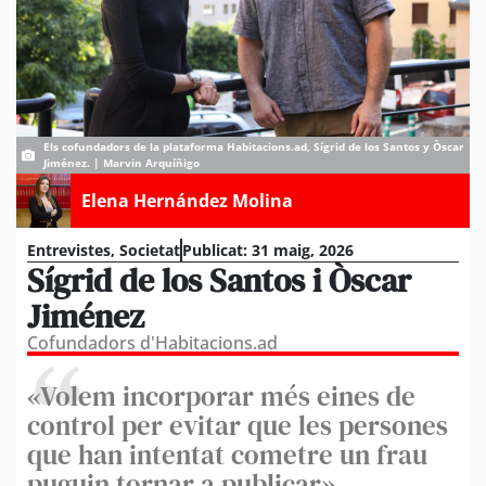
Els cofundadors de la plataforma Habitacions.ad, Sígrid de los Santos y Òscar
Jiménez. | Marvin Arquíñigo
Elena Hernández Molina
Entrevistes
,
Societat
Publicat:
31 maig, 2026
Sígrid de los Santos i Òscar
Jiménez
Cofundadors d'Habitacions.ad
«Volem incorporar més eines de
control per evitar que les persones
que han intentat cometre un frau
puguin tornar a publicar»