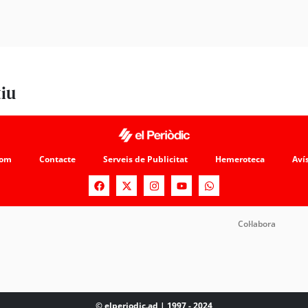
tiu
som
Contacte
Serveis de Publicitat
Hemeroteca
Avís
Col·labora
© elperiodic.ad | 1997 - 2024