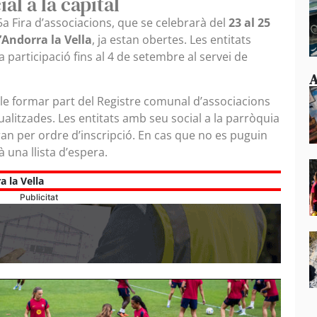
ial a la capital
5a Fira d’associacions, que se celebrarà del
23 al 25
’Andorra la Vella
, ja estan obertes. Les entitats
 participació fins al 4 de setembre al servei de
A
ble formar part del Registre comunal d’associacions
tualitzades. Les entitats amb seu social a la parròquia
aran per ordre d’inscripció. En cas que no es puguin
rà una llista d’espera.
a la Vella
Publicitat