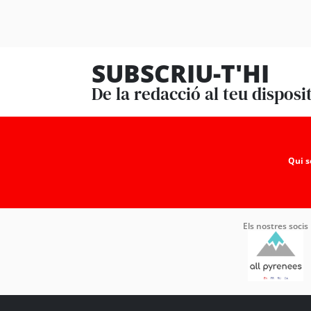
SUBSCRIU-T'HI
De la redacció al teu disposi
Qui 
Els nostres socis