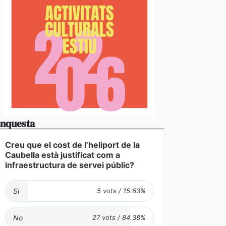
dua de presència del català en el sector turístic ev
s queixes de residents i visitants
nquesta
Creu que el cost de l’heliport de la
Caubella està justificat com a
infraestructura de servei públic?
Si
No