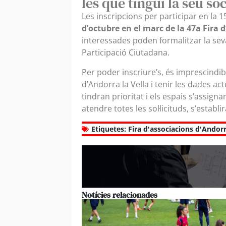
les que tingui la seu soc
Les inscripcions per participar en la 1
d’octubre en el marc de la 47a Fira d
interessades poden formalitzar la seva
Participació Ciutadana.
Per poder inscriure’s, és imprescindi
d’Andorra la Vella i tenir les dades ac
tindran prioritat i els espais s’assign
atendre totes les sol·licituds, s’establi
Etiquetes:
Fira d'associacions d'Andorr
Notícies relacionades