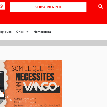
ues
Oh!si
Hemeroteca
SUBSCRIU-T'HI
lògiques
Oh!si
Hemeroteca