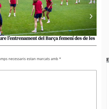
ure l’entrenament del Barça femení des de les
La pèr
més le
E
camps necessaris estan marcats amb
*