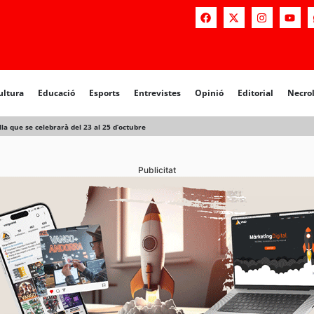
a
Educació
Esports
Entrevistes
Opinió
Editorial
Necrològiq
ultura
Educació
Esports
Entrevistes
Opinió
Editorial
Necro
lla que se celebrarà del 23 al 25 d’octubre
Publicitat