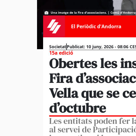
Una imatge de la Fira d'associacions. | Comú d'Andorra 
El Periòdic d'Andorra
Societat
Publicat:
10 juny, 2026 - 08:06 CE
15a edició
Obertes les in
Fira d’associa
Vella que se ce
d’octubre
Les entitats poden fer l
al servei de Participac