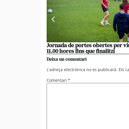
Jornada de portes obertes per vi
11.00 hores fins que finalitzi
Deixa un comentari
L'adreça electrònica no es publicarà.
Els 
Comentari
*