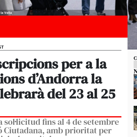
la Vella
ST
scripcions per a la
C
N
cions d’Andorra la
lebrarà del 23 al 25
a sol·licitud fins al 4 de setembre
ió Ciutadana, amb prioritat per