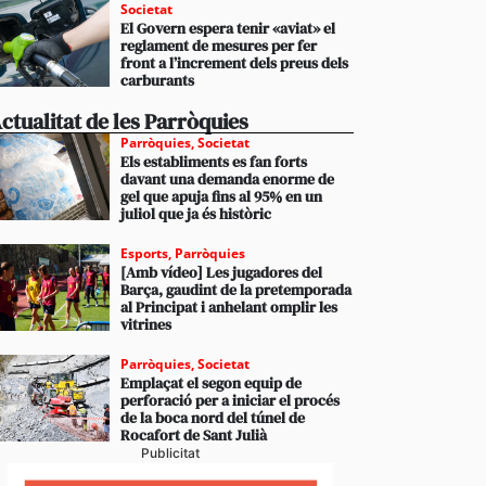
Societat
El Govern espera tenir «aviat» el
reglament de mesures per fer
front a l’increment dels preus dels
carburants
ctualitat de les Parròquies
Parròquies
,
Societat
Els establiments es fan forts
davant una demanda enorme de
gel que apuja fins al 95% en un
juliol que ja és històric
Esports
,
Parròquies
[Amb vídeo] Les jugadores del
Barça, gaudint de la pretemporada
al Principat i anhelant omplir les
vitrines
Parròquies
,
Societat
Emplaçat el segon equip de
perforació per a iniciar el procés
de la boca nord del túnel de
Rocafort de Sant Julià
Publicitat