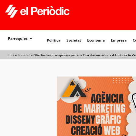
Política
Societat
Economia
Empresa
Cultur
Parroquies
Política
Societat
Economia
Empresa
C
Inici
»
Societat
»
Obertes les inscripcions per a la Fira d’associacions d’Andorra la Ve