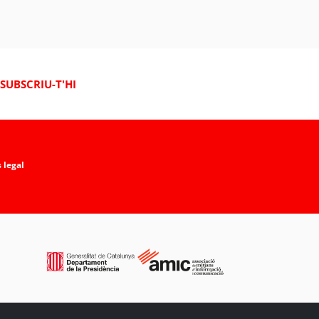
SUBSCRIU-T'HI
 legal