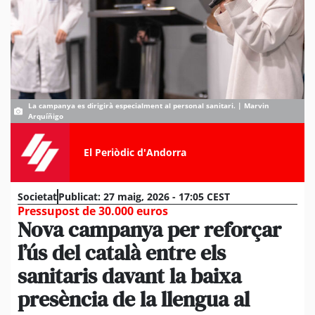
La campanya es dirigirà especialment al personal sanitari. | Marvin
Arquíñigo
El Periòdic d'Andorra
Societat
Publicat:
27 maig, 2026 - 17:05 CEST
Pressupost de 30.000 euros
Nova campanya per reforçar
l’ús del català entre els
sanitaris davant la baixa
presència de la llengua al