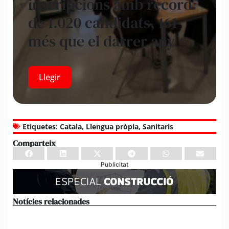
inscripcions amb rècord
de 1.020 candidats, 161
més que el darrer any
Llegir
Etiquetes:
Catala
,
Llengua pròpia
,
Sanitaris
Comparteix
Publicitat
Notícies relacionades