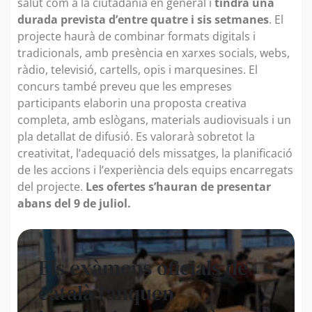
salut com a la ciutadania en general i
tindrà una
durada prevista d’entre quatre i sis setmanes
. El
projecte haurà de combinar formats digitals i
tradicionals, amb presència en xarxes socials, webs,
ràdio, televisió, cartells, opis i marquesines. El
concurs també preveu que les empreses
participants elaborin una proposta creativa
completa, amb eslògans, materials audiovisuals i un
pla detallat de difusió. Es valorarà sobretot la
creativitat, l’adequació dels missatges, la planificació
de les accions i l’experiència dels equips encarregats
del projecte.
Les ofertes s’hauran de presentar
abans del 9 de juliol.
Els exàmens oficials de
català tanquen