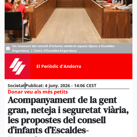
Un moment del consell d'infants celebrat aquest dijous a Escaldes-
Engordany. | Comú d'Escaldes-Engordany
El Periòdic d'Andorra
Societat
Publicat:
4 juny, 2026 - 14:06 CEST
Donar veu als més petits
Acompanyament de la gent
gran, neteja i seguretat viària,
les propostes del consell
d’infants d’Escaldes-