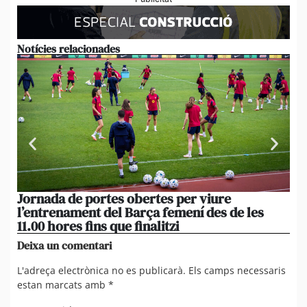
Notícies relacionades
Jornada de portes obertes per viure
La
l’entrenament del Barça femení des de les
tu
11.00 hores fins que finalitzi
que
Deixa un comentari
L'adreça electrònica no es publicarà.
Els camps necessaris
estan marcats amb
*