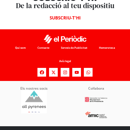
De la redacció al teu dispositiu
SUBSCRIU-T'HI
Qui som
Contacte
Serveis de Publicitat
Hemeroteca
Avís legal
Els nostres socis
Col·labora