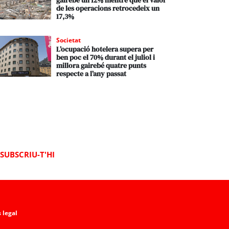
gairebé un 12% mentre que el valor
de les operacions retrocedeix un
17,3%
Societat
L’ocupació hotelera supera per
ben poc el 70% durant el juliol i
millora gairebé quatre punts
respecte a l’any passat
SUBSCRIU-T'HI
 legal