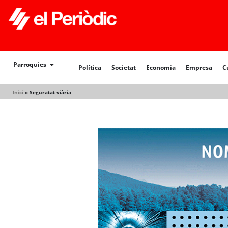
Política
Societat
Economia
Empresa
Cultur
Parroquies
Política
Societat
Economia
Empresa
C
Inici
»
Seguratat viària