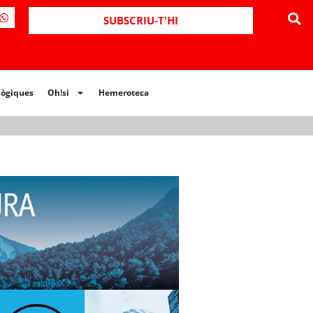
ues
Oh!si
Hemeroteca
SUBSCRIU-T'HI
lògiques
Oh!si
Hemeroteca