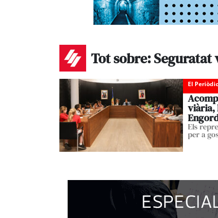
Tot sobre: Seguratat 
El Periòdi
Acompa
viària,
Engor
Els repr
per a gos