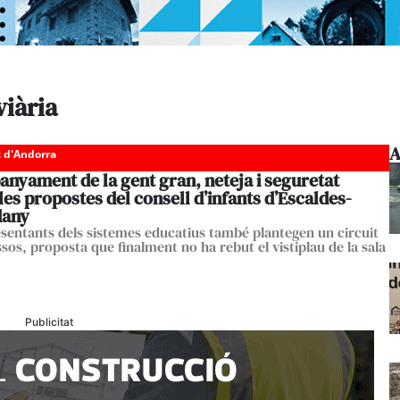
viària
A
c d'Andorra
nyament de la gent gran, neteja i seguretat
 les propostes del consell d’infants d’Escaldes-
dany
esentants dels sistemes educatius també plantegen un circuit
sos, proposta que finalment no ha rebut el vistiplau de la sala
Publicitat