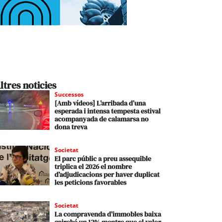
ltres noticies
Successos
[Amb vídeos] L’arribada d’una
esperada i intensa tempesta estival
acompanyada de calamarsa no
dona treva
Societat
El parc públic a preu assequible
triplica el 2026 el nombre
d’adjudicacions per haver duplicat
les peticions favorables
Societat
La compravenda d’immobles baixa