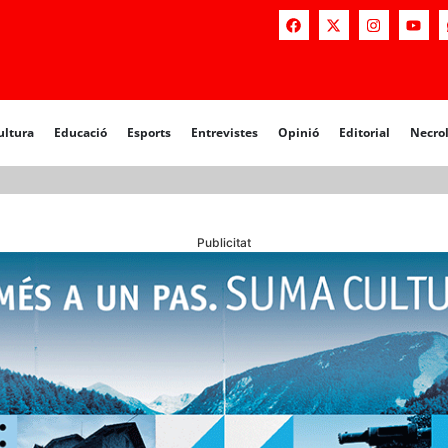
a
Educació
Esports
Entrevistes
Opinió
Editorial
Necrològiq
ultura
Educació
Esports
Entrevistes
Opinió
Editorial
Necro
Publicitat