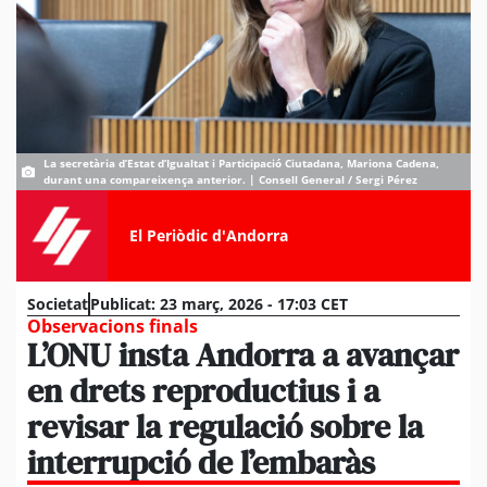
La secretària d’Estat d’Igualtat i Participació Ciutadana, Mariona Cadena,
durant una compareixença anterior. | Consell General / Sergi Pérez
El Periòdic d'Andorra
Societat
Publicat:
23 març, 2026 - 17:03 CET
Observacions finals
L’ONU insta Andorra a avançar
en drets reproductius i a
revisar la regulació sobre la
interrupció de l’embaràs