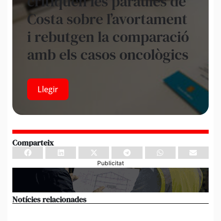
critiquen les paraules de
Costa sobre l’avortament
i rebutgen la comparació
amb els casos oncològics
Llegir
Comparteix
Publicitat
Notícies relacionades