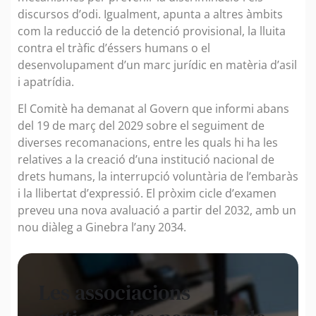
discursos d’odi. Igualment, apunta a altres àmbits
com la reducció de la detenció provisional, la lluita
contra el tràfic d’éssers humans o el
desenvolupament d’un marc jurídic en matèria d’asil
i apatrídia.
El Comitè ha demanat al Govern que informi abans
del 19 de març del 2029 sobre el seguiment de
diverses recomanacions, entre les quals hi ha les
relatives a la creació d’una institució nacional de
drets humans, la interrupció voluntària de l’embaràs
i la llibertat d’expressió. El pròxim cicle d’examen
preveu una nova avaluació a partir del 2032, amb un
nou diàleg a Ginebra l’any 2034.
Les associacions