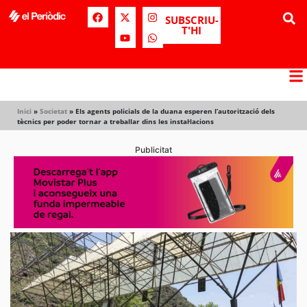
SUBSCRIU-
T'HI
Inici
»
Societat
»
Els agents policials de la duana esperen l’autorització dels
tècnics per poder tornar a treballar dins les instal·lacions
Publicitat