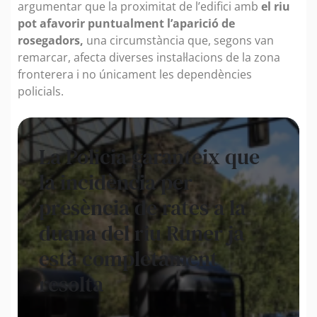
argumentar que la proximitat de l’edifici amb
el riu
pot afavorir puntualment l’aparició de
rosegadors,
una circumstància que, segons van
remarcar, afecta diverses instal·lacions de la zona
fronterera i no únicament les dependències
policials.
La Policia garanteix que
la incidència per
presència de rates a la
duana del riu Runer ja
està completament
resolta