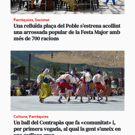
Parròquies
,
Societat
Una relluïda plaça del Poble s’estrena acollint
una arrossada popular de la Festa Major amb
més de 700 racions
Cultura
,
Parròquies
Un ball del Contrapàs que fa «comunitat» i,
per primera vegada, al qual la gent s’uneix en