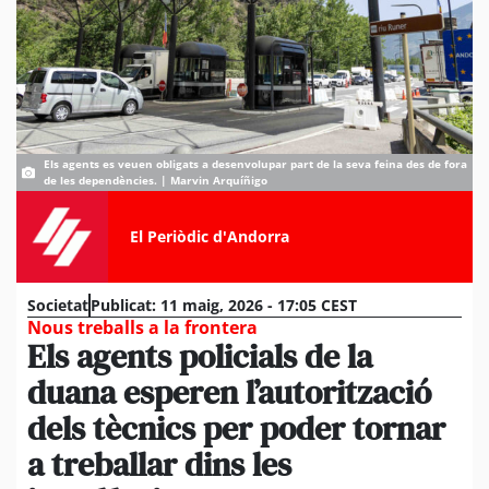
Els agents es veuen obligats a desenvolupar part de la seva feina des de fora
de les dependències. | Marvin Arquíñigo
El Periòdic d'Andorra
Societat
Publicat:
11 maig, 2026 - 17:05 CEST
Nous treballs a la frontera
Els agents policials de la
duana esperen l’autorització
dels tècnics per poder tornar
a treballar dins les