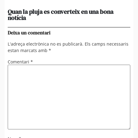
Quan la pluja es converteix en una bona
[A
notícia
in
ca
Deixa un comentari
L'adreça electrònica no es publicarà.
Els camps necessaris
estan marcats amb
*
Comentari
*