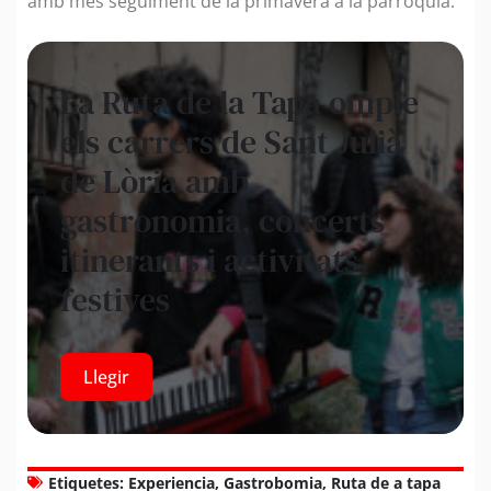
amb més seguiment de la primavera a la parròquia.
La Ruta de la Tapa omple
els carrers de Sant Julià
de Lòria amb
gastronomia, concerts
itinerants i activitats
festives
Llegir
Etiquetes:
Experiencia
,
Gastrobomia
,
Ruta de a tapa