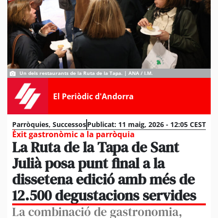
Un dels restaurants de la Ruta de la Tapa. | ANA / I.M.
El Periòdic d'Andorra
Parròquies
,
Successos
Publicat:
11 maig, 2026 - 12:05 CEST
Èxit gastronòmic a la parròquia
La Ruta de la Tapa de Sant
Julià posa punt final a la
dissetena edició amb més de
12.500 degustacions servides
La combinació de gastronomia,