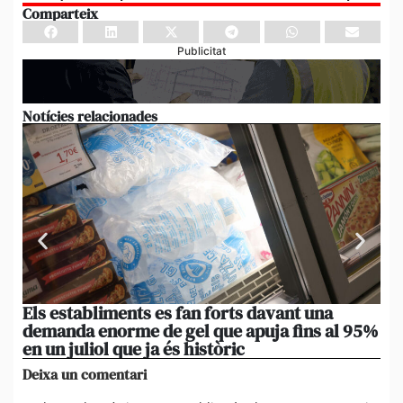
Comparteix
Publicitat
Notícies relacionades
Els establiments es fan forts davant una
[A
demanda enorme de gel que apuja fins al 95%
de
en un juliol que ja és històric
om
Deixa un comentari