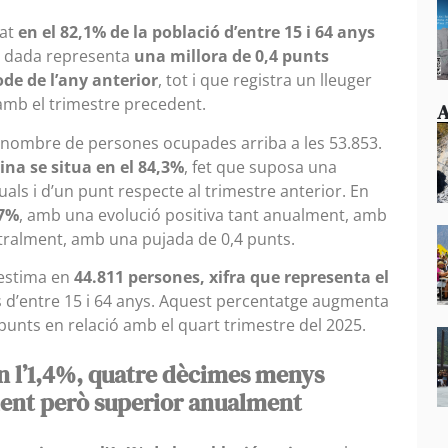
uat
en el 82,1% de la població d’entre 15 i 64 anys
La dada representa
una millora de 0,4 punts
de de l’any anterior
, tot i que registra un lleuger
mb el trimestre precedent.
A
l nombre de persones ocupades arriba a les 53.853.
ina se situa en el 84,3%
, fet que suposa una
als i d’un punt respecte al trimestre anterior. En
,7%
, amb una evolució positiva tant anualment, amb
tralment, amb una pujada de 0,4 punts.
’estima en
44.811 persones, xifra que representa el
 d’entre 15 i 64 anys. Aquest percentatge augmenta
 punts en relació amb el quart trimestre del 2025.
 en l’1,4%, quatre dècimes menys
dent però superior anualment