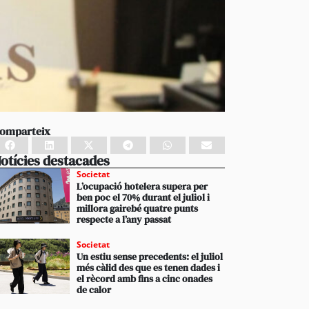
omparteix
otícies destacades
Societat
L’ocupació hotelera supera per
ben poc el 70% durant el juliol i
millora gairebé quatre punts
respecte a l’any passat
Societat
Un estiu sense precedents: el juliol
més càlid des que es tenen dades i
el rècord amb fins a cinc onades
de calor