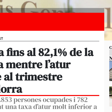
ST
 fins al 82,1% de la
C
N
a mentre l’atur
 al trimestre
dorra
3.853 persones ocupades i 782
 una taxa d’atur molt inferior a