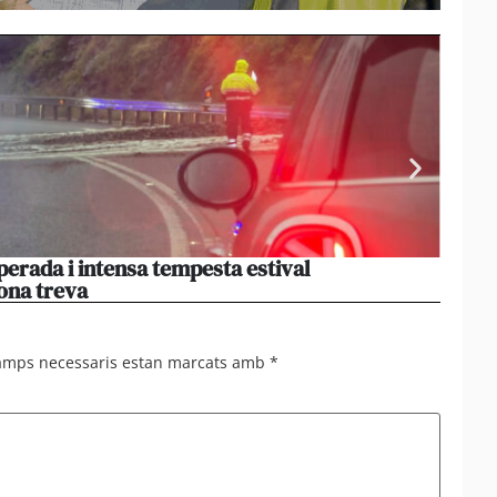
perada i intensa tempesta estival
El par
ona treva
haver
camps necessaris estan marcats amb
*