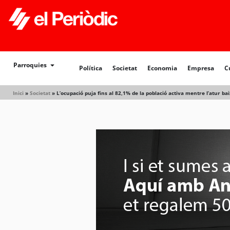
Política
Societat
Economia
Empresa
Cultur
Parroquies
Política
Societat
Economia
Empresa
C
Inici
»
Societat
»
L’ocupació puja fins al 82,1% de la població activa mentre l’atur b