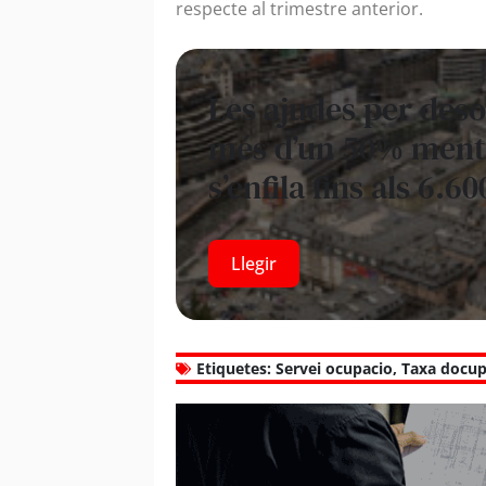
respecte al trimestre anterior.
Les ajudes per des
més d’un 50% mentre
s’enfila fins als 6.6
Llegir
Etiquetes:
Servei ocupacio
,
Taxa docup