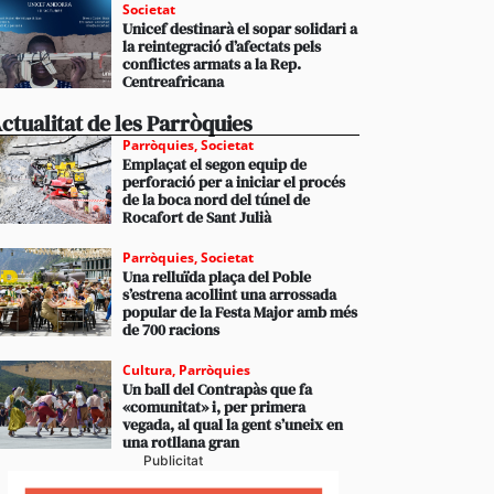
Societat
Unicef destinarà el sopar solidari a
la reintegració d’afectats pels
conflictes armats a la Rep.
Centreafricana
ctualitat de les Parròquies
Parròquies
,
Societat
Emplaçat el segon equip de
perforació per a iniciar el procés
de la boca nord del túnel de
Rocafort de Sant Julià
Parròquies
,
Societat
Una relluïda plaça del Poble
s’estrena acollint una arrossada
popular de la Festa Major amb més
de 700 racions
Cultura
,
Parròquies
Un ball del Contrapàs que fa
«comunitat» i, per primera
vegada, al qual la gent s’uneix en
una rotllana gran
Publicitat