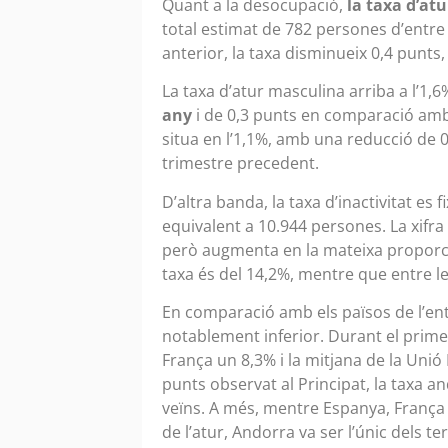
Quant a la desocupació,
la taxa d’atu
total estimat de 782 persones d’entre
anterior, la taxa disminueix 0,4 punt
La taxa d’atur masculina arriba a l’1,
any
i de 0,3 punts en comparació amb 
situa en l’1,1%, amb una reducció de 0
trimestre precedent.
D’altra banda, la taxa d’inactivitat es f
equivalent a 10.944 persones. La xifra 
però augmenta en la mateixa proporció
taxa és del 14,2%, mentre que entre le
En comparació amb els països de l’en
notablement inferior. Durant el prime
França un 8,3% i la mitjana de la Unió
punts observat al Principat, la taxa a
veïns. A més, mentre Espanya, França
de l’atur, Andorra va ser l’únic dels 