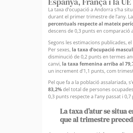
Espanya, França i la UE
La taxa d’ocupació a Andorra s’ha sit
durant el primer trimestre de l’any. 
percentuals respecte al mateix perío
descens de 0,3 punts en comparació a
Segons les estimacions publicades, e
Per sexes,
la taxa d’ocupació mascul
disminució de 0,2 punts en termes anu
canvi,
la taxa femenina arriba al 79
un increment d’1,1 punts, com trimes
Pel que fa a la població assalariada, s
83,2%
del total de persones ocupades
0,3 punts respecte a l’any passat i 0,7
La taxa d’atur se situa
que al trimestre prece