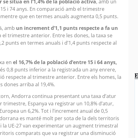
r se situa en l’1,4% de la població activa
, amb un
 15 i 74 anys. En comparació amb el trimestre
s, mentre que en termes anuals augmenta 0,5 punts.
6%, amb
un increment d’1,1 punts respecte a fa un
el trimestre anterior. Entre les dones, la taxa se
,2 punts en termes anuals i d’1,4 punts respecte al
ixa en
el 16,7% de la població d’entre 15 i 64 anys,
és 0,8 punts inferior a la registrada un any enrere,
E
 respecte al trimestre anterior. Entre els homes, la
s dones arriba al 19,4%.
torn, Andorra continua presentant una taxa d’atur
r trimestre, Espanya va registrar un 10,8% d’atur,
 Europea un 6,2%. Tot i l’increment anual de 0,5
ndorrana es manté molt per sota de la dels territoris
 i la UE-27 van experimentar un augment trimestral
territoris comparats que va registrar una disminució