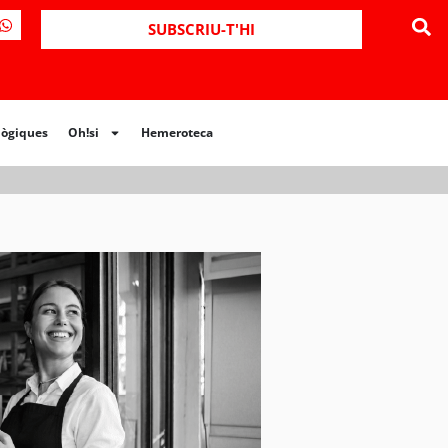
ues
Oh!si
Hemeroteca
SUBSCRIU-T'HI
lògiques
Oh!si
Hemeroteca