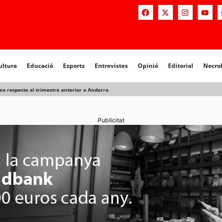
a
Educació
Esports
Entrevistes
Opinió
Editorial
Necrològiq
ultura
Educació
Esports
Entrevistes
Opinió
Editorial
Necro
aixa respecte al trimestre anterior a Andorra
Publicitat