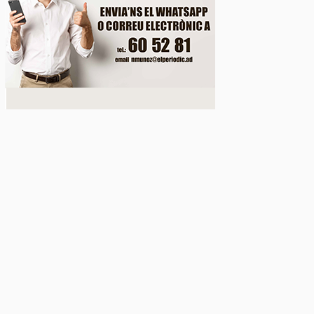
c públic a preu assequible triplica el 2026 el nombr
 duplicat les peticions favorables