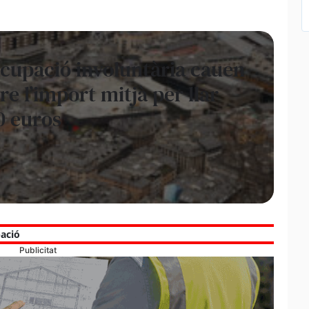
ocupació involuntària cauen
 l’import mitjà per llar
00 euros
ació
Publicitat