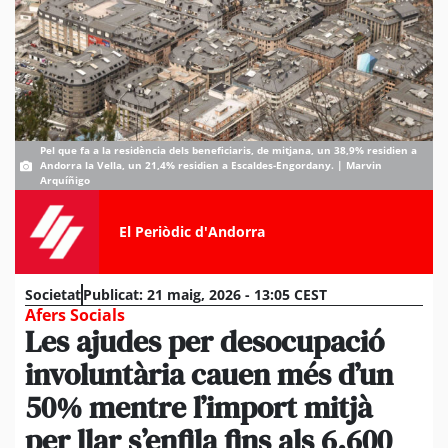
Pel que fa a la residència dels beneficiaris, de mitjana, un 38,9% residien a
Andorra la Vella, un 21,4% residien a Escaldes-Engordany. | Marvin
Arquíñigo
El Periòdic d'Andorra
Societat
Publicat:
21 maig, 2026 - 13:05 CEST
Afers Socials
Les ajudes per desocupació
involuntària cauen més d’un
50% mentre l’import mitjà
per llar s’enfila fins als 6.600