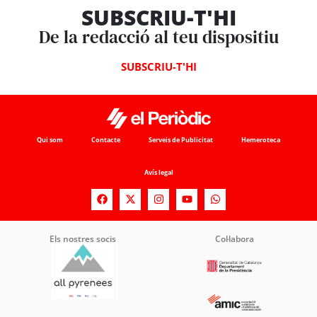
SUBSCRIU-T'HI
De la redacció al teu dispositiu
SUBSCRIU-T'HI
Qui som
Contacte
Serveis de Publicitat
Hemeroteca
Avís legal
Els nostres socis
Col·labora