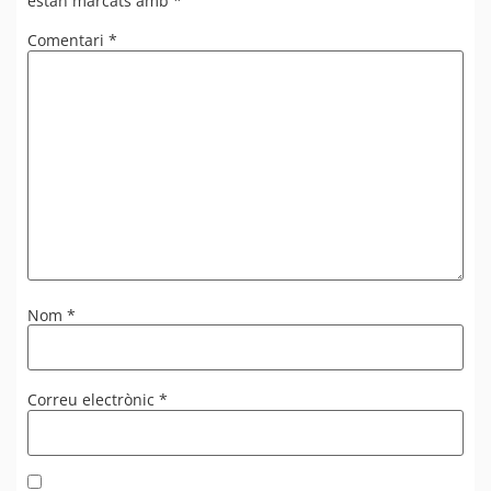
estan marcats amb
*
Comentari
*
Nom
*
Correu electrònic
*