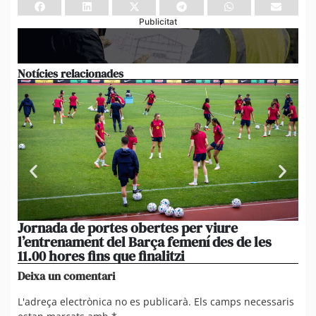
Publicitat
Notícies relacionades
Jornada de portes obertes per viure
La
l’entrenament del Barça femení des de les
tu
11.00 hores fins que finalitzi
que
Deixa un comentari
L'adreça electrònica no es publicarà.
Els camps necessaris