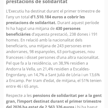
prestacions de solidaritat
L’Executiu ha destinat durant el primer trimestre de
l’any un total
d’1.510.184 euros a cobrir les
prestacions de solidaritat.
Durant aquest període
hi ha hagut una mitjana de
430 persones
beneficiàries
d’aquesta prestació, 238 dones i 191
homes. En relació amb la nacionalitat dels
beneficiaris, una mitjana de 243 persones eren
andorranes, 98 espanyoles, 63 portugueses, nou
franceses i disset persones d’una altra nacionalitat.
Pel que fa a la residència, un 38,9% residien a
Andorra la Vella, un 21,4% residien a Escaldes-
Engordany, un 14,7% a Sant Julià de Lòria i un 13,6%
a Encamp. Per tram d’edat, de mitjana, el 51% tenien
entre 46 i 65 anys.
Respecte a les
pensions de solidaritat per a la gent
gran, l’import destinat durant el primer trimestre
del 2026 ha estat de 2.563.326 euros
i hi ha hagut