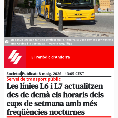
Els canvis afecten tant les sortides des d’Andorra la Vella com les connexions
amb Ordino i la Cortinada. | Marvin Arquíñigo
El Periòdic d'Andorra
Societat
Publicat:
8 maig, 2026 - 13:05 CEST
Servei de transport públic
Les línies L6 i L7 actualitzen
des de demà els horaris dels
caps de setmana amb més
freqüències nocturnes