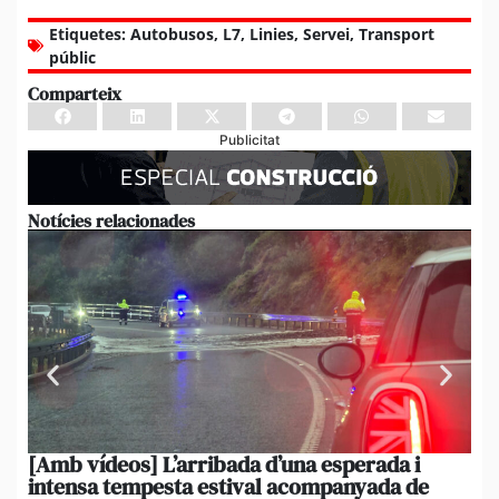
Etiquetes:
Autobusos
,
L7
,
Linies
,
Servei
,
Transport
públic
Comparteix
Publicitat
Notícies relacionades
[Amb vídeos] L’arribada d’una esperada i
El 
intensa tempesta estival acompanyada de
20