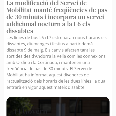
La modificació del Servei de
Mobilitat manté freqüències de pas
de 30 minuts i incorpora un servei
addicional nocturn a la L6 els
dissabtes
Les línies de bus L6 i L7 estrenaran nous horaris els
dissabtes, diumenges i festius a partir demà
dissabte 9 de maig. Els canvis afecten tant les
sortides des d’Andorra la Vella com les connexions
amb Ordino i la Cortinada, i mantenen una
freqüència de pas de 30 minuts. El Servei de
Mobilitat ha informat aquest divendres de
l’actualització dels horaris de les dues línies, la qual
entrarà en vigor aquest mateix dissabte.
El Govern