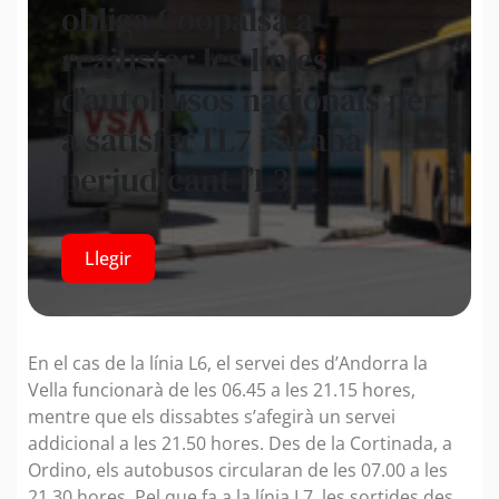
obliga Coopalsa a
reajustar les línies
d’autobusos nacionals per
a satisfer l’L7 i acaba
perjudicant l’L3
Llegir
En el cas de la línia L6, el servei des d’Andorra la
Vella funcionarà de les 06.45 a les 21.15 hores,
mentre que els dissabtes s’afegirà un servei
addicional a les 21.50 hores. Des de la Cortinada, a
Ordino, els autobusos circularan de les 07.00 a les
21.30 hores. Pel que fa a la línia L7, les sortides des