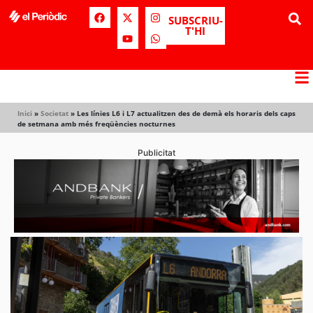
SUBSCRIU-
T'HI
Inici
»
Societat
»
Les línies L6 i L7 actualitzen des de demà els horaris dels caps
de setmana amb més freqüències nocturnes
Publicitat