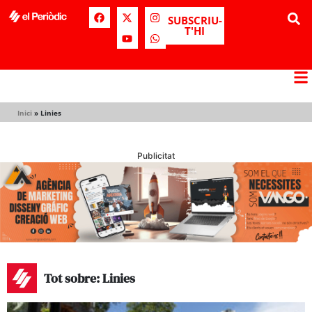
SUBSCRIU-
T'HI
Inici
»
Linies
Publicitat
Tot sobre: Linies