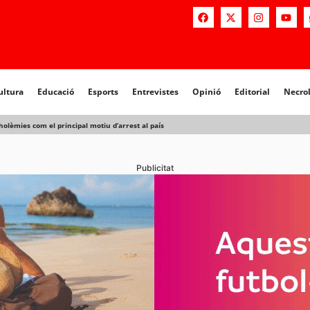
a
Educació
Esports
Entrevistes
Opinió
Editorial
Necrològiq
ultura
Educació
Esports
Entrevistes
Opinió
Editorial
Necro
holèmies com el principal motiu d’arrest al país
Publicitat