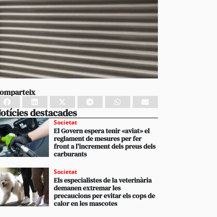
omparteix
otícies destacades
Societat
El Govern espera tenir «aviat» el
reglament de mesures per fer
front a l’increment dels preus dels
carburants
Societat
Els especialistes de la veterinària
demanen extremar les
precaucions per evitar els cops de
calor en les mascotes