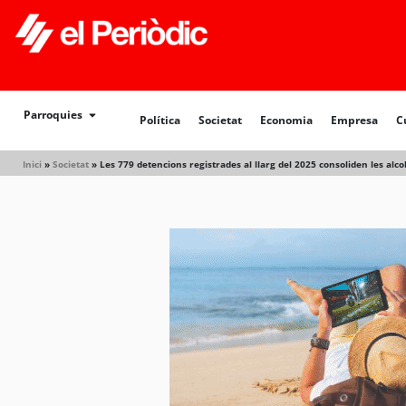
Política
Societat
Economia
Empresa
Cultur
Parroquies
Política
Societat
Economia
Empresa
C
Inici
»
Societat
»
Les 779 detencions registrades al llarg del 2025 consoliden les alco