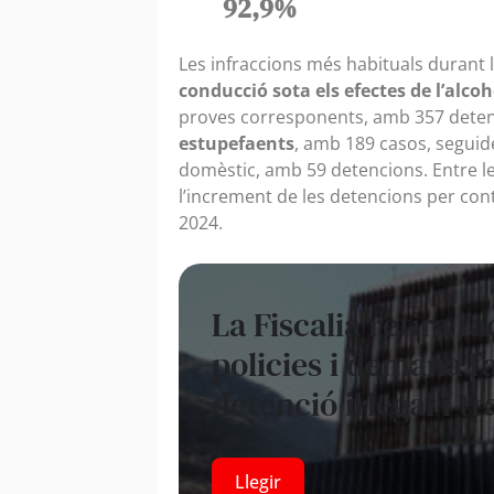
92,9%
Les infraccions més habituals durant 
conducció sota els efectes de l’alcoh
proves corresponents, amb 357 detenc
estupefaents
, amb 189 casos, seguide
domèstic, amb 59 detencions. Entre les
l’increment de les detencions per co
2024.
La Fiscalia retira l
policies i demana l’
detenció il·legal i 
Llegir