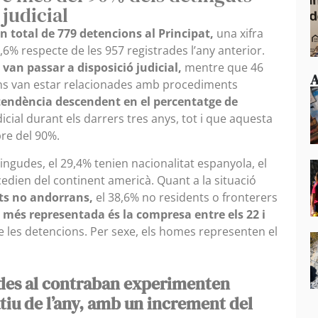
 judicial
n total de 779 detencions al Principat,
una xifra
6% respecte de les 957 registrades l’any anterior.
 van passar a disposició judicial,
mentre que 46
A
ons van estar relacionades amb procediments
endència descendent en el percentatge de
cial durant els darrers tres anys, tot i que aquesta
re del 90%.
tingudes, el 29,4% tenien nacionalitat espanyola, el
edien del continent americà. Quant a la situació
nts no andorrans,
el 38,6% no residents o fronterers
 més representada és la compresa entre els 22 i
e les detencions. Per sexe, els homes representen el
des al contraban experimenten
tiu de l’any, amb un increment del