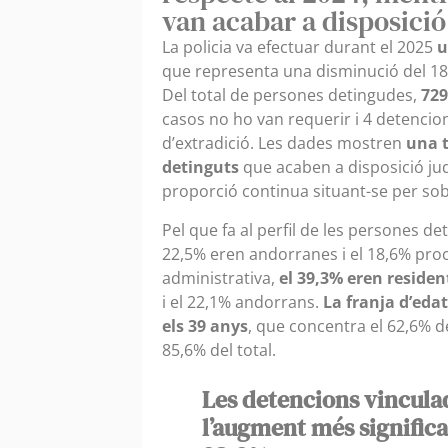
van acabar a disposició
La policia va efectuar durant el 2025
u
que representa una disminució del 18,
Del total de persones detingudes,
729
casos no ho van requerir i 4 detenci
d’extradició. Les dades mostren
una t
detinguts
que acaben a disposició judi
proporció continua situant-se per sob
Pel que fa al perfil de les persones de
22,5% eren andorranes i el 18,6% proc
administrativa,
el 39,3% eren reside
i el 22,1% andorrans.
La franja d’edat
els 39 anys
, que concentra el 62,6% d
85,6% del total.
Les detencions vincula
l’augment més significa