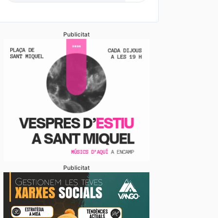
Publicitat
Publicitat
stabliments es fan forts davant una demanda enorme 