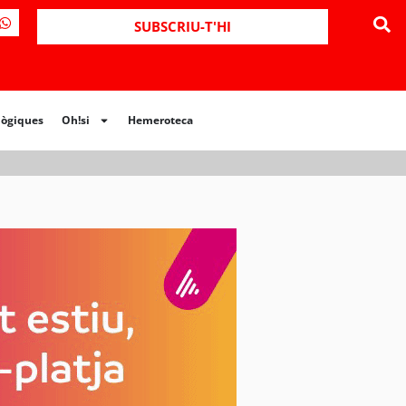
ues
Oh!si
Hemeroteca
SUBSCRIU-T'HI
lògiques
Oh!si
Hemeroteca