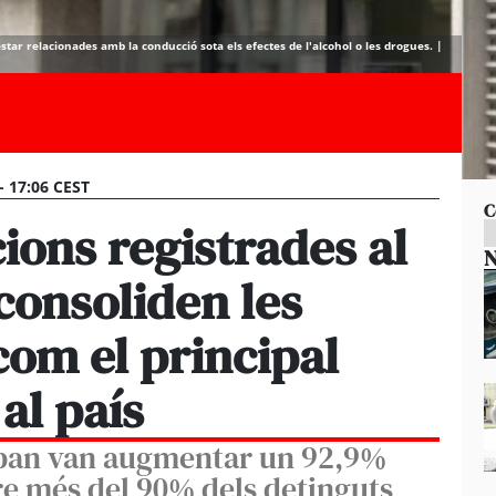
tar relacionades amb la conducció sota els efectes de l'alcohol o les drogues. |
 - 17:06 CEST
C
ions registrades al
N
 consoliden les
om el principal
al país
aban van augmentar un 92,9%
re més del 90% dels detinguts