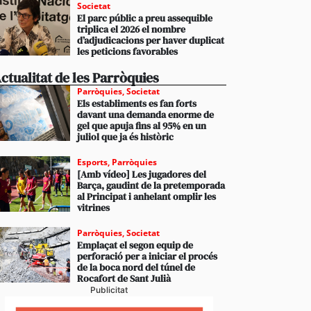
Societat
El parc públic a preu assequible
triplica el 2026 el nombre
d’adjudicacions per haver duplicat
les peticions favorables
ctualitat de les Parròquies
Parròquies
,
Societat
Els establiments es fan forts
davant una demanda enorme de
gel que apuja fins al 95% en un
juliol que ja és històric
Esports
,
Parròquies
[Amb vídeo] Les jugadores del
Barça, gaudint de la pretemporada
al Principat i anhelant omplir les
vitrines
Parròquies
,
Societat
Emplaçat el segon equip de
perforació per a iniciar el procés
de la boca nord del túnel de
Rocafort de Sant Julià
Publicitat