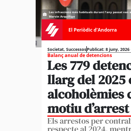
Les infraccions més habituals durant l'any passat van es
Marvin Arquíñigo
El Periòdic d'Andorra
Societat
,
Successos
Publicat:
8 juny, 2026
Balanç anual de detencions
Les 779 detenc
llarg del 2025
alcoholèmies c
motiu d’arrest 
Els arrestos per contr
respecte al 2024, ment