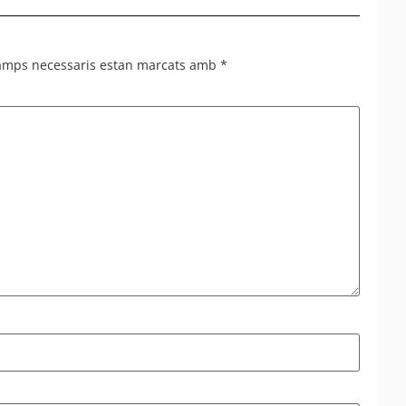
al 95%
camps necessaris estan marcats amb
*