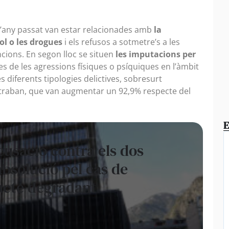
l’any passat van estar relacionades amb
la
ol o les drogues
i els refusos a sotmetre’s a les
ions. En segon lloc se situen
les imputacions per
s de les agressions físiques o psíquiques en l’àmbit
 diferents tipologies delictives, sobresurt
ntraban, que van augmentar un 92,9% respecte del
E
’acusació contra els dos
absolució pel cas de
tracte degradant