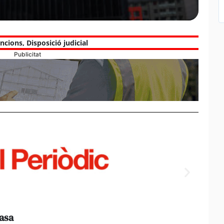
ncions
,
Disposició judicial
Publicitat
casa
Els e