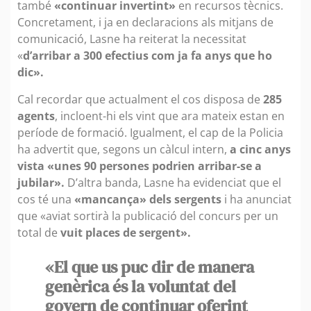
també
«continuar invertint»
en recursos tècnics.
Concretament, i ja en declaracions als mitjans de
comunicació, Lasne ha reiterat la necessitat
«
d’arribar a 300 efectius com ja fa anys que ho
dic».
Cal recordar que actualment el cos disposa de
285
agents
, incloent-hi els vint que ara mateix estan en
període de formació. Igualment, el cap de la Policia
ha advertit que, segons un càlcul intern,
a cinc anys
vista «unes 90 persones podrien arribar-se a
jubilar».
D’altra banda, Lasne ha evidenciat que el
cos té una
«mancança» dels sergents
i ha anunciat
que «aviat sortirà la publicació del concurs per un
total de
vuit places de sergent».
«El que us puc dir de manera
genèrica és la voluntat del
govern de continuar oferint