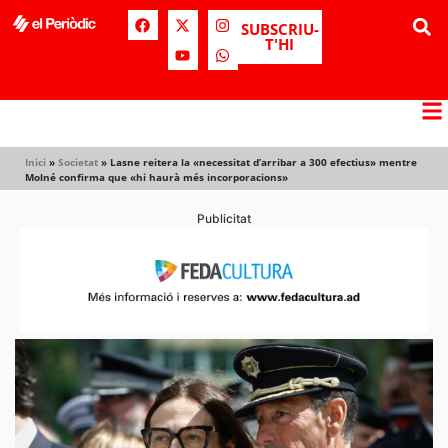
SUBSCRIU-
T'HI
Inici
»
Societat
»
Lasne reitera la «necessitat d’arribar a 300 efectius» mentre
Molné confirma que «hi haurà més incorporacions»
Publicitat