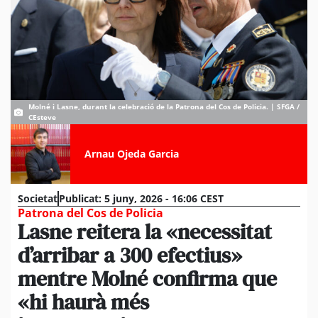
Molné i Lasne, durant la celebració de la Patrona del Cos de Policia. | SFGA /
CEsteve
Arnau Ojeda Garcia
Societat
Publicat:
5 juny, 2026 - 16:06 CEST
Patrona del Cos de Policia
Lasne reitera la «necessitat
d’arribar a 300 efectius»
mentre Molné confirma que
«hi haurà més