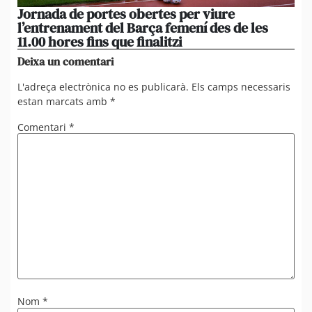
Jornada de portes obertes per viure
La
l’entrenament del Barça femení des de les
tu
11.00 hores fins que finalitzi
que
Deixa un comentari
L'adreça electrònica no es publicarà.
Els camps necessaris
estan marcats amb
*
Comentari
*
Nom
*