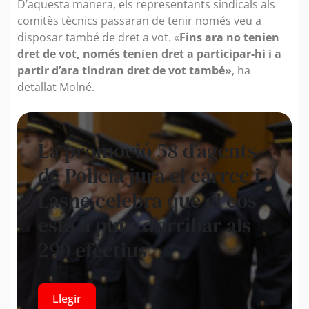
D’aquesta manera, els representants sindicals als
comitès tècnics passaran de tenir només veu a
disposar també de dret a vot. «
Fins ara no tenien
dret de vot, només tenien dret a participar-hi i a
partir d’ara tindran dret de vot també»
, ha
detallat Molné.
La promoció 58 d’agents
de Policia jura el càrrec i
Lasne celebra que el cos
està a punt d’arribar als
290 efectius
Llegir