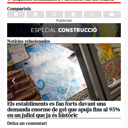
Comparteix
Publicitat
Notícies relacionades
Els establiments es fan forts davant una
La
demanda enorme de gel que apuja fins al 95%
po
en un juliol que ja és històric
xi
Deixa un comentari