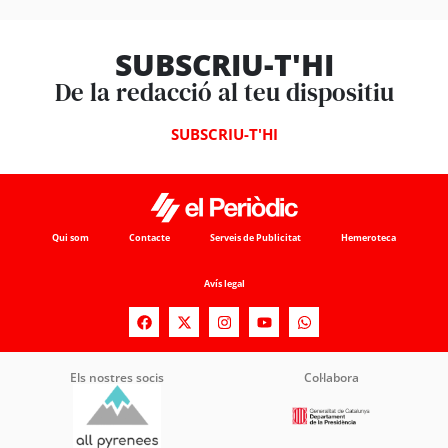
SUBSCRIU-T'HI
De la redacció al teu dispositiu
SUBSCRIU-T'HI
Qui som
Contacte
Serveis de Publicitat
Hemeroteca
Avís legal
Els nostres socis
Col·labora