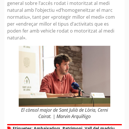
general sobre l’accés rodat i motoritzat al medi
natural amb l’objectiu «d’homogeneïtzar el marc
normatiu», tant per «protegir millor el medi» com
per «endreçar millor el tipus d’activitats que es
poden fer amb vehicle rodat o motoritzat al medi
natural».
El cònsol major de Sant Julià de Lòria, Cerni
Cairat. | Marvin Arquíñigo
Etiquetes:
Ambaixadors
,
Patrimoni
,
Vall del madriu