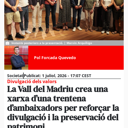
Instants posteriors a la presentació. | Marvin Arquíñigo
Pol Forcada Quevedo
Societat
Publicat:
1 juliol, 2026 - 17:07 CEST
Divulgació dels valors
La Vall del Madriu crea una
xarxa d’una trentena
d’ambaixadors per reforçar la
divulgació i la preservació del
patrimoni