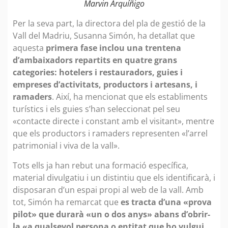
Marvin Arquíñigo
Per la seva part, la directora del pla de gestió de la
Vall del Madriu, Susanna Simón, ha detallat que
aquesta
primera fase inclou una trentena
d’ambaixadors repartits en quatre grans
categories: hotelers i restauradors, guies i
empreses d’activitats, productors i artesans, i
ramaders
. Així, ha mencionat que els establiments
turístics i els guies s’han seleccionat pel seu
«contacte directe i constant amb el visitant», mentre
que els productors i ramaders representen «l’arrel
patrimonial i viva de la vall».
Tots ells ja han rebut una formació específica,
material divulgatiu i un distintiu que els identificarà, i
disposaran d’un espai propi al web de la vall. Amb
tot, Simón ha remarcat que
es tracta d’una «prova
pilot» que durarà «un o dos anys» abans d’obrir-
la «a qualsevol persona o entitat que ho vulgui