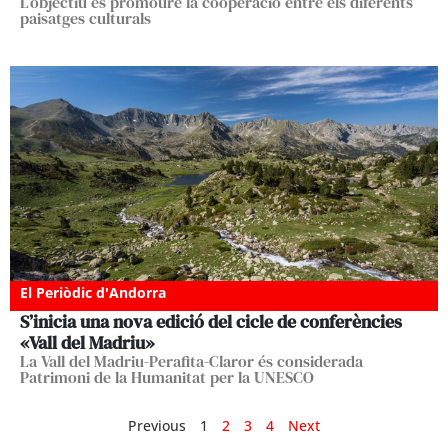
L’objectiu és promoure la cooperació entre els diferents
paisatges culturals
El Periòdic d'Andorra
S’inicia una nova edició del cicle de conferències
«Vall del Madriu»
La Vall del Madriu-Perafita-Claror és considerada
Patrimoni de la Humanitat per la UNESCO
Previous
1
2
3
4
Next