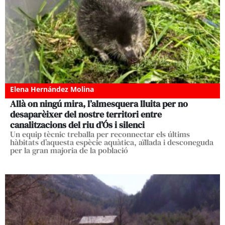
Elena Hernández Molina
Allà on ningú mira, l’almesquera lluita per no
desaparèixer del nostre territori entre
canalitzacions del riu d’Ós i silenci
Un equip tècnic treballa per reconnectar els últims
hàbitats d’aquesta espècie aquàtica, aïllada i desconeguda
per la gran majoria de la població