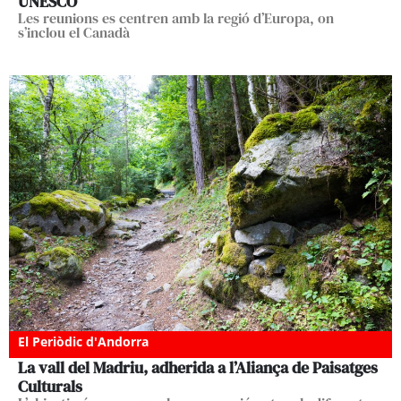
UNESCO
Les reunions es centren amb la regió d’Europa, on
s’inclou el Canadà
El Periòdic d'Andorra
La vall del Madriu, adherida a l’Aliança de Paisatges
Culturals