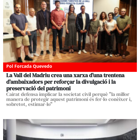
Pol Forcada Quevedo
La Vall del Madriu crea una xarxa d’una trentena
d’ambaixadors per reforçar la divulgació i la
preservació del patrimoni
Cairat defensa implicar la societat civil perquè "la millor
manera de protegir aquest patrimoni és fer-lo conèixer i,
sobretot, estimar-lo"