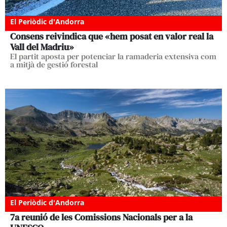
El Periòdic d'Andorra
Consens reivindica que «hem posat en valor real la
Vall del Madriu»
El partit aposta per potenciar la ramaderia extensiva com
a mitjà de gestió forestal
El Periòdic d'Andorra
7a reunió de les Comissions Nacionals per a la