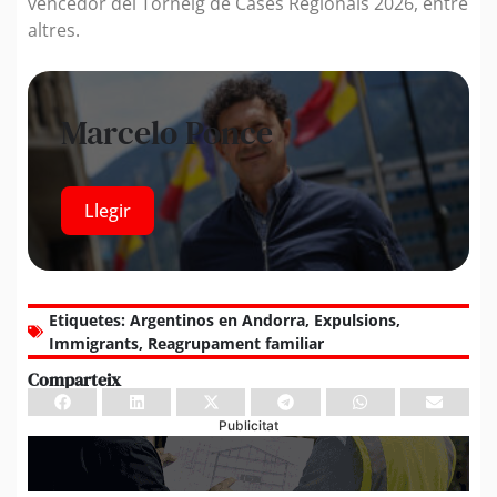
vencedor del Torneig de Cases Regionals 2026, entre
altres.
Marcelo Ponce
Llegir
Etiquetes:
Argentinos en Andorra
,
Expulsions
,
Immigrants
,
Reagrupament familiar
Comparteix
Publicitat