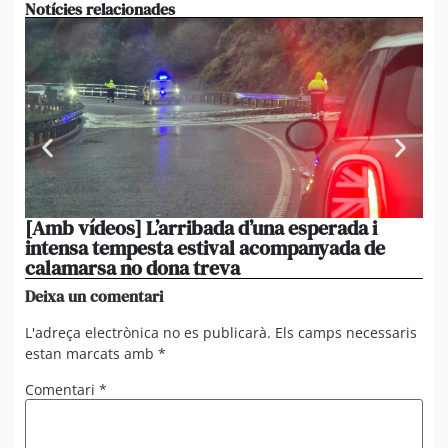
Notícies relacionades
[Amb vídeos] L’arribada d’una esperada i
El 
intensa tempesta estival acompanyada de
20
calamarsa no dona treva
du
Deixa un comentari
L'adreça electrònica no es publicarà.
Els camps necessaris
estan marcats amb
*
Comentari
*