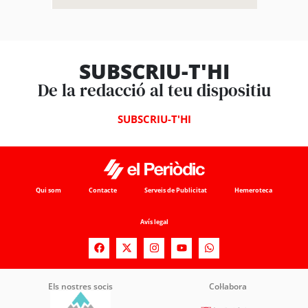
SUBSCRIU-T'HI
De la redacció al teu dispositiu
SUBSCRIU-T'HI
Qui som
Contacte
Serveis de Publicitat
Hemeroteca
Avís legal
Els nostres socis
Col·labora