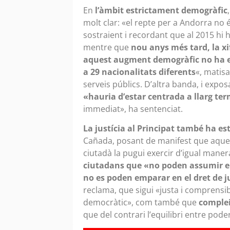
En
l’àmbit estrictament demogràfic
molt clar: «el repte per a Andorra no 
sostraient i recordant que al 2015 hi
mentre que
nou anys més tard, la xifr
aquest augment demogràfic no ha 
a 29 nacionalitats diferents
«, matis
serveis públics. D’altra banda, i expos
«hauria d’estar centrada a llarg ter
immediat», ha sentenciat.
La justícia al Principat també ha es
Cañada, posant de manifest que aques
ciutadà la pugui exercir d’igual mane
ciutadans que «no poden assumir el
no es poden emparar en el dret de j
reclama, que sigui «justa i comprensi
democràtic», com també que
complei
que del contrari l’equilibri entre pode