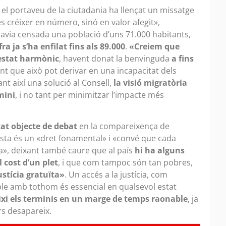
, el portaveu de la ciutadania ha llençat un missatge
és créixer en número, sinó en valor afegit»,
 havia censada una població d’uns 71.000 habitants,
a ja s’ha enfilat fins als 89.000
.
«Creiem que
estat harmònic
, havent donat la benvinguda
a fins
ant que això pot derivar en una incapacitat dels
ant així una solució al Consell,
la visió migratòria
mini
, i no tant per minimitzar l’impacte més
tat objecte de debat
en la compareixença de
ta és un «dret fonamental» i «convé que cada
ra», deixant també caure que al país
hi ha
alguns
 cost d’un plet
, i que com tampoc són tan pobres,
ustícia gratuïta»
. Un accés a la justícia, com
ble amb tothom és essencial en qualsevol estat
xi els terminis en un marge de temps raonable
, ja
rs desapareix.