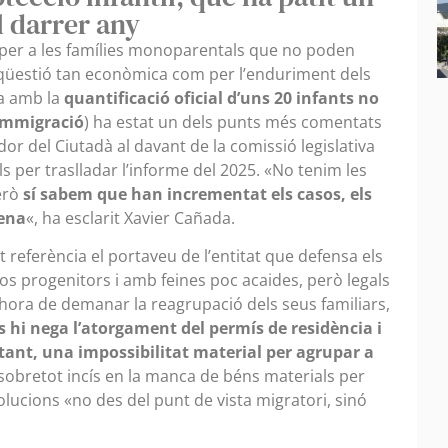
l darrer any
 per a les famílies monoparentals que no poden
a qüestió tan econòmica com per l’enduriment dels
ra amb la
quantificació oficial d’uns 20 infants no
 Immigració
) ha estat un dels punts més comentats
r del Ciutadà al davant de la comissió legislativa
nals per traslladar l’informe del 2025. «No tenim les
erò
sí sabem que han incrementat els casos, els
tena
«, ha esclarit Xavier Cañada.
 referència el portaveu de l’entitat que defensa els
os progenitors i amb feines poc acaides, però legals
l’hora de demanar la reagrupació dels seus familiars,
ls hi nega l’atorgament del permís de residència i
tant, una impossibilitat material per agrupar a
 sobretot incís en la manca de béns materials per
lucions «no des del punt de vista migratori, sinó