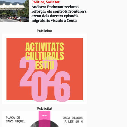
Política
,
Societat
Andorra Endavant reclama
reforçar els controls fronterers
arran dels darrers episodis
migratoris viscuts a Ceuta
Publicitat
Publicitat