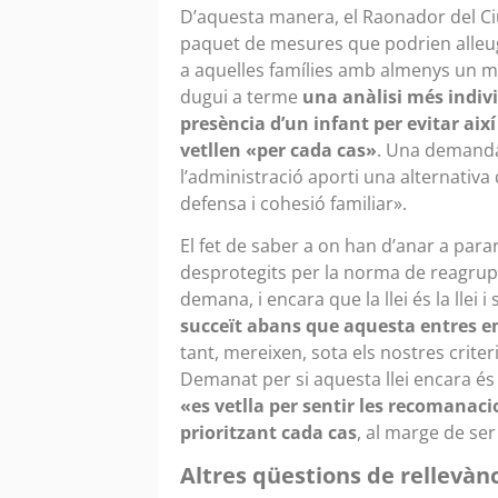
D’aquesta manera, el Raonador del Ciu
paquet de mesures que podrien alleuge
a aquelles famílies amb almenys un 
dugui a terme
una anàlisi més indivi
presència d’un infant per evitar ai
vetllen «per cada cas»
. Una demand
l’administració aporti una alternativa
defensa i cohesió familiar».
El fet de saber a on han d’anar a pa
desprotegits per la norma de reagru
demana, i encara que la llei és la llei i
succeït abans que aquesta entres en
tant, mereixen, sota els nostres criter
Demanat per si aquesta llei encara és
«es vetlla per sentir les recomanacio
prioritzant cada cas
, al marge de se
Altres qüestions de rellevàn