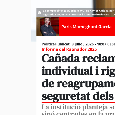
La compareixença pública d'avui de Xavier Cañada per 
legislativa de Justícia, Interior i Afers Institucionals. |
Paris Mameghani Garcia
Política
Publicat:
8 juliol, 2026 - 18:07 CES
Informe del Raonador 2025
Cañada reclam
individual i r
de reagrupame
seguretat del
La institució planteja s
sinó centrades en la pro