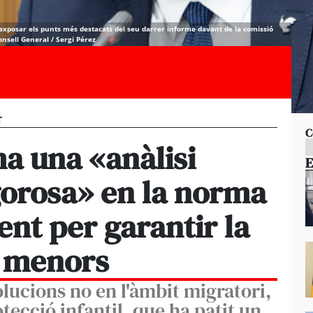
exposar els punts més destacats del seu darrer informe davant de la comissió
 Consell General / Sergi Pérez
T
C
a una «anàlisi
E
igorosa» en la norma
nt per garantir la
s menors
olucions no en l'àmbit migratori,
tecció infantil, que ha patit un