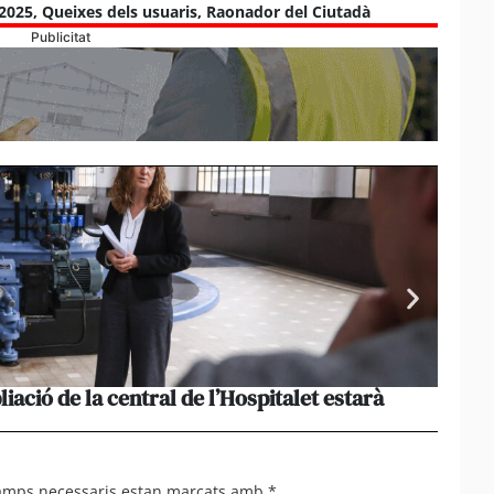
2025
,
Queixes dels usuaris
,
Raonador del Ciutadà
Publicitat
liació de la central de l’Hospitalet estarà
Portu
missi
camps necessaris estan marcats amb
*