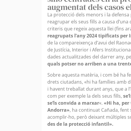
augmentat dels casos e
La protecció dels menors i la defensa
reagrupar els seus fills a causa d’un
criteris que regeix aquesta llei (fins a
reagrupats l’any 2024 tipificats per
de la compareixença d’avui del Raonado
de Justícia, Interior i Afers Institucio
dades actualitzades del darrer any, p
quals potser no arriben a una tren
Sobre aquesta matèria, i com bé ha fet
drets ciutadans, «hi ha famílies amb d
i havent treballat durant anys, que a 
com per exemple la dels seus fills,
se’
se’ls convida a marxar
«.
«Hi ha, per 
Andorra»
, ha continuat Cañada, fent
acomplir-ho, però deixant múltiples so
des de la protecció infantil».