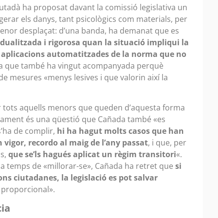
tadà ha proposat davant la comissió legislativa un
rar els danys, tant psicològics com materials, per
menor desplaçat: d’una banda, ha demanat que es
dualitzada i rigorosa quan la situació impliqui la
xí aplicacions automatitzades de la norma que no
a que també ha vingut acompanyada perquè
 de mesures «menys lesives i que valorin així la
rar tots aquells menors que queden d’aquesta forma
pament és una qüestió que Cañada també «es
 s’ha de complir,
hi ha hagut molts casos que han
 vigor, recordo al maig de l’any passat
, i que, per
is,
que se’ls hagués aplicat un règim transitori
«.
 a temps de «millorar-se», Cañada ha retret que
si
ns ciutadanes, la legislació es pot salvar
r proporcional».
cia