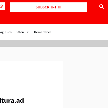
ues
Oh!si
Hemeroteca
SUBSCRIU-T'HI
lògiques
Oh!si
Hemeroteca