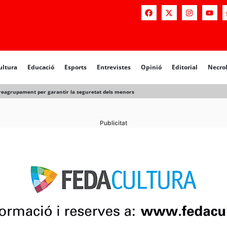
a
Educació
Esports
Entrevistes
Opinió
Editorial
Necrològiq
ultura
Educació
Esports
Entrevistes
Opinió
Editorial
Necro
 reagrupament per garantir la seguretat dels menors
Publicitat