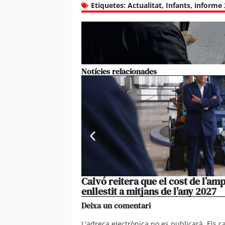
Etiquetes:
Actualitat
,
Infants
,
informe 
Notícies relacionades
Calvó reitera que el cost de l’amp
enllestit a mitjans de l’any 2027
Deixa un comentari
L'adreça electrònica no es publicarà.
Els 