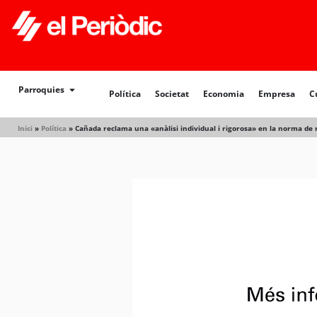
Política
Societat
Economia
Empresa
Cultur
Parroquies
Política
Societat
Economia
Empresa
C
Inici
»
Política
»
Cañada reclama una «anàlisi individual i rigorosa» en la norma de