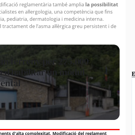
dificació reglamentària també amplia
la possibilitat
ialistes en al·lergologia, una competència que fins
, pediatria, dermatologia i medicina interna.
tractament de l’asma al·lèrgica greu persistent i de
un terreny per 275.000
u d’habilitar un mòdul
E
mental
ents d'alta complexitat
,
Modificació del reglament