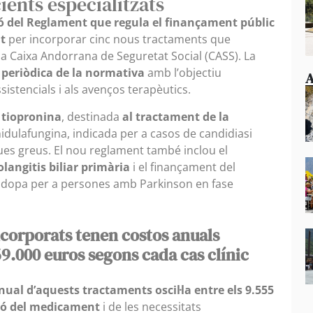
ients especialitzats
ó del Reglament que regula el finançament públic
t
per incorporar cinc nous tractaments que
la Caixa Andorrana de Seguretat Social (CASS). La
ó periòdica de la normativa
amb l’objectiu
A
sistencials i als avenços terapèutics.
 tiopronina
, destinada
al tractament de la
’anidulafungina, indicada per a casos de candidiasi
ues greus. El nou reglament també inclou el
olangitis biliar primària
i el finançament del
dopa per a persones amb Parkinson en fase
ncorporats tenen costos anuals
9.000 euros segons cada cas clínic
anual d’aquests tractaments oscil·la entre els 9.555
ció del medicament
i de les necessitats