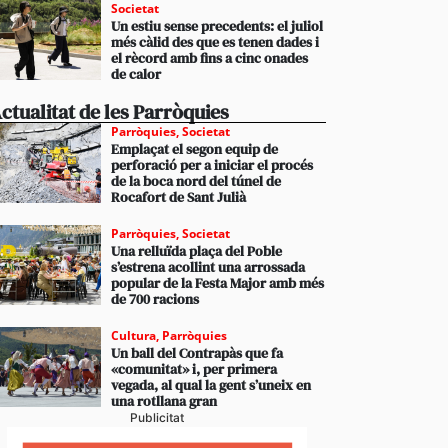
Societat
Un estiu sense precedents: el juliol
més càlid des que es tenen dades i
el rècord amb fins a cinc onades
de calor
ctualitat de les Parròquies
Parròquies
,
Societat
Emplaçat el segon equip de
perforació per a iniciar el procés
de la boca nord del túnel de
Rocafort de Sant Julià
Parròquies
,
Societat
Una relluïda plaça del Poble
s’estrena acollint una arrossada
popular de la Festa Major amb més
de 700 racions
Cultura
,
Parròquies
Un ball del Contrapàs que fa
«comunitat» i, per primera
vegada, al qual la gent s’uneix en
una rotllana gran
Publicitat