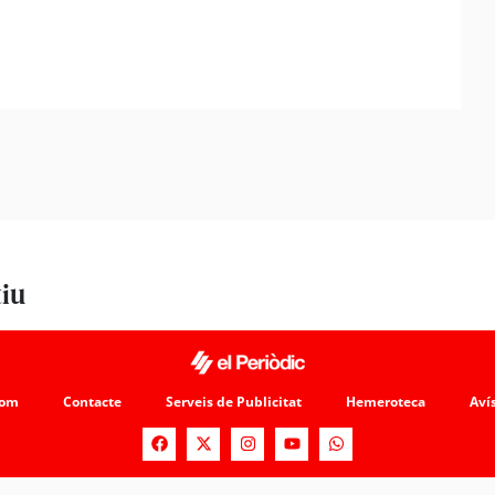
tiu
som
Contacte
Serveis de Publicitat
Hemeroteca
Avís