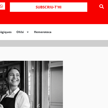
ues
Oh!si
Hemeroteca
SUBSCRIU-T'HI
lògiques
Oh!si
Hemeroteca