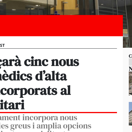
EST
çarà cinc nous
C
N
èdics d’alta
corporats al
itari
lament incorpora nous
es greus i amplia opcions