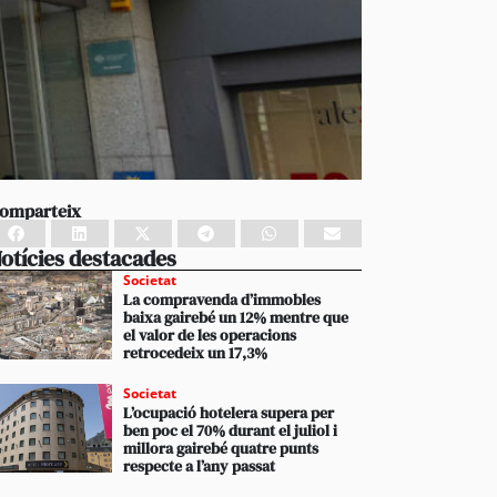
omparteix
otícies destacades
Societat
La compravenda d’immobles
baixa gairebé un 12% mentre que
el valor de les operacions
retrocedeix un 17,3%
Societat
L’ocupació hotelera supera per
ben poc el 70% durant el juliol i
millora gairebé quatre punts
respecte a l’any passat