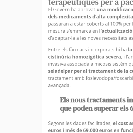
terapèutiques per a pac
El Govern ha aprovat
una modificaci
dels medicaments d’alta complexita
passaran a estar coberts al 100% per 
mesura s’emmarca en
l’actualitzaci
d’adaptar-la a les noves necessitats as
Entre els fàrmacs incorporats hi ha
la
cistinúria homozigòtica severa
, i l
invasiva associada a micosis sistèmiq
seladelpar per al tractament de la c
tractament amb foslevodopa/foscarbi
avançada.
Els nous tractaments i
que poden superar els 6
Segons les dades facilitades,
el cost 
euros i més de 69.000 euros en fun