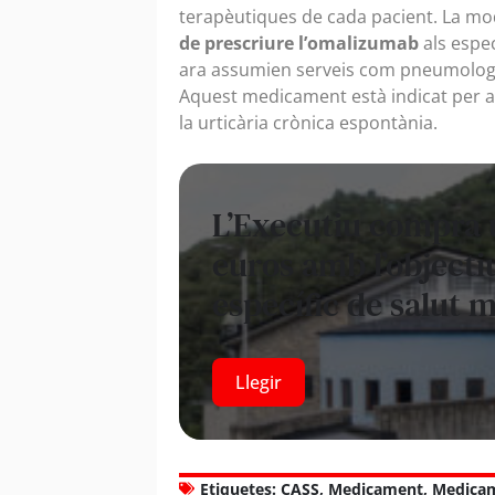
terapèutiques de cada pacient. La mo
de prescriure l’omalizumab
als espec
ara assumien serveis com pneumologia
Aquest medicament està indicat per al 
la urticària crònica espontània.
L’Executiu compra 
euros amb l’objecti
específic de salut 
Llegir
Etiquetes:
CASS
,
Medicament
,
Medicam