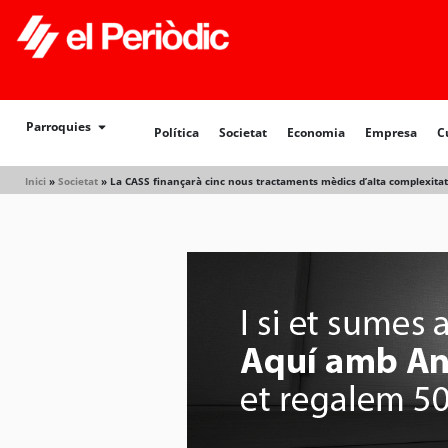
Política
Societat
Economia
Empresa
Cultur
Parroquies
Política
Societat
Economia
Empresa
C
Inici
»
Societat
»
La CASS finançarà cinc nous tractaments mèdics d’alta complexitat