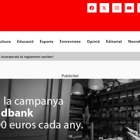
a
Educació
Esports
Entrevistes
Opinió
Editorial
Necrològiq
ultura
Educació
Esports
Entrevistes
Opinió
Editorial
Necro
 incorporats al reglament sanitari
Publicitat