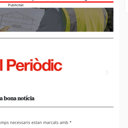
Publicitat
a bona notícia
[Amb 
acomp
camps necessaris estan marcats amb
*