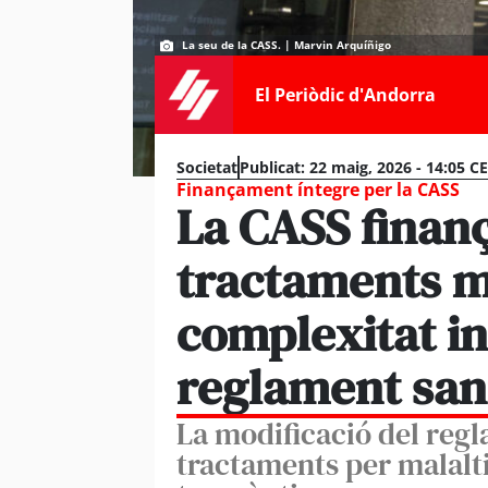
La seu de la CASS. | Marvin Arquíñigo
El Periòdic d'Andorra
Societat
Publicat:
22 maig, 2026 - 14:05 C
Finançament íntegre per la CASS
La CASS finan
tractaments m
complexitat in
reglament san
La modificació del reg
tractaments per malalti