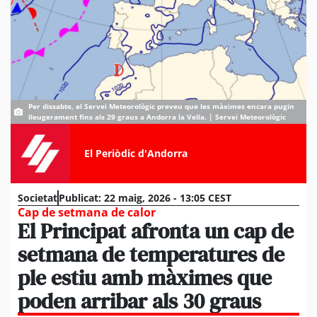
Per dissabte, el Servei Meteorològic preveu que les màximes encara pugin
lleugerament fins als 29 graus a Andorra la Vella. | Servei Meteorològic
El Periòdic d'Andorra
Societat
Publicat:
22 maig, 2026 - 13:05 CEST
Cap de setmana de calor
El Principat afronta un cap de
setmana de temperatures de
ple estiu amb màximes que
poden arribar als 30 graus