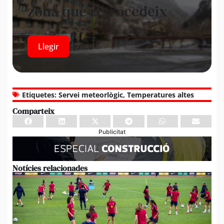
zona que retrocedeix
Llegir
Etiquetes:
Servei meteorlògic
,
Temperatures altes
Comparteix
Publicitat
Notícies relacionades