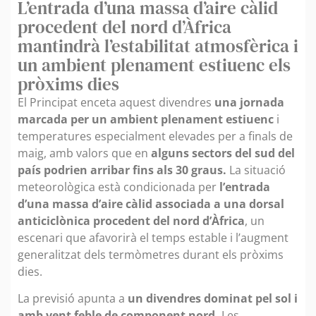
L’entrada d’una massa d’aire càlid
procedent del nord d’Àfrica
mantindrà l’estabilitat atmosfèrica i
un ambient plenament estiuenc els
pròxims dies
El Principat enceta aquest divendres
una jornada
marcada per un ambient plenament estiuenc
i
temperatures especialment elevades per a finals de
maig, amb valors que en
alguns sectors del sud del
país podrien arribar fins als 30 graus.
La situació
meteorològica està condicionada per
l’entrada
d’una massa d’aire càlid associada a una dorsal
anticiclònica procedent del nord d’Àfrica
, un
escenari que afavorirà el temps estable i l’augment
generalitzat dels termòmetres durant els pròxims
dies.
La previsió apunta a
un divendres dominat pel sol i
amb vent feble de component nord.
Les