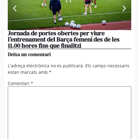
Jornada de portes obertes per viure
La
l’entrenament del Barça femení des de les
tu
11.00 hores fins que finalitzi
que
Deixa un comentari
L'adreça electrònica no es publicarà.
Els camps necessaris
estan marcats amb
*
Comentari
*