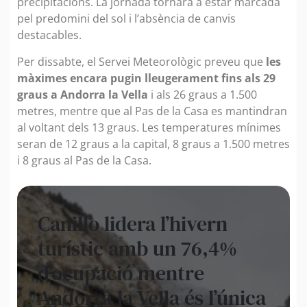
precipitacions. La jornada tornarà a estar marcada
pel predomini del sol i l’absència de canvis
destacables.
Per dissabte, el Servei Meteorològic preveu que
les
màximes encara pugin lleugerament fins als 29
graus a Andorra la Vella
i als 26 graus a 1.500
metres, mentre que al Pas de la Casa es mantindran
al voltant dels 13 graus. Les temperatures mínimes
seran de 12 graus a la capital, 8 graus a 1.500 metres
i 8 graus al Pas de la Casa.
Canillo lidera l’hivern
turístic amb un 76,4%
d’ocupació mentre
Andorra la Vella és l’única