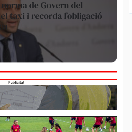
a norma de Govern del
el taxi i recorda l’obligació
ica
Publicitat