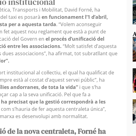
 institucional
ètica, Transports i Mobilitat, David Forné, ha
 del taxi es posarà
en funcionament l’1 d’abril,
ista per a aquesta tarda
. “Volem aconseguir
em fet aquest nou reglament que està a punt de
A
licació del Govern en
el procés d’unificació del
ió entre les associacions.
“Molt satisfet d’aquesta
s dues associacions”, ha afirmat, tot subratllant que
dor”.
t institucional al col·lectiu, el qual ha qualificat de
empre està al costat d’aquest servei públic”, ha
ílies andorranes, de tota la vida”
i que s’ha
çar cap a la seva unificació. Pel que fa a
 ha precisat que la gestió correspondrà a les
t com s’hauria de fer aquesta centraleta única”,
 marxa es desenvolupi amb normalitat.
ció de la nova centraleta, Forné ha