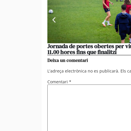
Jornada de portes obertes per vi
11.00 hores fins que finalitzi
Deixa un comentari
L'adreça electrònica no es publicarà.
Els 
Comentari
*