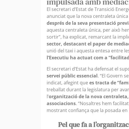
impulsada amb mediació
El secretari d’Estat de Transició Energ
anunciat que la nova centraleta única
després de la seva presentació prev
aquesta centraleta única, per això h
sortir”, ha explicat, remarcant la imp
sector, destacant el paper de mediac
unió del taxi i aquesta entesa entre le
l’Executiu ha actuat com a “facilita
El secretari d’Estat ha defensat el supor
servei públic essencial
. “El Govern s
indicat, afegint que
es tracta de “fam
treballat durant la legislatura per avan
l’
organització de la nova centraleta,
associacions
. “Nosaltres hem facilita
mostrant confiança que la posada en
Pel que fa a l’organitza