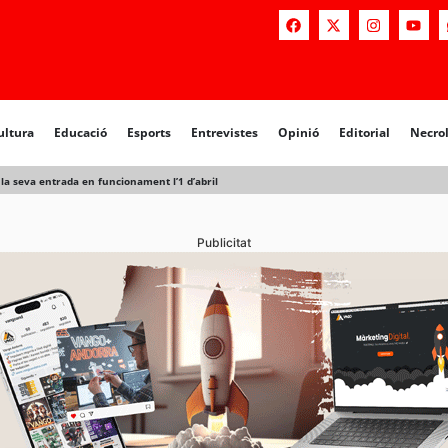
a
Educació
Esports
Entrevistes
Opinió
Editorial
Necrològiq
ultura
Educació
Esports
Entrevistes
Opinió
Editorial
Necro
 la seva entrada en funcionament l’1 d’abril
Publicitat