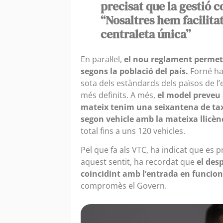
precisat que la gestió 
“Nosaltres hem facilita
centraleta única”
En paral·lel,
el nou reglament permetr
segons la població del país.
Forné ha
sota dels estàndards dels països de l’
més definits. A més,
el model preveu 
mateix tenim una seixantena de tax
segon vehicle amb la mateixa llicèn
total fins a uns 120 vehicles.
Pel que fa als VTC, ha indicat que es
aquest sentit, ha recordat que
el des
coincidint amb l’entrada en funcio
compromès el Govern.