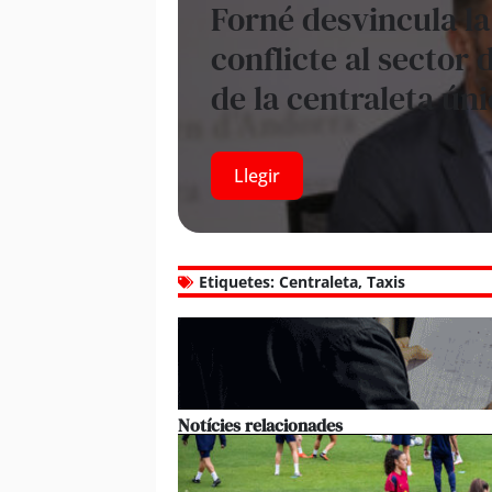
Forné desvincula l
conflicte al sector d
de la centraleta ún
Llegir
Etiquetes:
Centraleta
,
Taxis
Notícies relacionades