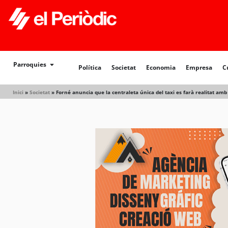
Política
Societat
Economia
Empresa
Cultur
Parroquies
Política
Societat
Economia
Empresa
C
Inici
»
Societat
»
Forné anuncia que la centraleta única del taxi es farà realitat amb