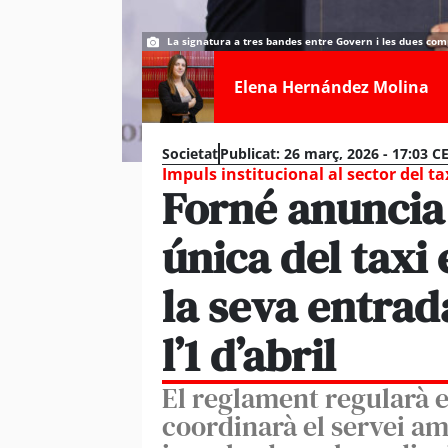
La signatura a tres bandes entre Govern i les dues co
Elena Hernández Molina
Societat
Publicat:
26 març, 2026 - 17:03 C
Impuls institucional al sector del ta
Forné anuncia 
única del taxi 
la seva entra
l’1 d’abril
El reglament regularà e
coordinarà el servei a