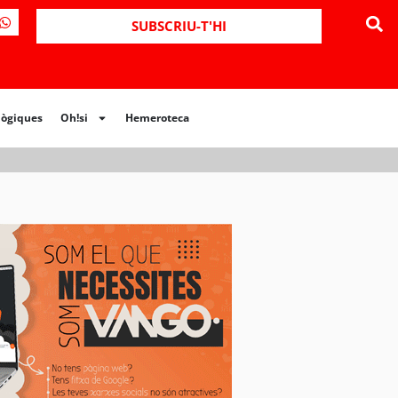
ues
Oh!si
Hemeroteca
SUBSCRIU-T'HI
lògiques
Oh!si
Hemeroteca