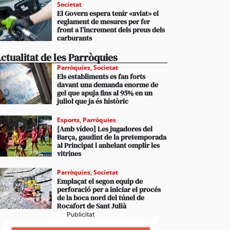
Societat
El Govern espera tenir «aviat» el
reglament de mesures per fer
front a l’increment dels preus dels
carburants
ctualitat de les Parròquies
Parròquies
,
Societat
Els establiments es fan forts
davant una demanda enorme de
gel que apuja fins al 95% en un
juliol que ja és històric
Esports
,
Parròquies
[Amb vídeo] Les jugadores del
Barça, gaudint de la pretemporada
al Principat i anhelant omplir les
vitrines
Parròquies
,
Societat
Emplaçat el segon equip de
perforació per a iniciar el procés
de la boca nord del túnel de
Rocafort de Sant Julià
Publicitat