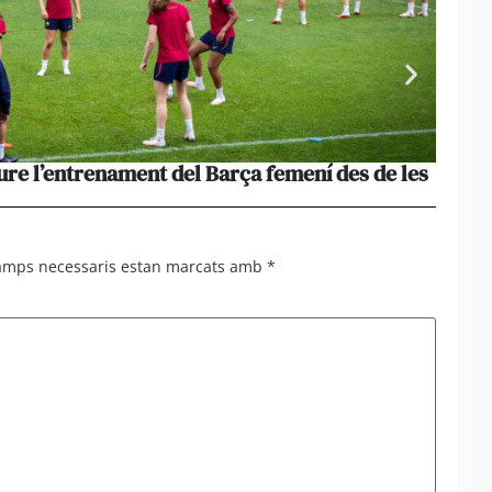
ure l’entrenament del Barça femení des de les
La pèr
més le
camps necessaris estan marcats amb
*