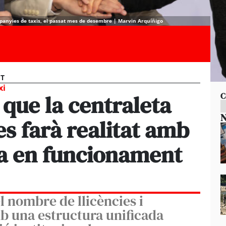
mpanyies de taxis, el passat mes de desembre | Marvin Arquíñigo
ET
xi
que la centraleta
C
N
es farà realitat amb
da en funcionament
l nombre de llicències i
mb una estructura unificada