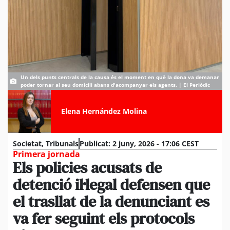
Un dels punts centrals de la causa és el moment en què la dona va demanar
poder tornar al seu domicili abans d'acompanyar els agents. | El Periòdic
Elena Hernández Molina
Societat
,
Tribunals
Publicat:
2 juny, 2026 - 17:06 CEST
Primera jornada
Els policies acusats de
detenció il·legal defensen que
el trasllat de la denunciant es
va fer seguint els protocols