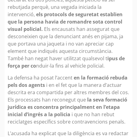
rebutjada perquè, una vegada iniciada la
intervenció,
els protocols de seguretat establien
que la persona havia de romandre sota control
visual policial.
Els encausats han assegurat que
desconeixien que la denunciant anés en pijama, ja
que portava una jaqueta i no van apreciar cap
element que indiqués aquesta circumstància.
També han negat haver utilitzat qualsevol t
ipus de
força per co
nduir-la fins al vehicle policial.
La defensa ha posat l’accent
en la formació rebuda
pels dos agents
i en el fet que la manera d’actuar
descrita era compartida per altres membres del cos.
Els processats han reconegut que
la seva formació
jurídica es concentra principalment en l’etapa
inicial d’ingrés a la policia
i que no han rebut
reciclatges específics sobre contravencions penals.
L’acusada ha explicat que la diligència es va redactar