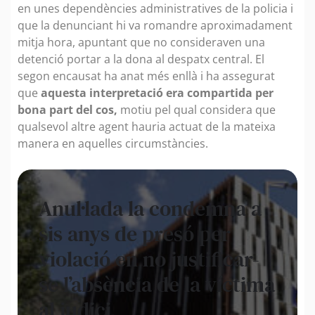
en unes dependències administratives de la policia i
que la denunciant hi va romandre aproximadament
mitja hora, apuntant que no consideraven una
detenció portar a la dona al despatx central. El
segon encausat ha anat més enllà i ha assegurat
que
aquesta interpretació era compartida per
bona part del cos,
motiu pel qual considera que
qualsevol altre agent hauria actuat de la mateixa
manera en aquelles circumstàncies.
Anul·lada la condemna a
sis anys de presó per
violació en no justificar-
se l’absència de la víctima
al judici