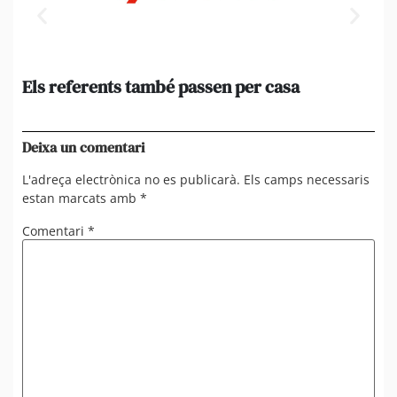
Els referents també passen per casa
El
de
en 
Deixa un comentari
L'adreça electrònica no es publicarà.
Els camps necessaris
estan marcats amb
*
Comentari
*