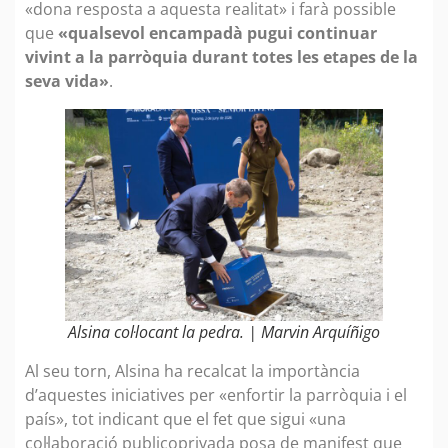
«dona resposta a aquesta realitat» i farà possible
que
«qualsevol encampadà pugui continuar
vivint a la parròquia durant totes les etapes de la
seva vida»
.
Alsina col·locant la pedra. | Marvin Arquíñigo
Al seu torn, Alsina ha recalcat la importància
d’aquestes iniciatives per «enfortir la parròquia i el
país», tot indicant que el fet que sigui «una
col·laboració publicoprivada posa de manifest que