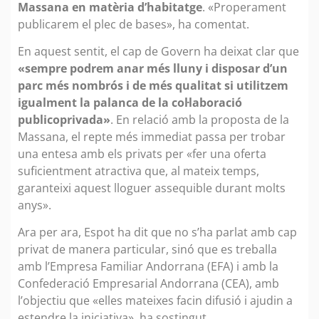
Massana en matèria d’habitatge
. «Properament
publicarem el plec de bases», ha comentat.
En aquest sentit, el cap de Govern ha deixat clar que
«sempre podrem anar més lluny i disposar d’un
parc més nombrós i de més qualitat si utilitzem
igualment la palanca de la col·laboració
publicoprivada»
. En relació amb la proposta de la
Massana, el repte més immediat passa per trobar
una entesa amb els privats per «fer una oferta
suficientment atractiva que, al mateix temps,
garanteixi aquest lloguer assequible durant molts
anys».
Ara per ara, Espot ha dit que no s’ha parlat amb cap
privat de manera particular, sinó que es treballa
amb l’Empresa Familiar Andorrana (EFA) i amb la
Confederació Empresarial Andorrana (CEA), amb
l’objectiu que «elles mateixes facin difusió i ajudin a
estendre la iniciativa», ha sostingut.