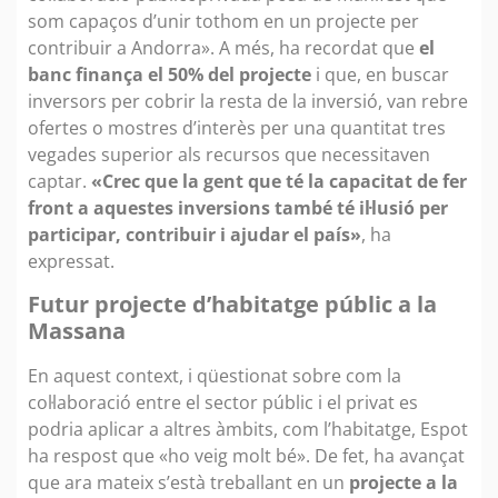
som capaços d’unir tothom en un projecte per
contribuir a Andorra». A més, ha recordat que
el
banc finança el 50% del projecte
i que, en buscar
inversors per cobrir la resta de la inversió, van rebre
ofertes o mostres d’interès per una quantitat tres
vegades superior als recursos que necessitaven
captar.
«Crec que la gent que té la capacitat de fer
front a aquestes inversions també té il·lusió per
participar, contribuir i ajudar el país»
, ha
expressat.
Futur projecte d’habitatge públic a la
Massana
En aquest context, i qüestionat sobre com la
col·laboració entre el sector públic i el privat es
podria aplicar a altres àmbits, com l’habitatge, Espot
ha respost que «ho veig molt bé». De fet, ha avançat
que ara mateix s’està treballant en un
projecte a la