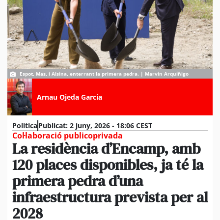
Espot, Mas, i Alsina, enterrant la primera pedra. | Marvin Arquíñigo
Arnau Ojeda Garcia
Política
Publicat:
2 juny, 2026 - 18:06 CEST
Col·laboració publicoprivada
La residència d’Encamp, amb
120 places disponibles, ja té la
primera pedra d’una
infraestructura prevista per al
2028