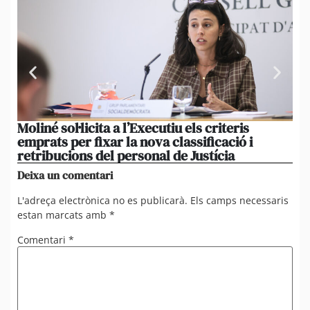
Moliné sol·licita a l’Executiu els criteris
Cal
emprats per fixar la nova classificació i
cen
retribucions del personal de Justícia
mi
Deixa un comentari
L'adreça electrònica no es publicarà.
Els camps necessaris
estan marcats amb
*
Comentari
*