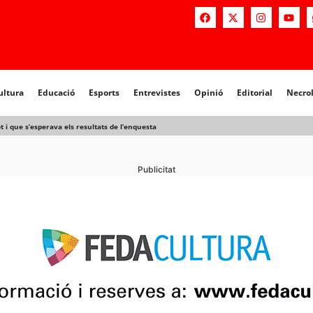
ultura
Educació
Esports
Entrevistes
Opinió
Editorial
Necro
t i que s’esperava els resultats de l’enquesta
Publicitat