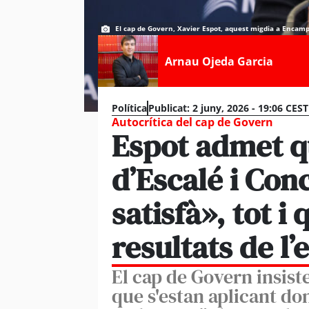
El cap de Govern, Xavier Espot, aquest migdia a Encam
Arnau Ojeda Garcia
Política
Publicat:
2 juny, 2026 - 19:06 CEST
Autocrítica del cap de Govern
Espot admet q
d’Escalé i Co
satisfà», tot i
resultats de l
El cap de Govern insist
que s'estan aplicant do