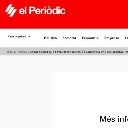
Parroquies
Política
Societat
Economia
Empresa
C
Inici
»
Política
»
Espot admet que l’avantatge d’Escalé i Concòrdia «no em satisfà», to