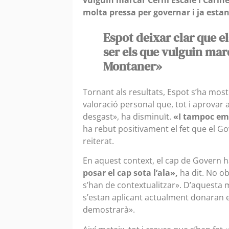
molta pressa per governar i ja esta
Espot deixar clar que e
ser els que vulguin mar
Montaner»
Tornant als resultats, Espot s’ha mos
valoració personal que, tot i aprovar
desgast», ha disminuït.
«I tampoc em
ha rebut positivament el fet que el G
reiterat.
En aquest context, el cap de Govern h
posar el cap sota l’ala»,
ha dit. No ob
s’han de contextualitzar». D’aquesta m
s’estan aplicant actualment donaran e
demostrarà».