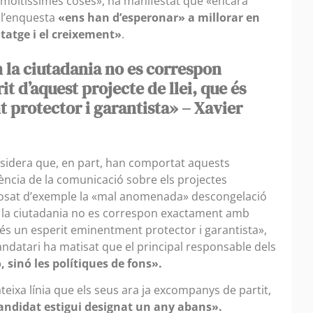
t «moltíssimes coses», ha manifestat que «encara
 l’enquesta
«ens han d’esperonar» a millorar en
tatge i el creixement»
.
n la ciutadania no es correspon
t d’aquest projecte de llei, que és
 protector i garantista» – Xavier
nsidera que, en part, han comportat aquests
ciència de la comunicació sobre els projectes
 posat d’exemple la «mal anomenada» descongelació
en la ciutadania no es correspon exactament amb
ue és un esperit eminentment protector i garantista»,
ndatari ha matisat que el principal responsable dels
 sinó les polítiques de fons».
mateixa línia que els seus ara ja excompanys de partit,
candidat estigui designat un any abans».