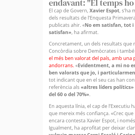
endavant: "El temps ho
El cap de Govern,
Xavier Espot
, s’ha
dels resultats de l’Enquesta Primavera
publicats ahir. «
No em satisfan, tot 
satisfan»
, ha afirmat.
Concretament, un dels resultats que 
Concòrdia sobre Demòcrates i també el 
el més ben valorat del país, amb una 
andorrans.
«
Evidentment, a mi no em 
ben valorats que jo, i particularment
tot indicant que en el seu cas han co
referència als
«altres líders polític
del 60 o del 70%»
.
En aquesta línia, el cap de l’Executiu h
que mereix més confiança. «Crec que 
encara contesta Xavier Espot, i només
Igualment, ha aprofitat per deixar cla
vulguin marcar Cerni Escalé i Cari