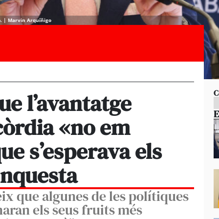
p. | Marvin Arquíñigo
C
ue l’avantatge
E
ncòrdia «no em
 que s’esperava els
’enquesta
eix que algunes de les polítiques
naran els seus fruits més