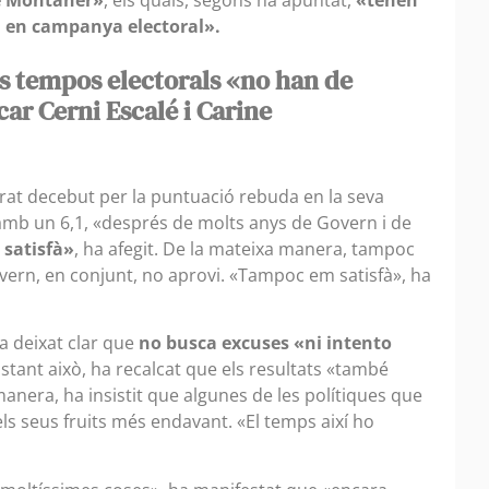
n en campanya electoral».
ls tempos electorals «no han de
car Cerni Escalé i Carine
trat decebut per la puntuació rebuda en la seva
 amb un 6,1, «després de molts anys de Govern i de
 satisfà»
, ha afegit. De la mateixa manera, tampoc
overn, en conjunt, no aprovi. «Tampoc em satisfà», ha
a deixat clar que
no busca excuses «ni intento
stant això, ha recalcat que els resultats «també
anera, ha insistit que algunes de les polítiques que
ls seus fruits més endavant. «El temps així ho