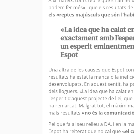
Així mateix, tot i creure que s’han fe
podem fer més» i que els resultats de
els «reptes majúsculs que són l’habi
«La idea que ha calat e
exactament amb l’esperi
un esperit eminentment
Espot
Una altra de les causes que Espot co
resultats ha estat la manca o la inefi
desenvolupats. En aquest sentit, ha
dels lloguers. «La idea que ha calat 
l’esperit d’aquest projecte de llei, q
ha remarcat. Malgrat tot, el màxim ma
mals resultats
«no és la comunicació,
Pel que fa al seu relleu a DA, i en la 
Espot ha reiterat que no cal que
«el 