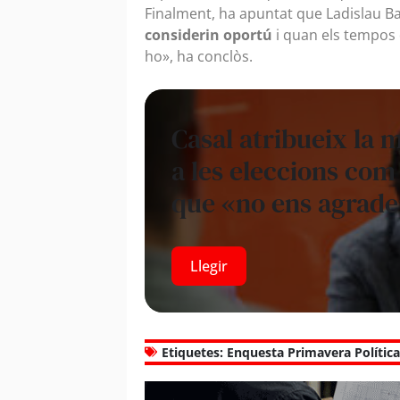
Finalment, ha apuntat que Ladislau Ba
considerin oportú
i quan els tempos d
ho», ha conclòs.
Casal atribueix la 
a les eleccions com 
que «no ens agrad
Llegir
Etiquetes:
Enquesta Primavera Polític