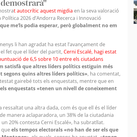
 demostrarà"
 mostra
t autocrític aquest migdia
en la seva valoració
 Política 2026 d’Andorra Recerca i Innovació
i que me’ls podia esperar, però globalment no em
menys li han agradat ha estat l’avançament de
fet que el líder del partit,
Cerni Escalé, hagi estat
puntuació de 6,5 sobre 10 entre els ciutadans
satisfà que altres líders polítics estiguin més
 segons quins altres líders polítics»
, ha comentat,
ntestat gairebé tots els enquestats, mentre que
en
s» els enquestats «tenen un nivell de coneixement
a ressaltat una altra dada, com és que ell és el líder
de manera aclaparadora, un 38% de la ciutadania
 un 20% contesta Cerni Escalé», ha subratllat.
r que
els tempos electorals «no han de ser els que
ne Montaner»
, els quals, segons ha apuntat,
«tenen