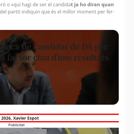
ró o «qui hagi de ser el candida
t ja ho diran quan
el partit indiquin que és el millor moment per fer-
manca de candidat de DA per
a factor clau d’uns resultats
en»
a 2026
,
Xavier Espot
Publicitat