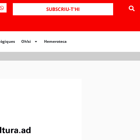
SUBSCRIU-T'HI
lògiques
Oh!si
Hemeroteca