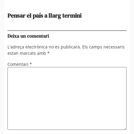
Pensar el país a llarg termini
Em
ini
Ro
Deixa un comentari
L'adreça electrònica no es publicarà.
Els camps necessaris
estan marcats amb
*
Comentari
*