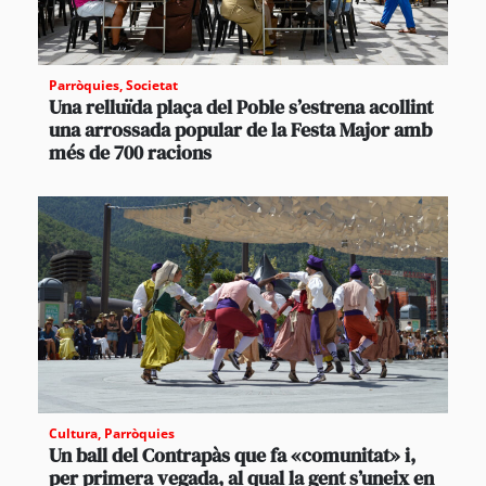
Parròquies
,
Societat
Una relluïda plaça del Poble s’estrena acollint
una arrossada popular de la Festa Major amb
més de 700 racions
Cultura
,
Parròquies
Un ball del Contrapàs que fa «comunitat» i,
per primera vegada, al qual la gent s’uneix en