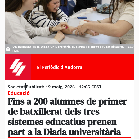
Un moment de la Diada universitària que s'ha celebrat aquest dimarts. | LC /
UdA
El Periòdic d'Andorra
Societat
Publicat:
19 maig, 2026 - 12:05 CEST
Educació
Fins a 200 alumnes de primer
de batxillerat dels tres
sistemes educatius prenen
part a la Diada universitària