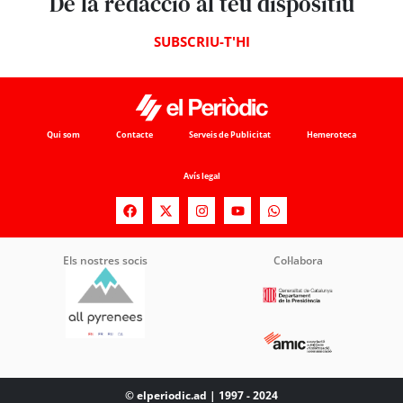
De la redacció al teu dispositiu
SUBSCRIU-T'HI
Qui som
Contacte
Serveis de Publicitat
Hemeroteca
Avís legal
Els nostres socis
Col·labora
© elperiodic.ad | 1997 - 2024