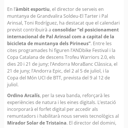
En l’
àmbit esportiu
, el director de serveis en
muntanya de Grandvalira Soldeu-El Tarter i Pal
Arinsal, Toni Rodríguez, ha destacat que el calendari
previst contribuirà a
consolidar “el posicionament
internacional de Pal Arinsal com a capital de la
bicicleta de muntanya dels Pirineus”
. Entre les
cites programades hi figuren l’ANDbike Festival i la
Copa Catalana de descens Trofeu Warriors 2.0, els
dies 20 i 21 de juny; l’Andorra MoraBanc Clàssica, el
21 de juny; l’Andorra Epic, del 2 al 5 de juliol, i la
Copa del Món UCI de BTT, prevista del 9 al 12 de
juliol.
Ordino Arcalís
, per la seva banda, reforçarà les
experiències de natura i les eines digitals. L’estació
incorporarà el forfet digital per accedir als
remuntadors i habilitarà nous serveis tecnològics al
Mirador Solar de Tristaina
. El director del domini,