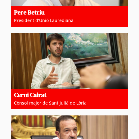
Pere Betriu
President d’Unió Laurediana
Cerni Cairat
Cònsol major de Sant Julià de Lòria