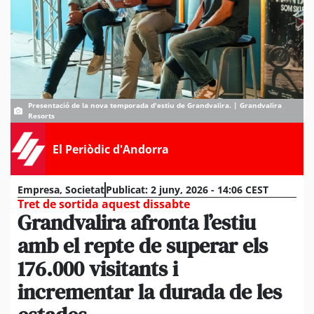
Presentació de la nova temporada d'estiu de Grandvalira. | Grandvalira
Resorts
El Periòdic d'Andorra
Empresa
,
Societat
Publicat:
2 juny, 2026 - 14:06 CEST
Tret de sortida aquest dissabte
Grandvalira afronta l’estiu
amb el repte de superar els
176.000 visitants i
incrementar la durada de les