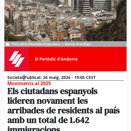
Vista aèria d'Escaldes-Engordany. | Marvin Arquíñigo
El Periòdic d'Andorra
Societat
Publicat:
26 maig, 2026 - 19:05 CEST
Moviments al 2025
Els ciutadans espanyols
lideren novament les
arribades de residents al país
amb un total de 1.642
immigracions