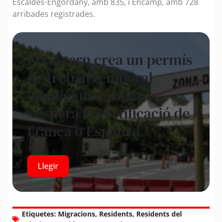
Escaldes-Engordany, amb 835, i Encamp, amb 728
arribades registrades.
El Govern crea un permís
de treball temporal
condicionat mentre
s’espera la certificació de
França o Espanya
Llegir
Etiquetes:
Migracions
,
Residents
,
Residents del