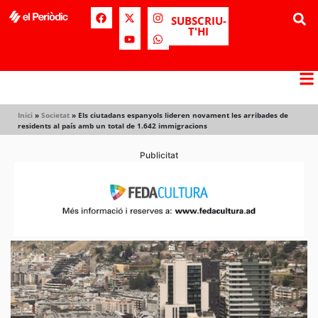
SUBSCRIU-
T'HI
Inici
»
Societat
»
Els ciutadans espanyols lideren novament les arribades de
residents al país amb un total de 1.642 immigracions
Publicitat