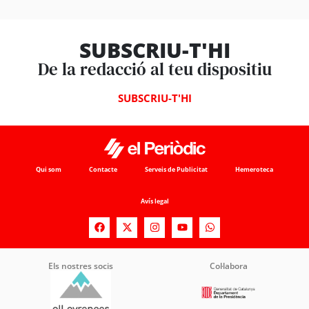
SUBSCRIU-T'HI
De la redacció al teu dispositiu
SUBSCRIU-T'HI
Qui som
Contacte
Serveis de Publicitat
Hemeroteca
Avís legal
Els nostres socis
Col·labora