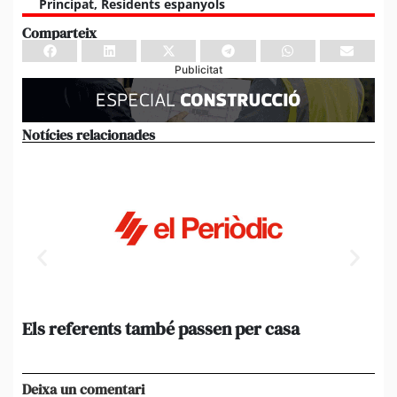
Principat
,
Residents espanyols
Comparteix
Publicitat
Notícies relacionades
Els referents també passen per casa
El
de
en 
Deixa un comentari